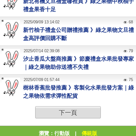
新北有機文旦禮盒哪裡買 》綠之果物中秋柚子
禮盒果香十足
2025
/
09
/
09
13:14:02
68
新竹柚子禮盒公司贈禮推薦 》綠之果物文旦禮
盒高評價回購不斷
2025
/
07
/
14
02:39:08
79
汐止香瓜大盤商推薦 》節慶禮盒水果批發專家
｜綠之果物助你送禮不失禮
2025
/
07
/
09
01:57:44
75
樹林香蕉批發推薦 》客製化水果批發方案｜綠
之果物依需求彈性配貨
下一頁
瀏覽：
行動版
|
傳統版