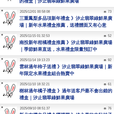
的禮盒｜汐止翡翠綠鮮果廣場
2025
/
12
/
01
00:58:08
73
三重鳳梨多品項新年禮盒 》汐止翡翠綠鮮果廣
場｜新年水果禮盒推薦，送禮體面又有心意
2025
/
11
/
15
01:32:53
52
南投新年柑橘禮盒推薦 》汐止翡翠綠鮮果廣場
｜季節鮮果直送，水果禮盒限量預訂中
2025
/
11
/
14
19:13:23
92
雲林過年柿子送禮 》汐止翡翠綠鮮果廣場｜新
年限定水果禮盒組合熱賣中
2025
/
11
/
10
18:32:21
61
樹林過年橘子禮盒 》過年送客戶最不會出錯的
禮盒｜汐止翡翠綠鮮果廣場
2025
/
09
/
10
08:51:37
76