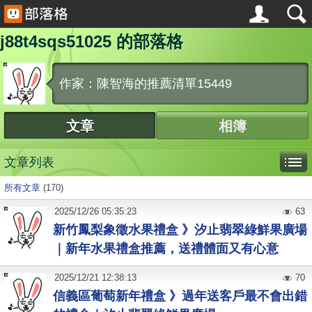
j88t4sqs51025 的部落格
作家：陳智海的推薦清單15449
文章
相簿
文章列表
所有文章
(170)
2025
/
12
/
26
05:35:23
63
新竹鳳梨象徵水果禮盒 》汐止翡翠綠鮮果廣場
｜新年水果禮盒推薦，送禮體面又有心意
2025
/
12
/
21
12:38:13
70
信義區葡萄新年禮盒 》過年送客戶最不會出錯