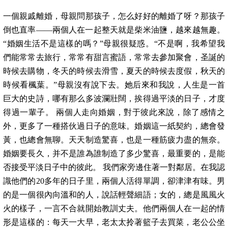
一個親戚離婚，母親問那孩子，怎么好好的離婚了呀？那孩子
倒也直率——兩個人在一起整天就是柴米油鹽，越來越無趣。
“婚姻生活不是這樣的嗎？”母親很疑惑。“不是啊，我希望我
們能常常去旅行，常常有甜言蜜語，常常去參加聚會，圣誕的
時候去購物，冬天的時候去滑雪，夏天的時候去度假，秋天的
時候看楓葉。”母親沒有說下去。她后來和我說，人生是一首
巨大的史詩，哪有那么多波瀾壯闊，挨得過平淡的日子，才度
得過一輩子。 兩個人走向婚姻，對于彼此來說，除了感情之
外，更多了一種搭伙過日子的意味。婚姻這一紙契約，總會發
黃，也總會無聊。天天制造驚喜，也是一種筋疲力盡的無奈。
婚姻要長久，并不是誰為誰制造了多少驚喜，最重要的，是能
否接受平淡日子中的彼此。 我們家旁邊住著一對鄰居。在我認
識他們的20多年的日子里，兩個人活得單調，卻津津有味。男
的是一個很內向溫和的人，說話輕聲細語；女的，總是風風火
火的樣子，一言不合就開始教訓丈夫。他們兩個人在一起的情
形是這樣的：每天一大早，老太太拎著籃子去買菜，老公公坐