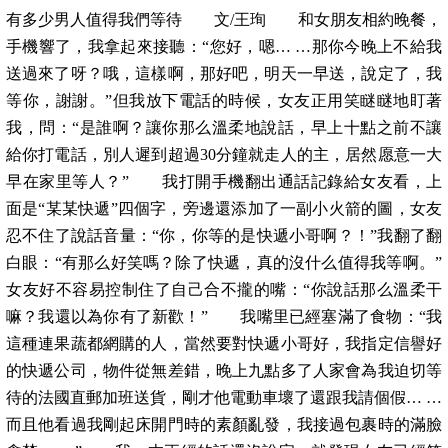
有多少男人值得我們等待 文/王珣 和女朋友相約晚餐，
手機響了，我拿起來接聽：“您好，嗯… …那你今晚上不給我
送過來了呀？哦，這樣啊，那好吧，明天一早送，說定了，我
等你，謝謝。”但我放下電話的時候，女友正用笑瞇瞇地盯著
我，問：“是誰啊？讓你那么溫柔地說話，早上十點之前不讓
給你打電話，別人遲到超過30分鐘就走人的主，居然愿意一大
早在家里等人？” 我打開手機翻出通話記錄給女友看，上
面是“某某快遞”四個字，旁邊還添加了一副小火箭的圖，女友
忍不住了說話音量：“你，你等的是快遞小哥啊？！”我翻了翻
白眼：“有那么好笑嗎？除了快遞，真的沒什么值得我等啊。”
女友好不容易控制住了自己合不攏的嘴：“你說話那么溫柔干
嘛？我還以為你有了新歡！” 我嘴里已經塞滿了食物：“我
這種連果蔬都網購的人，當然要對快遞小哥好，我指定信譽好
的快遞公司，物件從無差錯，晚上九點多了人家會為我迫切等
待的法國直郵加班送貨，剛才他電動車壞了還跟我請個假… …
而且他看過我剛起床開門時的素顏亂發，我接過包裹時的滿臉