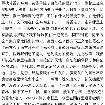
尋找黃昏的時候，黃昏早隨了白茫茫的煙的消失，樹梢上金色
*的消失，鴉背上日色*的消失而消失了。只剩下朦朧的夜。這
黃昏，像一個春宵的輕夢，不知在什么時候漫了來，在他們心
上一掠，又不知在什么時候去了。 黃昏走了。走到哪里去
了呢？──不，我先問：黃昏從哪里來的呢？這我說不清。又
有誰說得清呢？我不能夠抓住一把黃昏，問它到底。從東方
么？東方是太陽出的地方。從西方么？西方不正亮著紅霞么？
從南方么？南方只充滿了光和熱，看來只有說從北方來的最適
宜了。倘若我們想了開去，想到北方的極端，是北冰洋，我們
可以在想象里描畫出：白茫茫的天地，白茫茫的雪原，和白茫
茫的冰山。再往北，在白茫茫的天邊上，分不清哪是天，是
地，是冰，是雪，只是朦朧的一片灰白。朦朧灰白的黃昏不正
應當從這里蛻化出來么？ 然而，蛻化出來了，卻又擴散開
去。漫過了大平原，大草原，留下了一層－陰－影；漫過了大
森林，留下了一片－陰－郁的黑暗，漫過了小溪，把深灰色*
的暮色*溶入（cheng）淙的水聲里，水面在闃靜里透著微明；
漫過了山頂，留給它們星的光和月的光；漫過了小村，留下了