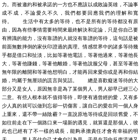
力。而被邀約和被承諾的一方也不應該以成敗論英雄，不論事
成不成，不論愛久不久，我們都要回應我們的理解和寬
待。 生活中有太多的等待，也不是所有的等待都沒有原
由，因為有些事情需要時間來最終解決和定論，只是你自己要
有辨識的能力，沒有靠譜的人就沒有靠譜的等待，這句話是被
前面無數摔倒的家伙印證過的真理。情感世界中的諸多等待幾
乎都是借口和扯淡，比如等著他電話，等著他過來，等著他長
大，等著他賺錢，等著他離婚，等著他說服父母，甚至等著他
無年限的離開和等著他想明白，才能再回來愛你或是再和你結
婚，均屬于無厘頭的謊言與笑話。 總是喜歡癡迷等待的大
部分又是女人，原因無非是為了某個男人，男人卻早已經三心
二意。有些人根本就不值得等待，即便有過曾經的愛，又有多
少人真的就可以做到忘卻一切傷害，讓自己的愛在同一個人身
上重來，還不帶一絲陰霾？一直說原地等待或是回頭舊愛，不
如往前走在下一個路口來一場新的遇見，就算還是那個人，彼
此也已經有了不一樣的成長，能夠承擔責任才會有幸福的明
天。 男人高估自己才會自以為是，于是在花中反復流連又