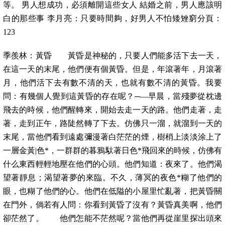
等。 男人想成功，必須離開這些女人 結婚之前，男人應該明
白的那些事 李月亮：只要時間夠，好男人不怕矮矬窮分頁：
123
季羨林：黃昏 黃昏是神秘的，只要人們能多活下去一天，
在這一天的末尾，他們便有個黃昏。但是，年滾著年，月滾著
月，他們活下去有數不清的天，也就有數不清的黃昏。我要
問：有幾個人覺到這黃昏的存在呢？─—早晨，當殘夢從枕邊
飛去的時候，他們醒轉來，開始去走一天的路。他們走著，走
著，走到正午，路陡然轉了下去。仿佛只一溜，就溜到一天的
末尾，當他們看到遠處彌漫著白茫茫的煙，樹梢上淡淡涂上了
一層金黃|色*，一群群的暮鴉馱著日色*飛回來的時候，仿佛有
什么東西輕輕地壓在他們的心頭。他們知道：夜來了。他們渴
望著靜息；渴望著夢的來臨。不久，薄冥的夜色*糊了他們的
眼，也糊了他們的心。他們在低隘的小屋里忙亂著，把黃昏關
在門外，倘若有人問：你看到黃昏了沒有？黃昏真美啊，他們
卻茫然了。 他們怎能不茫然呢？當他們再從崖里探出頭來