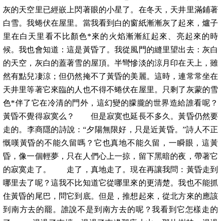
灰的天空里已經嵌上閃著眼的小星了。在冬天，天井里滿鋪著
白雪。我蜷伏在屋里。當我看到白的窗紙漸漸灰了起來，爐子
里在白天里看不比顏色*來的火焰漸漸紅起來、亮起來的時
候。我也會知道：這是黃昏了。我從風門的縫里望出去：灰白
的天空，灰白的蓋著雪的屋頂。半彎慘淡的涼月印在天上，雖
然有點兒凄涼；但仍然掩不了黃昏的美麗。這時，連常常坐在
天井里等著它來臨的人也不得不蜷伏在屋里。只剩了灰蒙的雪
色*伴了它在冷清的門外，這幻變的朦朧的世界造給誰看呢？
黃昏不覺得寂寞么？ 但是寂寞也延長不多久。黃昏仍然要
走的。李商隱的詩說：“夕陽無限好，只是近黃昏。”詩人不正
慨嘆黃昏的不能久留嗎？它也真地不能久留，一瞬眼，這黃
昏，像一個輕夢，只在人們心上一掠，留下黑暗的夜，帶著它
的寂寞走了。 走了，真地走了。現在再讓我問：黃昏走到
哪里去了呢？這我不比知道它從哪里來的更清楚。我也不能抓
住黃昏的尾巴，問它到底。但是，推想起來，從北方來的應該
到南方去的罷。誰說不是到南方去的呢？我看到它怎樣走的