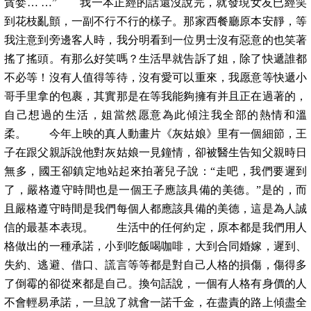
貪婪… …” 我一本正經的話還沒說完，就發現女友已經笑
到花枝亂顫，一副不行不行的樣子。那家西餐廳原本安靜，等
我注意到旁邊客人時，我分明看到一位男士沒有惡意的也笑著
搖了搖頭。有那么好笑嗎？生活早就告訴了姐，除了快遞誰都
不必等！沒有人值得等待，沒有愛可以重來，我愿意等快遞小
哥手里拿的包裹，其實那是在等我能夠擁有并且正在過著的，
自己想過的生活，姐當然愿意為此傾注我全部的熱情和溫
柔。 今年上映的真人動畫片《灰姑娘》里有一個細節，王
子在跟父親訴說他對灰姑娘一見鐘情，卻被醫生告知父親時日
無多，國王卻鎮定地站起來拍著兒子說：“走吧，我們要遲到
了，嚴格遵守時間也是一個王子應該具備的美德。”是的，而
且嚴格遵守時間是我們每個人都應該具備的美德，這是為人誠
信的最基本表現。 生活中的任何約定，原本都是我們用人
格做出的一種承諾，小到吃飯喝咖啡，大到合同婚嫁，遲到、
失約、逃避、借口、謊言等等都是對自己人格的損傷，傷得多
了倒霉的卻從來都是自己。換句話說，一個有人格有身價的人
不會輕易承諾，一旦說了就會一諾千金，在盡責的路上傾盡全