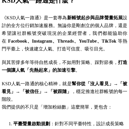
KSD
人氣一路通是什麼？
《KSD人氣一路通》是一套專為
新帳號起步與品牌聲量拓展
設
計的全方位行銷加速服務。無論你是剛創立的個人品牌，還是
希望讓社群帳號突破現況的企業經營者，我們都能協助你
在
Facebook、Instagram、Threads、YouTube、TikTok
等熱
門平臺上，快速建立人氣、打造可信度、吸引目光。
與其苦撐多年等待自然成長，不如用對策略、踩對節奏，
打造
一個讓人氣「先熱起來」的加速引擎
。
KSD人氣一路通的核心精神，就是
幫你從「沒人看見」→「被
看見」→「被信任」→「被跟隨」
，穩定推進社群帳號的每一
階段。
我們提供的不只是「增加粉絲數」這麼簡單，更包含：
平臺聲量啟動規劃
：針對不同平臺特性，設計成長策略