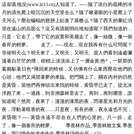
這卻真地沒(www.lz13.cn)人知道了。─—隨了淡白的疏稀的冷
月的清光爬上暗沉沉的天空里去么？隨了瞅著眼的小星爬上了
天河么？壓在蝙蝠的翅膀上鉆進了屋檐么？隨了西天的暈紅消
溶在遠山的后面么？這又有誰能明白地知道呢？我們知道的，
只是：它走了，帶了它的寂寞和美麗走了，像一絲微，像一個
春宵的輕夢。 走了。─—現在，現在我再有什么可問呢？
等候明天么？明天來了，又明天，又明天。當人們看到遠處彌
漫著白茫茫的煙，樹梢上淡淡涂上了一層金黃|色*，一群群的
暮鴉馱著日色*飛回來的時候，又仿佛有什么東西壓在他們的
心頭，他們又渴望著夢的來臨。把門關上了。關在內外的仍然
是黃昏，當他們再伸頭出來找的時候，黃昏早已走了。從北冰
洋跑了來，一過路，到非洲森林里去了。再到，再到哪里，誰
知道呢？然而，夜來了：漫漫的漆黑的夜，閃著星光和月光的
夜，浮動著暗香的夜……只是夜，長長的夜，夜永遠也不完，
黃昏呢？─—黃昏永遠不存在在人們的心里的。只一掠，走
了，像一個春宵的輕夢。 季羨林作品_季羨林散文集 季羨
林：我記憶中的老舍先生 季羨林語錄分頁：123