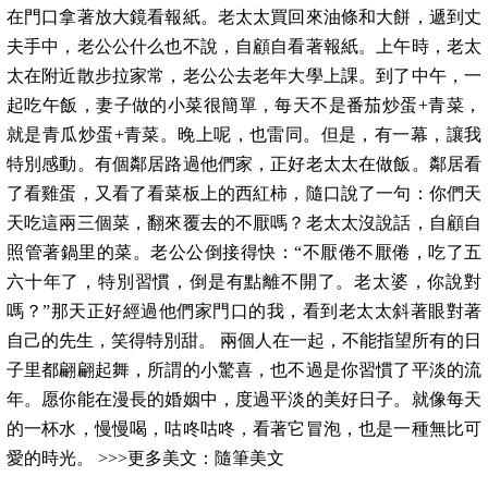
在門口拿著放大鏡看報紙。老太太買回來油條和大餅，遞到丈
夫手中，老公公什么也不說，自顧自看著報紙。上午時，老太
太在附近散步拉家常，老公公去老年大學上課。到了中午，一
起吃午飯，妻子做的小菜很簡單，每天不是番茄炒蛋+青菜，
就是青瓜炒蛋+青菜。晚上呢，也雷同。但是，有一幕，讓我
特別感動。有個鄰居路過他們家，正好老太太在做飯。鄰居看
了看雞蛋，又看了看菜板上的西紅柿，隨口說了一句：你們天
天吃這兩三個菜，翻來覆去的不厭嗎？老太太沒說話，自顧自
照管著鍋里的菜。老公公倒接得快：“不厭倦不厭倦，吃了五
六十年了，特別習慣，倒是有點離不開了。老太婆，你說對
嗎？”那天正好經過他們家門口的我，看到老太太斜著眼對著
自己的先生，笑得特別甜。 兩個人在一起，不能指望所有的日
子里都翩翩起舞，所謂的小驚喜，也不過是你習慣了平淡的流
年。愿你能在漫長的婚姻中，度過平淡的美好日子。就像每天
的一杯水，慢慢喝，咕咚咕咚，看著它冒泡，也是一種無比可
愛的時光。 >>>更多美文：隨筆美文