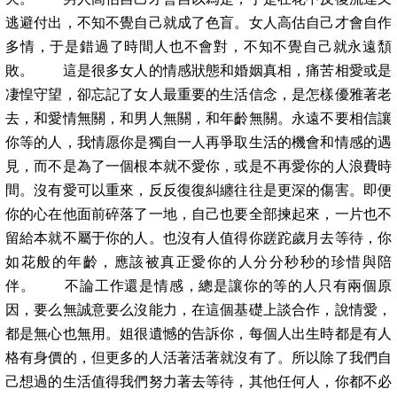
逃避付出，不知不覺自己就成了色盲。女人高估自己才會自作
多情，于是錯過了時間人也不會對，不知不覺自己就永遠頹
敗。 這是很多女人的情感狀態和婚姻真相，痛苦相愛或是
凄惶守望，卻忘記了女人最重要的生活信念，是怎樣優雅著老
去，和愛情無關，和男人無關，和年齡無關。永遠不要相信讓
你等的人，我情愿你是獨自一人再爭取生活的機會和情感的遇
見，而不是為了一個根本就不愛你，或是不再愛你的人浪費時
間。沒有愛可以重來，反反復復糾纏往往是更深的傷害。即便
你的心在他面前碎落了一地，自己也要全部揀起來，一片也不
留給本就不屬于你的人。也沒有人值得你蹉跎歲月去等待，你
如花般的年齡，應該被真正愛你的人分分秒秒的珍惜與陪
伴。 不論工作還是情感，總是讓你的等的人只有兩個原
因，要么無誠意要么沒能力，在這個基礎上談合作，說情愛，
都是無心也無用。姐很遺憾的告訴你，每個人出生時都是有人
格有身價的，但更多的人活著活著就沒有了。所以除了我們自
己想過的生活值得我們努力著去等待，其他任何人，你都不必