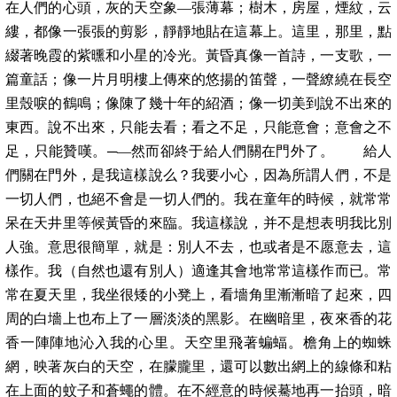
在人們的心頭，灰的天空象—張薄幕；樹木，房屋，煙紋，云
縷，都像一張張的剪影，靜靜地貼在這幕上。這里，那里，點
綴著晚霞的紫曛和小星的冷光。黃昏真像一首詩，一支歌，一
篇童話；像一片月明樓上傳來的悠揚的笛聲，一聲繚繞在長空
里殼唳的鶴鳴；像陳了幾十年的紹酒；像一切美到說不出來的
東西。說不出來，只能去看；看之不足，只能意會；意會之不
足，只能贊嘆。─—然而卻終于給人們關在門外了。 給人
們關在門外，是我這樣說么？我要小心，因為所謂人們，不是
一切人們，也絕不會是一切人們的。我在童年的時候，就常常
呆在天井里等候黃昏的來臨。我這樣說，并不是想表明我比別
人強。意思很簡單，就是：別人不去，也或者是不愿意去，這
樣作。我（自然也還有別人）適逢其會地常常這樣作而已。常
常在夏天里，我坐很矮的小凳上，看墻角里漸漸暗了起來，四
周的白墻上也布上了一層淡淡的黑影。在幽暗里，夜來香的花
香一陣陣地沁入我的心里。天空里飛著蝙蝠。檐角上的蜘蛛
網，映著灰白的天空，在朦朧里，還可以數出網上的線條和粘
在上面的蚊子和蒼蠅的體。在不經意的時候驀地再一抬頭，暗