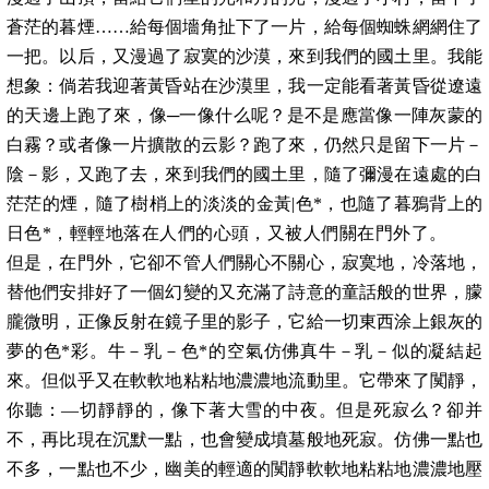
蒼茫的暮煙……給每個墻角扯下了一片，給每個蜘蛛網網住了
一把。以后，又漫過了寂寞的沙漠，來到我們的國土里。我能
想象：倘若我迎著黃昏站在沙漠里，我一定能看著黃昏從遼遠
的天邊上跑了來，像─一像什么呢？是不是應當像一陣灰蒙的
白霧？或者像一片擴散的云影？跑了來，仍然只是留下一片－
陰－影，又跑了去，來到我們的國土里，隨了彌漫在遠處的白
茫茫的煙，隨了樹梢上的淡淡的金黃|色*，也隨了暮鴉背上的
日色*，輕輕地落在人們的心頭，又被人們關在門外了。
但是，在門外，它卻不管人們關心不關心，寂寞地，冷落地，
替他們安排好了一個幻變的又充滿了詩意的童話般的世界，朦
朧微明，正像反射在鏡子里的影子，它給一切東西涂上銀灰的
夢的色*彩。牛－乳－色*的空氣仿佛真牛－乳－似的凝結起
來。但似乎又在軟軟地粘粘地濃濃地流動里。它帶來了闃靜，
你聽：—切靜靜的，像下著大雪的中夜。但是死寂么？卻并
不，再比現在沉默一點，也會變成墳墓般地死寂。仿佛一點也
不多，一點也不少，幽美的輕適的闃靜軟軟地粘粘地濃濃地壓