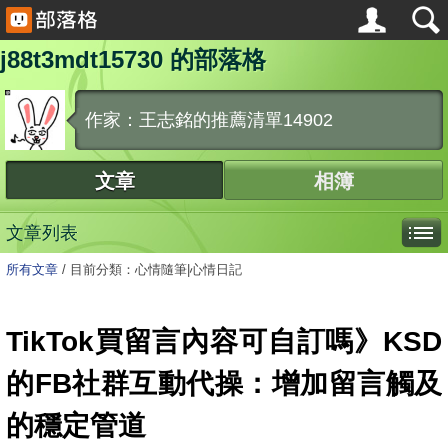
j88t3mdt15730 的部落格
作家：王志銘的推薦清單14902
文章
相簿
文章列表
所有文章
/
目前分類：心情隨筆|心情日記
TikTok買留言內容可自訂嗎》KSD
的FB社群互動代操：增加留言觸及
的穩定管道