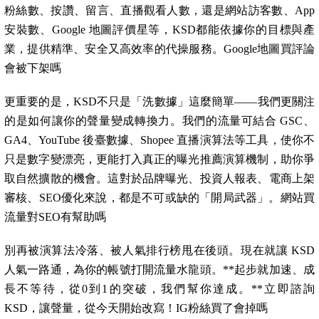
粉絲數、按讚、留言、直播觀看人數，還是網站訪客數、App
安裝數、Google 地圖評價星等，KSD都能依據你的目標與產
業，提供精準、安全又高效率的代操服務。Google地圖買評論
會被下架嗎
更重要的是，KSD不只是「洗數據」這麼簡單——我們更關注
的是如何讓你的聲量變成轉換力。我們的流量可結合 GSC、
GA4、YouTube 後臺數據、Shopee 直播演算法等工具，使你不
只是數字變漂亮，更能打入真正的曝光推薦演算機制，助你爭
取自然擴散的機會。這對於品牌曝光、投資人報表、電商上架
審核、SEO優化來說，都是不可或缺的「開局武器」。網站買
流量對SEO有幫助嗎
別再被演算法冷落、被人氣排行榜甩在後頭。現在就讓 KSD
人氣一路通，為你的帳號打開流量水龍頭。**起步就加速、成
長不等待，從0到1的突破，我們幫你達成。**立即諮詢
KSD，讓聲量，從今天開始改寫！IG粉絲買了會掉嗎