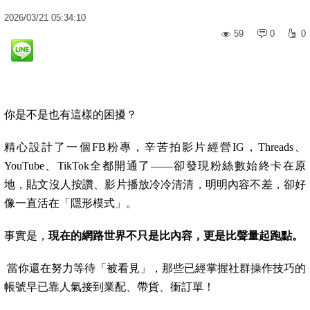
2026
/
03
/
21
05:34:10
59
0
0
你是不是也有這樣的困擾？
精心設計了一個FB粉專，辛苦拍影片經營IG，Threads、
YouTube、TikTok全都開通了——卻發現粉絲數始終卡在原
地，貼文沒人按讚、影片播放冷冷清清，明明內容不差，卻好
像一直活在「隱形模式」。
事實是，
現在的網路世界不只是比內容，更是比聲量起跑點。
當你還在努力等待「被看見」，那些已經掌握社群操作技巧的
帳號早已靠人氣接到業配、帶貨、衝訂單！