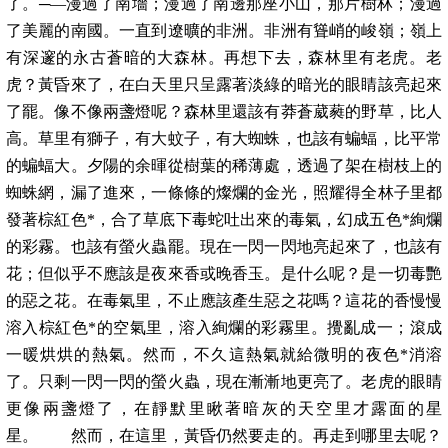
了。─—漫過了南墻；漫過了南邊那座小山，那片樹林；漫過
了美麗的南國。一直到遼曠的非洲。非洲有聳峭的峻嶺；嶺上
有深邃的永古蒼暗的大森林。再想下去，森林里有老虎。老
虎？黃昏來了，在白天里只呈露著淡綠的暗光的眼睛該亮起來
了罷。像不像兩盞燈呢？森林里還該有莽蒼葳蕤的野草，比人
高。草里有獅子，有大蚊子，有大蜘蛛，也該有蝙蝠，比平常
的蝙蝠大。夕陽的余暉從樹葉的稀薄處，透過了架在樹枝上的
蜘蛛網，漏了進來，一條條的燦爛的金光，照耀得全林子里都
發著棕紅色*，合了草底下毒蛇吐出來的毒氣，幻成五色*絢爛
的彩霧。也該有螢火蟲罷。現在一閃一閃地亮起來了，也該有
花；但似乎不應該是夜來香或晚香玉。是什么呢？是一切毒艷
的惡之花。在毒氣里，不止應該產生惡之花嗎？這花的香慢慢
溶入棕紅色*的空氣里，溶入絢爛的彩霧里。攪亂成一；滾成
一暖烘烘的熱氣。然而，不久這熱氣就給微明的夜色*消溶
了。只剩一閃一閃的螢火蟲，現在漸漸地更亮了。老虎的眼睛
更像兩盞燈了，在靜默里瞅著暗灰的天空里才露面的星
星。 然而，在這里，黃昏仍然要走的。再走到哪里去呢？