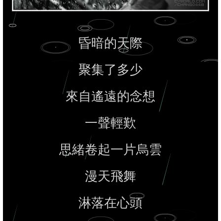
昏暗的天際
聚集了多少
來自遙遠的念想
一聲輕歎
思緒卷起一片烏雲
漫天飛舞
淋落在心頭