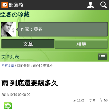
亞各の珍藏
作家：亞各
文章
相簿
文章列表
所有文章
/
目前分類：創作|文學賞析
雨 到底還要飄多久
2014
/
10
/
19
00:00:00
1172
0
56