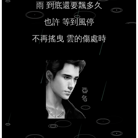
雨 到底還要飄多久
也許 等到風停
不再搖曳 雲的傷處時