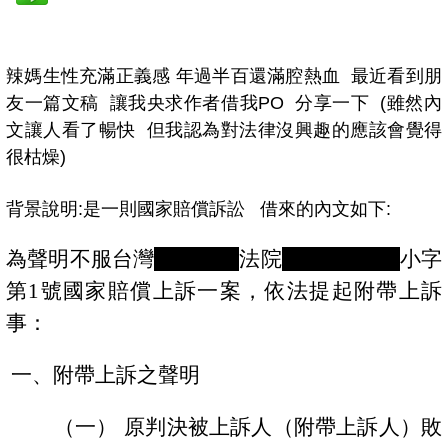
辣媽生性充滿正義感 年過半百還滿腔熱血 最近看到朋
友一篇文稿 讓我央求作者借我PO 分享一下 (雖然內
文讓人看了暢快 但我認為對法律沒興趣的應該會覺得
很枯燥)
背景說明:是一則國家賠償訴訟 借來的內文如下:
為聲明不服台灣
板橋地方
法院
101
年度重國
小字
第
1
號
國家賠償
上訴一案
，依法提起附帶上訴
事：
一、附帶上訴之聲明
（一）
原判決被上訴人（附帶上訴人）敗