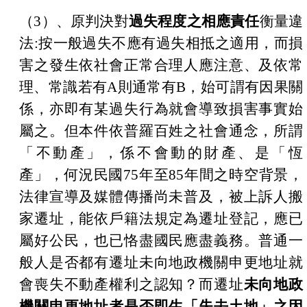
（
3
）、原判決對
過失程度之相應責任
衡量違
法
:
按一般過失不應有過失相抵之適用，而損
害之發生依社會正常合理人應注意、及依常
理、常識若有
A
則通常有
B
，始可謂有因果關
係，亦即有某過失行為就會導致損害事實始
屬之。但本件依普羅百姓之社會通念，所謂
「不動產」，係不會動的財產、是「恆
產」，何況民國
75
年至
85
年間之時空背景，
法律宣導及媒體傳播尚未普及，被上訴人搬
家遷址，能
依戶籍法規定為遷址登記，應已
屬好公民，也已恪盡國民應盡義務。普通一
般人是否都有遷址未向地政機關申更地址就
會喪失不動產權利之認知？而遷址
未向地政
機關申更地址者是否即生「失去土地」之因