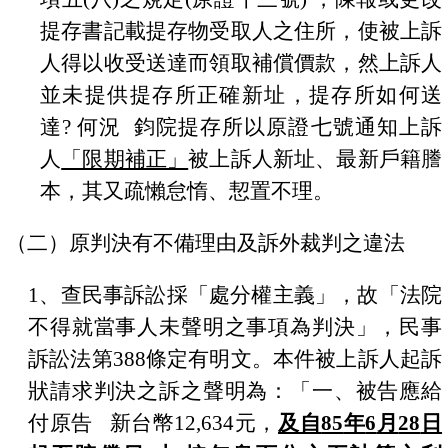
提存書記載提存物受取人之住所，使被上訴
人得以收受送達而領取補償價款，然
上訴人
並未提供提存所正確新址，提存所如何送
達
?
何況
鈞院提存所以原證七號通知上訴
人
「限期補正」
被上訴人新址、最新戶籍謄
本，其又疏懶怠惰、恝置不理。
（二）原判決有不備理由及訴外裁判之違法
1
、查民事訴訟採「處分權主義」，故「法院
不得就當事人未聲明之事項為判決」，民事
訴訟法第
388
條定有明文。
本件被上訴人起訴
狀請求判決之訴之聲明為：「一、被告應給
付原告
新台幣
12,634
元，
及自
85
年
6
月
28
日