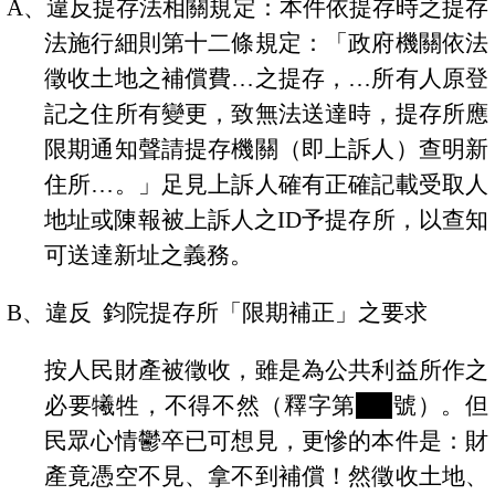
A
、違反提存法相關規定：
本件依提存時
之提存
法施行細則第十二條規定：「政府機關依法
徵收土地之補償費
…
之提存，
…
所有人原登
記之住所有變更，致無法送達時，提存所應
限期通知聲請提存機關（即上訴人）查明新
住所
…
。」足見上訴人
確有正確記載受取人
地址或陳報被上訴人之
ID
予提存所，以查知
可送達新址之義務。
B
、違反
鈞院提存所「限期補正」之要求
按人民財產被徵收，雖是為公共利益所作之
必要犧牲，不得不然（釋字第
400
號）。但
民眾心情鬱卒已可想見，更慘的本件是：財
產竟憑空不見、拿不到補償！然
徵收土地、