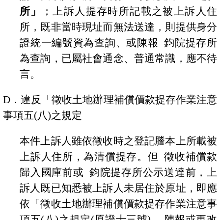
所」
；上訴人提存時所記載之被上訴人住
所，既非當時現址而無法送達，則提供身分
證統一編號資為查詢、或陳報
鈞院提存所
為查詢，已屬社會通念、普通常識，應不待
言。
D
．違反「徵收土地辦理補償價款提存作業注意
事項五
(
八
)
之規定
本件上訴人雖依徵收時之登記謄本上所載被
上訴人住所
，
為清償提存。
但
徵收補償款
歸入國庫前或
鈞院提存所公示送達前
，上
訴人
既已知悉被上訴人未居住於原址
，
即應
依「徵收土地辦理補償價款提存作業注意事
項五
(
八
)
之規定
(
原證十三號
)
，陳報或
更改