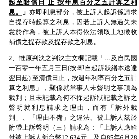
起至賠償日
止
按年息百分之五計算之利
息。
」
亦即利息部分，被上訴人起訴係請求
自提存時起算之利息，因若上訴人無過失未
怠於作為，被上訴人本得依法領取土地徵收
補償之提存款及提存款之利息。
2
、惟原判決之判決主文欄記載「
…
及自
民國
一百零一年五月三日
(
按
:
即自起訴狀繕本送達
翌日起
)
至清償日止，按週年利率百分之五計
算之利息」，顯係就當事人未聲明之事項為
裁判；且未記載為何不採起訴狀記載之訴之
聲明就利息請求之理由，而有「訴外裁
判」、「理由不備」之違法。被上訴人茲於
附帶上訴聲明（三）請求為：「上訴人應給
付被上訴人新台幣
12,634
元，及自
85
年
6
月
28