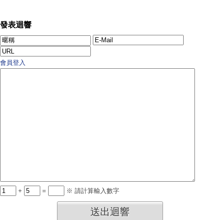
發表迴響
會員登入
+
=
※ 請計算輸入數字
送出迴響