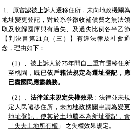
1
、原審認被上訴人遷移住所，未向地政機關為
地址變更登記，對於系爭徵收補償費之無法領
取及收歸國庫與有過失、及過失比例各半乙節
【判決書第
21
頁（三）】有違法律及社會通
念，理由如下：
（
1
）、
被上訴人於
75
年間自三重市遷移住所
至桃園，既
已依戶籍法規定為遷址登記，應
已盡國民應盡義務。
（
2
）、
法律並未規定失權效果
：法律並未規
定人民遷移住
所，
未向地政機關申請為變更
地址登記，使其於土地謄本為新址登記，會
「失去土地所有權
」
之失權效果規定。