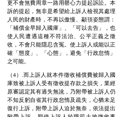
更不會煞費周章一路用罄心力提起訴訟。本
訴的提起，無非是希望給上訴人檢視其處理
人民的財產時，不再
以傲慢、顢頇姿態謂：
「補償金早歸入國庫」、「可以去告」，也
使人民遭遇這種不符法治、公平正義之徵
收，不會只能隱忍含冤。使上訴人或能
以正
確「態度」、「心態」，避免「行政怠惰」
之可能。
（
4
）
.
而
上訴人就本件徵收補償費被歸入國
庫致被上訴人受有徵收提存款之損失，業經
原審認定其有過失無訛，乃附帶被上訴人仍
不知反躬自省其行政怠惰及疏失，心猶未足
復行上訴，附帶上訴人迫於無奈，依法提出
附帶上訴。
期使上訴人於職司土地徵收事