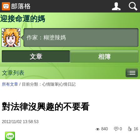
迎接命運的媽
作家：糊塗辣媽
文章
相簿
文章列表
所有文章
/
目前分類：心情隨筆|心情日記
對法律沒興趣的不要看
2012
/
11
/
02
13:58:53
840
0
16