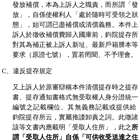
發放補償，本為上訴人之職責，而所謂「發
放」，自係
使權利人「處於隨時可受領之狀
態」，始可謂已盡補償或清償義務。本件
上
訴人於徵收補償費歸入國庫前，鈞院提存所
對其為補正被上訴人新址、最新戶籍謄本等
要求（原證七號），置若罔聞、不予理會。
C
、違反提存規定
又
上訴人於原審辯稱本件清償提存時之提存
書、提存通知書格式無受取權人身分證統一
編號之記載欄位、其無義務記載或提供給
鈞院提存所云，實屬推諉卸責之詞。此徵諸
該等文書內應載明「受取人住所」
，此之
所
謂
「受取人住所」自係「可供收受送達之住