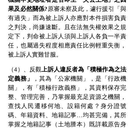
果及必然關係
?
原審未察及此，遽行援引「與
有過失」而為被上訴人亦應對本件損害負責
之判決，尚嫌速斷。且在法無失權效果之規
定下，判命被上訴人須與上訴人各負一半責
任，也屬過失程度相應責任比例輕重失衡，
被上訴人實難甘服。
（
4
）、反觀
上訴人違反者為「積極作為之法
定義務」
，其為「公家機關」，是「行政機
關」，有「積極行政義務」，
其資料保存完
整、管理完善，乃掌握最充足資源之機關，
查找人民遷移何地、設籍何處？身分證號
碼、年籍資料、地籍記事
…
均甚完備，
其所
掌握之地籍記事（土地謄本）既詳載原告身