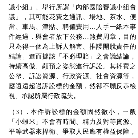
議小組」、舉行所謂「內部國賠審議小組會
議」，其可能花費之通訊、場地、茶水、便
當、車馬、津貼、聘僱費用
…
人手一紙本事
件經過，與會者放下公務
…
煞費周章，目的
只為得ㄧ個為上訴人解套、推諉開脫責任的
結論。進而據該「不必理賠」之會議結論，
持續高傲、顢頇之姿態進行訴訟。其耗費之
公帑、訴訟資源、行政資源、社會資源等，
應遠遠超過訴訟標的金額，然卻不願反恭檢
視、承認所屬行政疏失。
（
3
）
.
本件訴訟標的金額固然微小，ㄧ般
「小蝦米」不會有時間、精力及對等資源、
平等武器來捍衛、爭取人民應有權益保障，