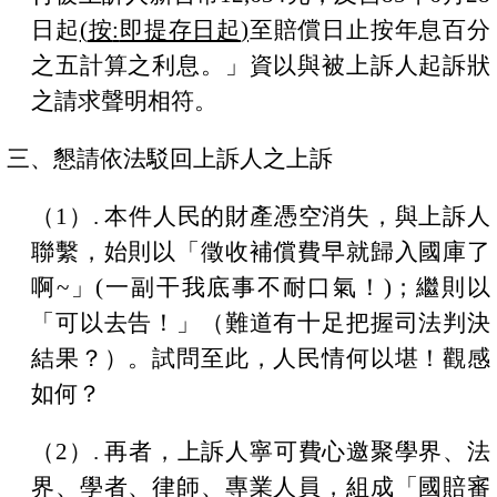
日
起
(
按
:
即提存日起
)
至賠償日止按年息百分
之五計算之利息。」資以與被上訴人起訴狀
之請求聲明相符。
三、懇請依法駁回上訴人之上訴
（
1
）
.
本件人民的財產憑空消失，與上訴人
聯繫，始則以「徵收補償費早就歸入國庫了
啊
~
」
(
一副干我底事不耐口氣！
)
；繼則以
「可以去告！」（難道有十足把握司法判決
結果？）。試問至此，人民情何以堪！觀感
如何？
（
2
）
.
再者，上訴人寧可費心邀聚學界、法
界、學者、律師、專業人員，組成「國賠審