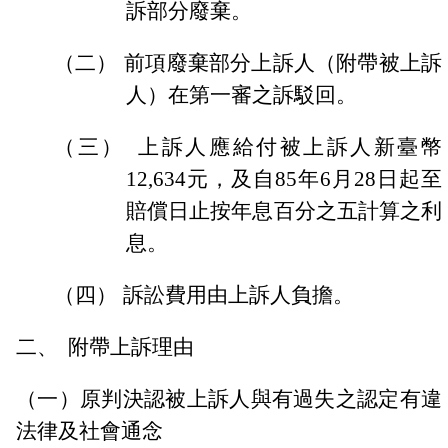
訴部分廢棄。
（二）
前項廢棄部分上訴人（附帶被上訴
人）在第一審之訴駁回。
（三）
上訴人應給付被上訴人新臺幣
12,634
元，及自
85
年
6
月
28
日
起至
賠償日止按年息百分之五計算之利
息。
（四）
訴訟費用由上訴人負擔。
二、
附帶上訴理由
（一）原判決認被上訴人與有過失之認定有違
法律及社會通念