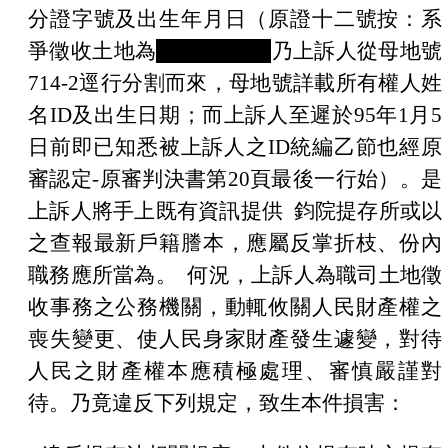
分證字號及出生年月日（原證十二號按：系
爭徵收土地為
蛇子行
714-4
乃上訴人從母地號
714-2
逕行分割而來，母地號詳載所有權人姓
名
ID
及出生日期；而上訴人至遲於
95
年
1
月
5
日
前即已知悉被上訴人之
ID
統編乙節也經原
審認定
-
原審判決書第
20
頁最後一行始）
。是
上訴人將手上既有資訊提供
鈞院提存所或以
之查報最新戶籍謄本，應屬反掌折枝、份內
職務應所當為。
何況，
上訴人為職司土地徵
收事務之公務機關，動輒攸關人民財產權之
喪失變更、使人民身家財產發生遽變，對待
人民之財產權本應積極處理、審慎嚴謹對
待。乃竟違反下列規定，致生本件損害：