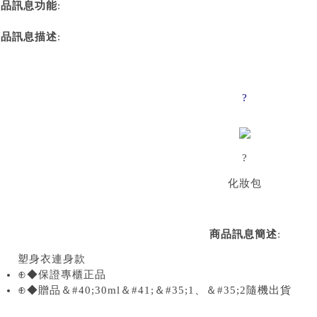
商品訊息功能
:
商品訊息描述
:
?
?
化妝包
商品訊息簡述
:
塑身衣連身款
⊕◆保證專櫃正品
⊕◆贈品＆#40;30ml＆#41;＆#35;1、＆#35;2隨機出貨