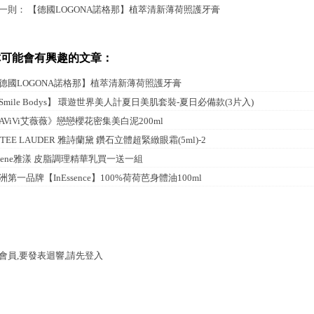
一則：
【德國LOGONA諾格那】植萃清新薄荷照護牙膏
你可能會有興趣的文章：
德國LOGONA諾格那】植萃清新薄荷照護牙膏
Smile Bodys】 環遊世界美人計夏日美肌套裝-夏日必備款(3片入)
AViVi艾薇薇》戀戀櫻花密集美白泥200ml
STEE LAUDER 雅詩蘭黛 鑽石立體超緊緻眼霜(5ml)-2
vene雅漾 皮脂調理精華乳買一送一組
洲第一品牌【InEssence】100%荷荷芭身體油100ml
會員,要發表迴響,請先登入