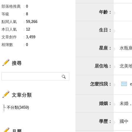
部落格推薦
：
0
年齡：
等級
：
8
點閱人氣
：
59,266
本日人氣
：
12
生日：
文章創作
：
3,459
相簿數
：
0
星座：
水瓶
搜尋
居住地：
北美
怎麼找我：
文章分類
婚姻：
未婚
不分類(3459)
學歷：
國中
月曆