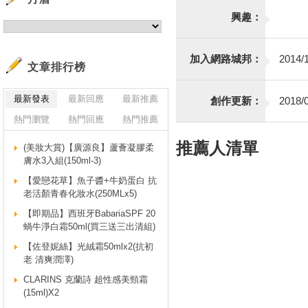
興趣：
加入網路城邦：
2014/1
文章排行榜
最新發表
最新回應
最新推薦
創作更新：
2018/0
熱門瀏覽
熱門回應
熱門推薦
推薦人清單
(美妝大賞)【廣源良】蘆薈凝膠柔
膚水3入組(150ml-3)
【愛戀花草】魚子醬+牛奶蛋白 抗
老活顏青春化妝水(250MLx5)
【即期品】西班牙BabariaSPF 20
蝸牛淨白霜50ml(買三送三出清組)
【佐登妮絲】光絨霜50mlx2(抗初
老 清爽潤澤)
CLARINS 克蘭詩 超性感美頸霜
(15ml)X2