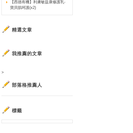
【西德有機】利膚敏益康修護乳-
寶貝肌呵護(x2)
精選文章
我推薦的文章
>
部落格推薦人
標籤