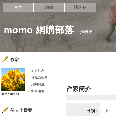
文章
相簿
訪客�
momo 網購部落
（
到舊版
）
作家
加入好友
推薦部落格
訂閱關注
作家簡介
留言給他
iiamcandice
個人小檔案
性別：
女