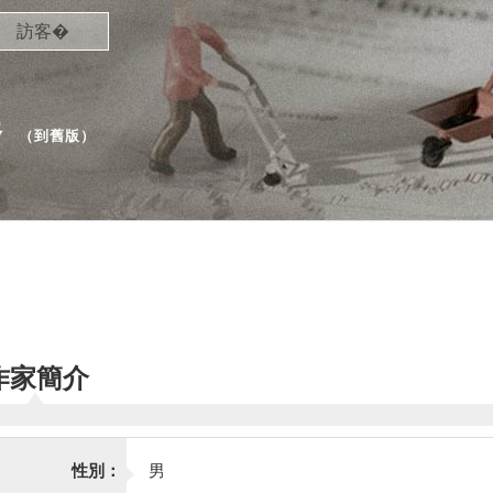
訪客�
春
（
到舊版
）
作家簡介
性別：
男