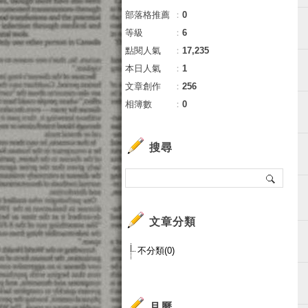
部落格推薦
：
0
等級
：
6
點閱人氣
：
17,235
本日人氣
：
1
文章創作
：
256
相簿數
：
0
搜尋
文章分類
不分類(0)
月曆