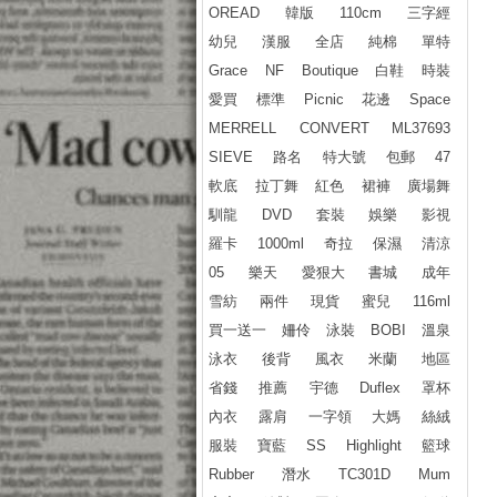
OREAD
韓版
110cm
三字經
幼兒
漢服
全店
純棉
單特
Grace
NF
Boutique
白鞋
時裝
愛買
標準
Picnic
花邊
Space
MERRELL
CONVERT
ML37693
SIEVE
路名
特大號
包郵
47
軟底
拉丁舞
紅色
裙褲
廣場舞
馴龍
DVD
套裝
娛樂
影視
羅卡
1000ml
奇拉
保濕
清涼
05
樂天
愛狠大
書城
成年
雪紡
兩件
現貨
蜜兒
116ml
買一送一
姍伶
泳裝
BOBI
溫泉
泳衣
後背
風衣
米蘭
地區
省錢
推薦
宇德
Duflex
罩杯
內衣
露肩
一字領
大媽
絲絨
服裝
寶藍
SS
Highlight
籃球
Rubber
潛水
TC301D
Mum