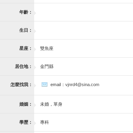
年齡：
生日：
星座：
雙魚座
居住地：
金門縣
怎麼找我：
email：
vjnrd4@sina.com
婚姻：
未婚，單身
學歷：
專科