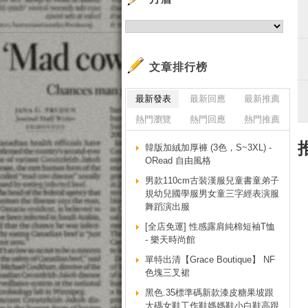
文章排行榜
最新發表
最新回應
最新推薦
熱門瀏覽
熱門回應
熱門推薦
韓版加絨加厚褲 (3色，S~3XL) -
ORead 自由風格
男款110cm古裝漢服兒童書童弟子
規幼兒國學服男女童三字經表演服
舞蹈演出服
[全店免運] 性感露肩純棉短袖T恤
- 樂天時尚館
單特出清【Grace Boutique】 NF
色塊三叉裙
黑色.35標準碼新款漆皮糖果坡跟
大碼女鞋工作鞋媽媽鞋小白鞋高跟