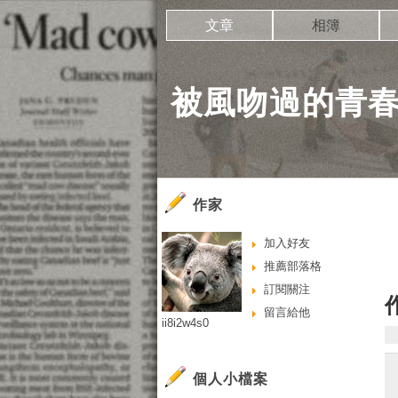
文章
相簿
被風吻過的青
作家
加入好友
推薦部落格
訂閱關注
留言給他
ii8i2w4s0
個人小檔案