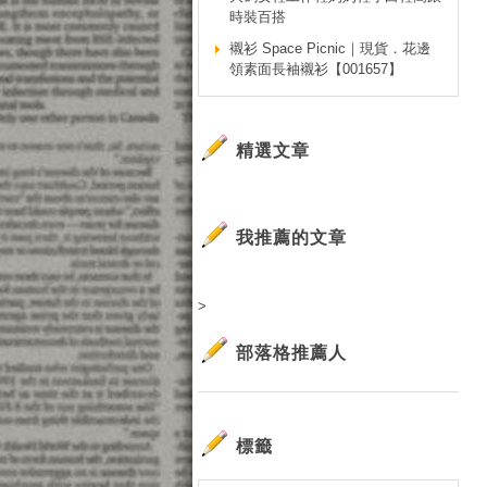
時裝百搭
襯衫 Space Picnic｜現貨．花邊
領素面長袖襯衫【001657】
精選文章
我推薦的文章
>
部落格推薦人
標籤