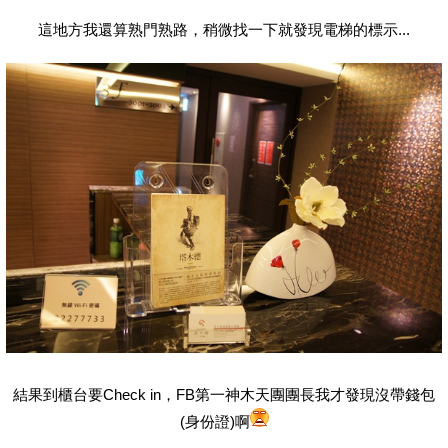
這地方我還算熟門熟路，稍微找一下就發現電梯的標示...
結果到櫃台要Check in，FB第一神木天團團長我才發現沒帶錢包
(身份證)啊