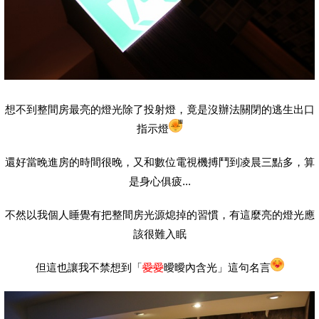
想不到整間房最亮的燈光除了投射燈，竟是沒辦法關閉的逃生出口
指示燈
還好當晚進房的時間很晚，又和數位電視機搏鬥到凌晨三點多，算
是身心俱疲...
不然以我個人睡覺有把整間房光源熄掉的習慣，有這麼亮的燈光應
該很難入眠
但這也讓我不禁想到「
愛愛
曖曖內含光」這句名言