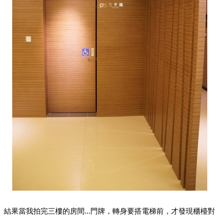
結果當我拍完三樓的房間...門牌，轉身要搭電梯前，才發現櫃檯對