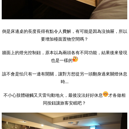
倒是床邊桌的長度長得有點令人費解，有可能是因為沒抽屜，所以
要增加檯面置物空間嗎？
牆面上的燈光控制鈕，原本以為兩頭各有不同功能，結果後來發現
也是一樣的
該不會是怕只有一邊有開關，讓對方想從另一頭翻身過來關燈休息
時...
不小心肢體碰觸又天雷勾動地火，最後沒法好好休息
才各做相
同按鈕讓旅客安眠吧？