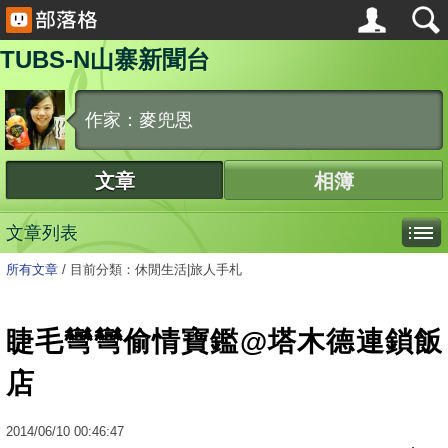
TUBS-N山寨新聞台
作家：麥兜恩
文章
相簿
文章列表
所有文章
/
目前分類：休閒生活|旅人手札
睫毛彎彎偷情寶鑑@塔木德連鎖飯
店
2014
/
06
/
10
00:46:47