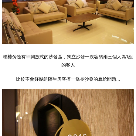
櫃檯旁邊有半開放式的沙發區，獨立沙發一次容納兩三個人為1組
的客人
比較不會好幾組陌生房客擠一條長沙發的尷尬問題...