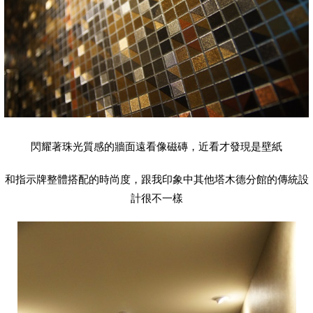
閃耀著珠光質感的牆面遠看像磁磚，近看才發現是壁紙
和指示牌整體搭配的時尚度，跟我印象中其他塔木德分館的傳統設
計很不一樣