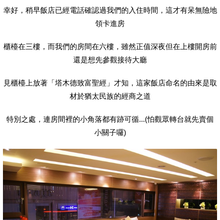
幸好，稍早飯店已經電話確認過我們的入住時間，這才有呆無險地
領卡進房
櫃檯在三樓，而我們的房間在六樓，雖然正值深夜但在上樓開房前
還是想先參觀接待大廳
見櫃檯上放著「塔木德致富聖經」才知，這家飯店命名的由來是取
材於猶太民族的經商之道
特別之處，連房間裡的小角落都有跡可循...(怕觀眾轉台就先賣個
小關子囉)