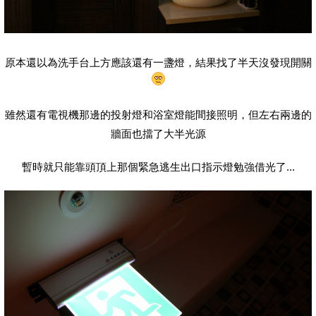
原本還以為洗手台上方應該還有一盞燈，結果找了半天沒發現開關
雖然還有電視機那邊的投射燈和浴室燈能間接照明，但左右兩邊的
牆面也擋了大半光源
暫時就只能靠頭頂上那個緊急逃生出口指示燈勉強借光了...