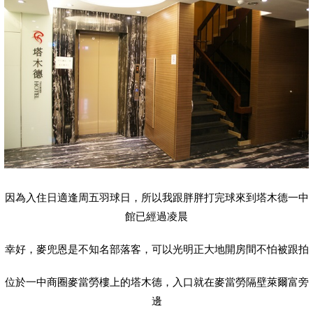
因為入住日適逢周五羽球日，所以我跟胖胖打完球來到塔木德一中
館已經過凌晨
幸好，麥兜恩是不知名部落客，可以光明正大地開房間不怕被跟拍
位於一中商圈麥當勞樓上的塔木德，入口就在麥當勞隔壁萊爾富旁
邊