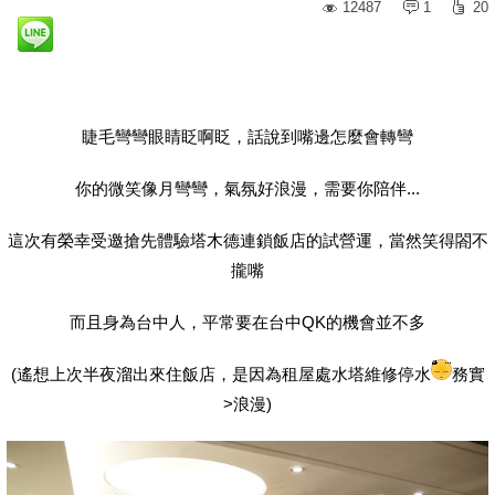
12487
1
20
睫毛彎彎眼睛眨啊眨，話說到嘴邊怎麼會轉彎
你的微笑像月彎彎，氣氛好浪漫，需要你陪伴...
這次有榮幸受邀搶先體驗塔木德連鎖飯店的試營運，當然笑得閤不
攏嘴
而且身為台中人，平常要在台中QK的機會並不多
(遙想上次半夜溜出來住飯店，是因為租屋處水塔維修停水
務實
>浪漫)