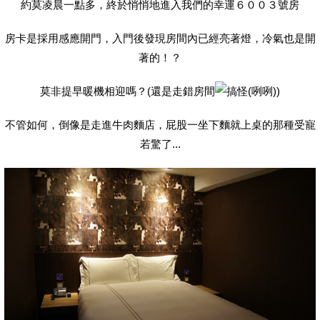
約莫凌晨一點多，終於悄悄地進入我們的幸運６００３號房
房卡是採用感應開門，入門後發現房間內已經亮著燈，冷氣也是開
著的！？
莫非提早暖機相迎嗎？(還是走錯房間
)
不管如何，倒像是走進牛肉麵店，屁股一坐下麵就上桌的那種受寵
若驚了...