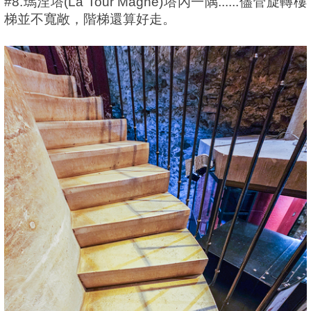
#8.瑪涅塔(La Tour Magne)塔內一隅......儘管旋轉樓
梯並不寬敞，階梯還算好走。