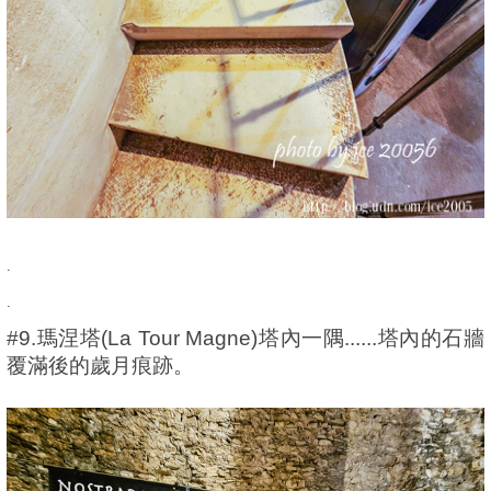
.
.
#9.瑪涅塔(La Tour Magne)塔內一隅......塔內的石牆
覆滿後的歲月痕跡。