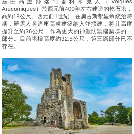
座由高盧部落阿雷科米克人（Volques
Arécomiques）於西元前400年左右建造的乾石塔，
高約18公尺。西元前1世紀，在奧古斯都皇帝統治時
期，羅馬人將這座高盧建築納入並擴建，將其高度
提升至約36公尺，作為更大的神聖防禦建築群的一
部分。目前塔樓高度約32.5公尺，第三層部分已不
存在。