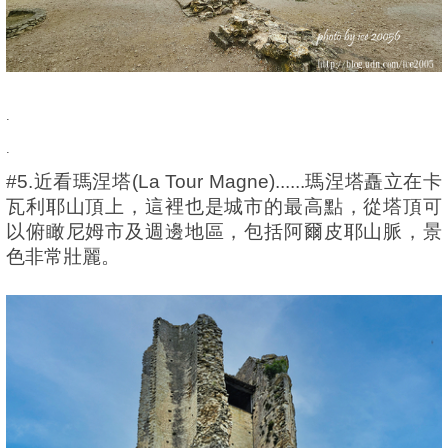
.
.
#5.近看瑪涅塔(La Tour Magne)......瑪涅塔矗立在卡
瓦利耶山頂上，這裡也是城市的最高點，從塔頂可
以俯瞰尼姆市及週邊地區，包括阿爾皮耶山脈，景
色非常壯麗。