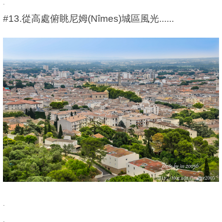
.
#13.從高處俯眺尼姆(Nîmes)城區風光......
.
.