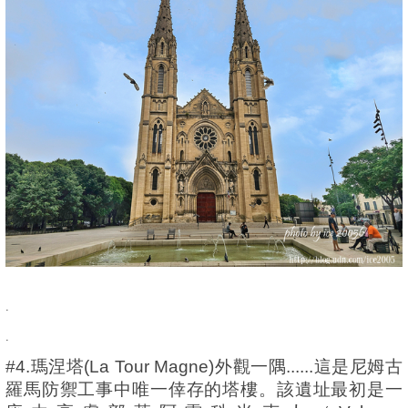
.
.
#4.瑪涅塔(La Tour Magne)外觀一隅......這是尼姆古
羅馬防禦工事中唯一倖存的塔樓。該遺址最初是一