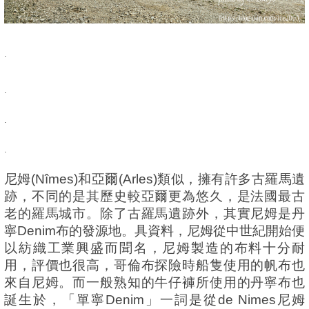
.
.
.
.
尼姆(Nîmes)和亞爾(Arles)類似，擁有許多古羅馬遺
跡，不同的是其歷史較亞爾更為悠久，是法國最古
老的羅馬城市。除了古羅馬遺跡外，其實尼姆是丹
寧Denim布的發源地。具資料，尼姆從中世紀開始便
以紡織工業興盛而聞名，尼姆製造的布料十分耐
用，評價也很高，哥倫布探險時船隻使用的帆布也
來自尼姆。而一般熟知的牛仔褲所使用的丹寧布也
誕生於，「單寧Denim」一詞是從de Nimes尼姆