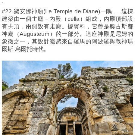
.
#22.黛安娜神廟(Le Temple de Diane)一隅......這棟
建築由一個主廳－內殿（cella）組成，內殿頂部設
有拱頂，兩側設有走廊。據資料，它曾是奧古斯都
神廟（Augusteum）的一部分。這座神殿是尼姆的
象徵之一，其設計靈感來自羅馬的阿波羅與戰神瑪
爾斯·烏爾托時代。