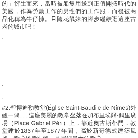
的」衍生而來，當時被船隻用送到正值開拓時代的
美國，作為勞動工作的男性們的工作服，而後被商
品化稱為牛仔褲。
且隨花鼠妹的腳步繼續逛這座古
老的城市吧！
.
.
.
.
.
#2.聖博迪勒教堂(Église Saint-Baudile de Nîmes)外
觀一隅......這座美麗的教堂坐落在加布里埃爾·佩里廣
場（Place Gabriel Péri）上，靠近奧古斯都門，教
堂建於1867年至1877年間，屬於新哥德式建築風