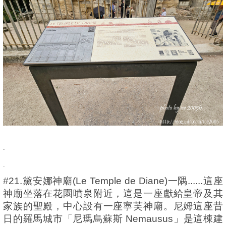
.
.
#21.黛安娜神廟(Le Temple de Diane)一隅......這座
神廟坐落在花園噴泉附近，這是一座獻給皇帝及其
家族的聖殿，中心設有一座寧芙神廟。尼姆這座昔
日的羅馬城市「尼瑪烏蘇斯 Nemausus」是這棟建