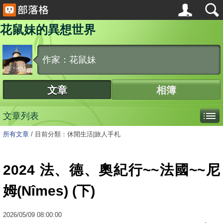
花鼠妹的異想世界
作家：花鼠妹
文章
相簿
文章列表
所有文章
/
目前分類：休閒生活|旅人手札
2024 法、德、奧紀行~~法國~~尼
姆(Nîmes) (下)
2026
/
05
/
09
08:00:00