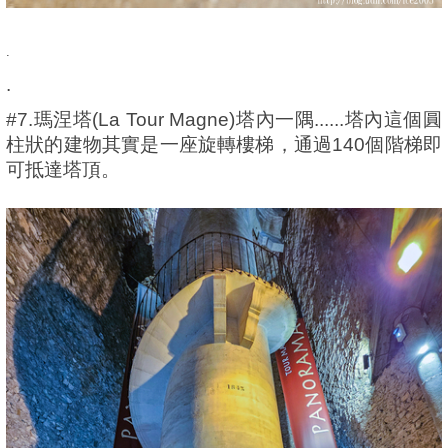
.
.
#7.瑪涅塔(La Tour Magne)塔內一隅......塔內這個圓
柱狀的建物其實是一座旋轉樓梯，通過140個階梯即
可抵達塔頂。