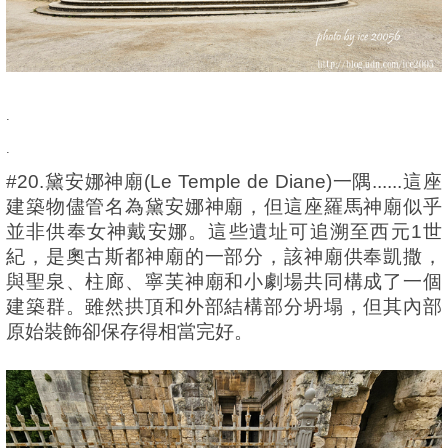
.
.
#20.黛安娜神廟(Le Temple de Diane)一隅......這座
建築物儘管名為黛安娜神廟，但這座羅馬神廟似乎
並非供奉女神戴安娜。這些遺址可追溯至西元1世
紀，是奧古斯都神廟的一部分，該神廟供奉凱撒，
與聖泉、柱廊、寧芙神廟和小劇場共同構成了一個
建築群。雖然拱頂和外部結構部分坍塌，但其內部
原始裝飾卻保存得相當完好。