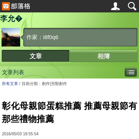
李允�
作家：i8f0q6
文章
相簿
文章列表
所有文章
/
目前分類：創作|另類創作
彰化母親節蛋糕推薦 推薦母親節有
那些禮物推薦
2016
/
05
/
03
19:55:54