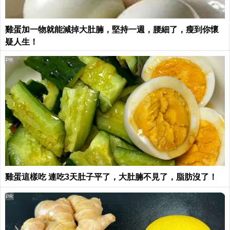
雞蛋加一物就能減掉大肚腩，堅持一週，腰細了，瘦到你懷
疑人生！
PR
雞蛋這樣吃 連吃3天肚子平了，大肚腩不見了，脂肪沒了！
PR