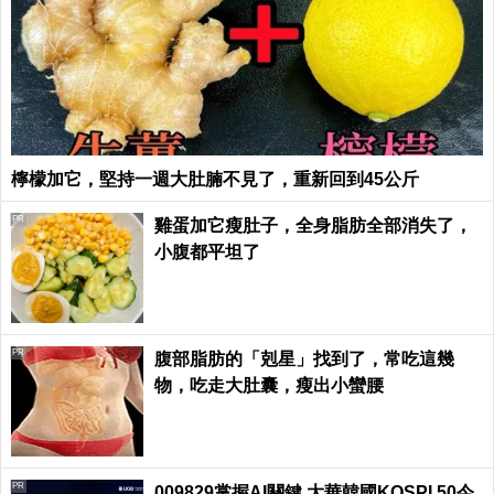
檸檬加它，堅持一週大肚腩不見了，重新回到45公斤
PR
雞蛋加它瘦肚子，全身脂肪全部消失了，
小腹都平坦了
PR
腹部脂肪的「剋星」找到了，常吃這幾
物，吃走大肚囊，瘦出小蠻腰
PR
009829掌握AI關鍵 大華韓國KOSPI 50今