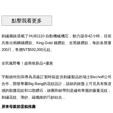
刺繡腕錶搭載了HUB1110 自動機械機芯，動力儲存42小時，目前
共推出精鋼鑲鑽款、King Gold 鑲鑽款、全黑鑲鑽款，每款各限量
200只，售價NT$592,000元起。
全民瘋野餐！超商推新品+優惠
宇舶錶特別與專為高級訂製時裝提供刺繡製品的瑞士Bischoff公司
合作，開發專屬Big Bang的花紋設計，該錶的錶盤上可見具有叛逆
感的骷髏花紋和11顆鑽石，錶圈和錶帶則是繡有華麗的藤蔓花紋，
刺繡花紋、薄紗、碳纖維的巧妙結合，
屏東母親節蛋糕推薦