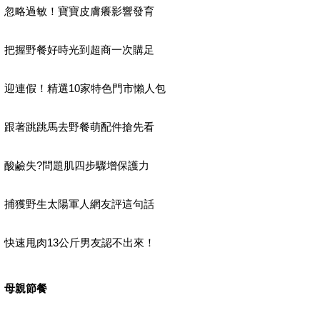
忽略過敏！寶寶皮膚癢影響發育
把握野餐好時光到超商一次購足
迎連假！精選10家特色門市懶人包
跟著跳跳馬去野餐萌配件搶先看
酸鹼失?問題肌四步驟增保護力
捕獲野生太陽軍人網友評這句話
快速甩肉13公斤男友認不出來！
母親節餐