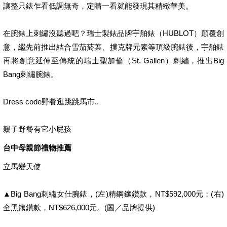
讓整只錶乍看低調無奇，定睛一看就能發現其精緻華美。
在腕錶上刺繡沒聽過吧？瑞士製錶品牌宇舶錶（HUBLOT）顛覆創
意，繼先前推出結合雪茄菸葉、撲克牌元素等頂級腕錶後，宇舶錶
再將創意延伸至傳統的瑞士聖加倫（St. Gallen）刺繡，推出Big
Bang刺繡腕錶。
Dress code野餐逛跳跳馬市..
親子野餐有它小屁孩
台中母親節禮物推薦
立馬變天使
▲Big Bang刺繡女仕腕錶，(左)精鋼鑲鑽款，NT$592,000元；(右)
全黑鑲鑽款，NT$626,000元。(圖／品牌提供)