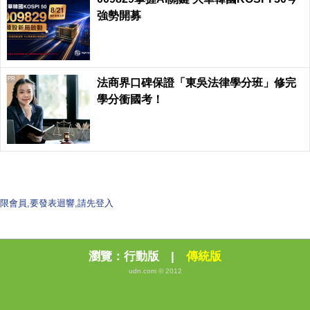
強勢開募
PR
法商界口碑保證「東吳法律學分班」修完
學分衝國考！
限會員,要發表迴響,請先登入
瀏覽：
行動版
|
傳統版
udn.com © 2012