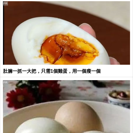
PR
肚腩一抓一大把，只需1個雞蛋，用一個瘦一個
PR