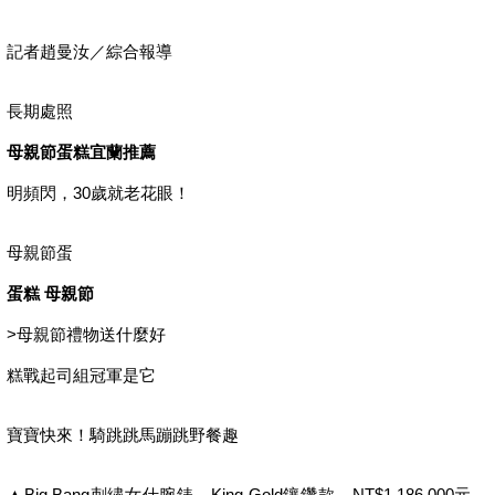
記者趙曼汝／綜合報導
長期處照
母親節蛋糕宜蘭推薦
明頻閃，30歲就老花眼！
母親節蛋
蛋糕 母親節
>
母親節禮物送什麼好
糕戰起司組冠軍是它
寶寶快來！騎跳跳馬蹦跳野餐趣
▲Big Bang刺繡女仕腕錶，King Gold鑲鑽款，NT$1,186,000元。