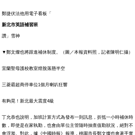
鄭捷伏法他用電子看板「
新北市英語補習班
讚」雪神
▼鄭文燦也將跟進補休制度。（圖／本報資料照，記者陳明仁攝）
宜蘭聖母護校教室燈脫落懸半空
三菱霸超商停車位1個月喇叭狂響
有夠晃！新北最大震度4級
丁允恭也說明，加班計算方式為發布一則訊息，折抵一小時補休時
數，即使是在家執勤，也會由單位主管隨時抽查值勤狀況，絕對不
會浮濫。對此，據《中國時報》報導，桃園市長鄭文燦也會著手實