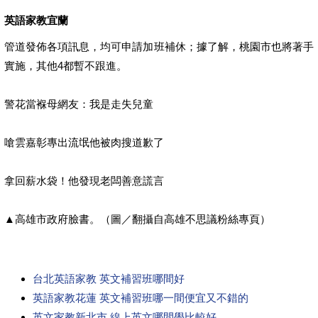
英語家教宜蘭
管道發佈各項訊息，均可申請加班補休；據了解，桃園市也將著手
實施，其他4都暫不跟進。
警花當褓母網友：我是走失兒童
嗆雲嘉彰專出流氓他被肉搜道歉了
拿回薪水袋！他發現老闆善意謊言
▲高雄市政府臉書。（圖／翻攝自高雄不思議粉絲專頁）
台北英語家教 英文補習班哪間好
英語家教花蓮 英文補習班哪一間便宜又不錯的
英文家教新北市 線上英文哪間學比較好