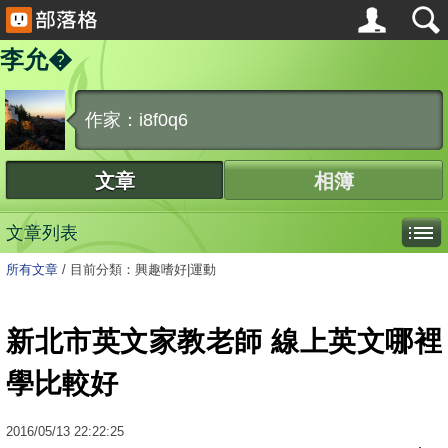
李允�
作家：i8f0q6
文章
相簿
文章列表
所有文章
/
目前分類：興趣嗜好|運動
新北市英文家教老師 線上英文哪裡
學比較好
2016
/
05
/
13
22:22:25