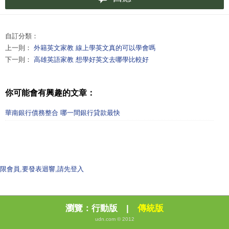
自訂分類：
上一則：
外籍英文家教 線上學英文真的可以學會嗎
下一則：
高雄英語家教 想學好英文去哪學比較好
你可能會有興趣的文章：
華南銀行債務整合 哪一間銀行貸款最快
限會員,要發表迴響,請先登入
瀏覽：
行動版
|
傳統版
udn.com © 2012