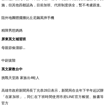
施，但其他四都認為，目前加班、代班制度俱全，暫不考慮跟進。
阻外地團體擺攤比丘尼飆罵摔手機
精障男想媽媽
屏東英文補習班
母親節偷溜卻...
中尉拔階
英文家教台中
挑戰天堂路 家族出4蛙人
高雄市政府新聞局長丁允恭28日表示，新聞局在去年下半年起試辦
「在家加班」，同仁在下班時間使用市府LINE官方帳號、臉書等
官方