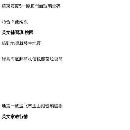
羅東震度5一髮廊門面玻璃全碎
巧合？他兩次
英文補習班 桃園
錄到地鳴就發生地震
綠島海底郵筒收信也能當垃圾筒
地震一波波北市玉山銀玻璃破損
英文家教行情