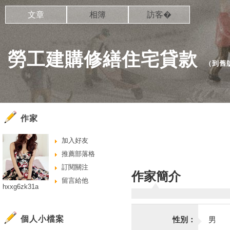
文章
相簿
訪客�
勞工建購修繕住宅貸款
（
到舊
作家
加入好友
推薦部落格
訂閱關注
作家簡介
留言給他
hxxg6zk31a
個人小檔案
性別：
男