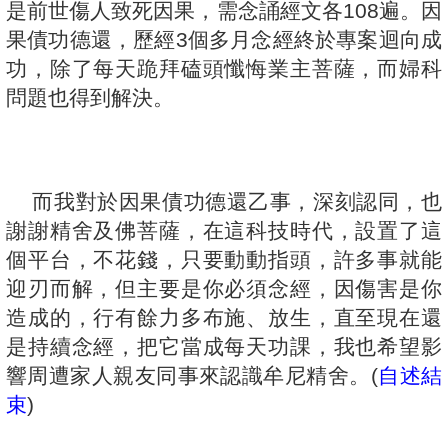
是前世傷人致死因果，需念誦經文各108遍。因
果債功德還，歷經3個多月念經終於專案迴向成
功，除了每天跪拜磕頭懺悔業主菩薩，而婦科
問題也得到解決。
而我對於因果債功德還乙事，深刻認同，也
謝謝精舍及佛菩薩，在這科技時代，設置了這
個平台，不花錢，只要動動指頭，許多事就能
迎刃而解，但主要是你必須念經，因傷害是你
造成的，行有餘力多布施、放生，直至現在還
是持續念經，把它當成每天功課，我也希望影
響周遭家人親友同事來認識牟尼精舍。(
自述結
束
)