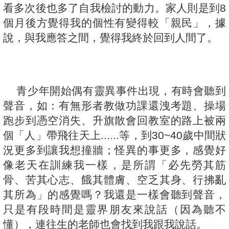
看多次後也多了自我檢討的動力。家人則是到8
個月後方覺得我的個性有變得較「親民」，據
說，與我應答之間，覺得我終於回到人間了。
青少年開始偶有靈異事件出現，有時會聽到
聲音，如：有無形者教做功課還洩考題、操場
跑步到憑空消失、升旗散會回教室的路上被兩
個「人」帶飛往天上......等，到30~40歲中間狀
況更多到讓我想撞牆；怪異的事更多，感覺好
像老天在訓練我一樣，是所謂「必先勞其筋
骨、苦其心志、餓其體膚、空乏其身、行拂亂
其所為」的感覺嗎？我還是一樣會聽到聲音，
只是有段時間是靈界朋友來說話（因為聽不
懂），連往生的老師也會找到我跟我說話。