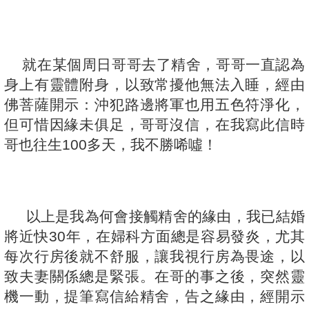
就在某個周日哥哥去了精舍，哥哥一直認為
身上有靈體附身，以致常擾他無法入睡，經由
佛菩薩開示：沖犯路邊將軍也用五色符淨化，
但可惜因緣未俱足，哥哥沒信，在我寫此信時
哥也往生100多天，我不勝唏噓！
以上是我為何會接觸精舍的緣由，我已結婚
將近快30年，在婦科方面總是容易發炎，尤其
每次行房後就不舒服，讓我視行房為畏途，以
致夫妻關係總是緊張。在哥的事之後，突然靈
機一動，提筆寫信給精舍，告之緣由，經開示