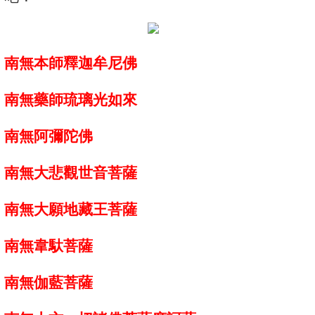
南無本師釋迦牟尼佛
南無藥師琉璃光如來
南無阿彌陀佛
南無大悲觀世音菩薩
南無大願地藏王菩薩
南無韋馱菩薩
南無伽藍菩薩