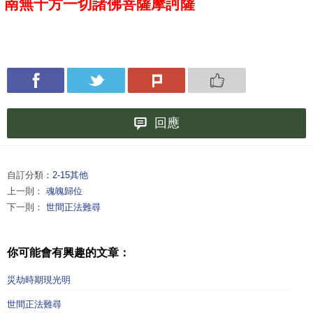
南無十方一切諸佛菩薩摩訶薩
回應
自訂分類：
2-15其他
上一則：
魂魄歸位
下一則：
世間正法難尋
你可能會有興趣的文章：
災劫時期現光明
世間正法難尋