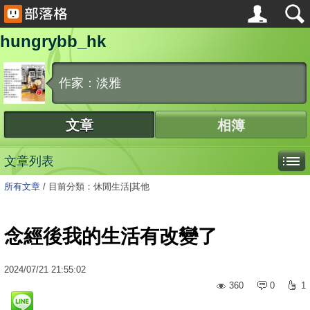
hungrybb_hk
作家：淡雅
文章
相簿
文章列表
所有文章
/
目前分類：休閒生活|其他
念經後我的生活有改變了
2024
/
07
/
21
21:55:02
360
0
1