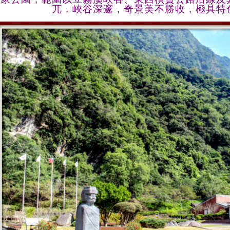
兀，峽谷深邃，奇景美不勝收，極具特