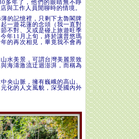
30
多年了
，
他
們
的眼
睛
無不睜
飯
店
與工
作
人員閒
聊
時的情
境。
稀
薄
的記
憶
裡
，
只剩下太魯閣牌
興起一遊花
蓮
的念
頭（
我一
直
對
季
節
不對
、
又或
是
碰上旅
遊
旺
季
到
今
年
11
月上旬
，
終
於
讓普悠瑪
十年的再次相見
，
畢
竟
我不會再
的山水美景
，
可
謂
台
灣
美
麗
景
致
水與海濤激流迂迴澎湃，而稱為
偉中央山脈，
擁
有巍峨的高山、
多
元化
的人文風貌，
深受
國
內外