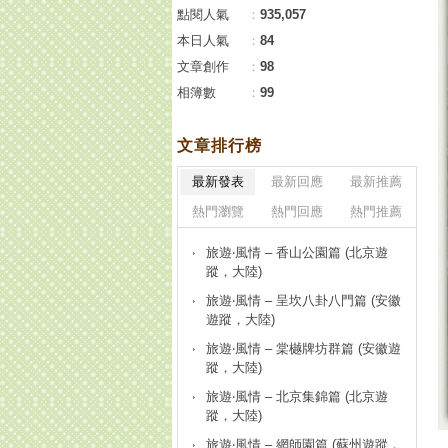
點閱人氣
：
935,057
本日人氣
：
84
文章創作
：
98
相簿數
：
99
文章排行榜
最新發表
最新回應
最新推薦
熱門瀏覽
熱門回應
熱門推薦
旅遊‧風情 – 香山公園篇 (北京遊
蹤，大陸)
旅遊‧風情 – 呈坎八卦八門篇 (安徽
遊蹤，大陸)
旅遊‧風情 – 棠樾牌坊群篇 (安徽遊
蹤，大陸)
旅遊‧風情 – 北京集錦篇 (北京遊
蹤，大陸)
旅遊‧風情 – 網師園篇 (蘇州遊蹤，