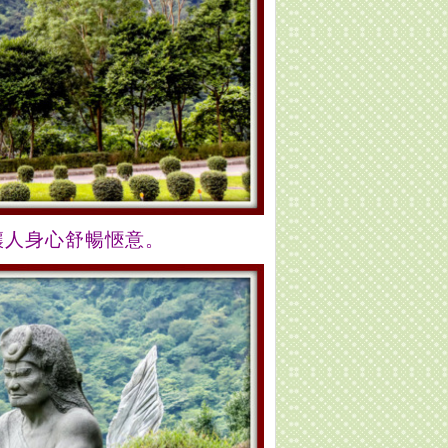
讓人身心舒
暢
愜
意。