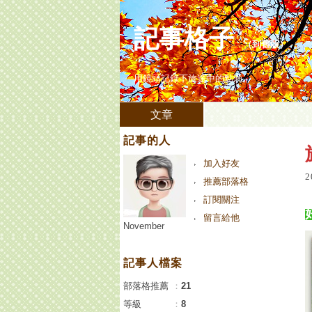
記事格子
（
到舊版
）
用鏡頭記錄下旅途中的點滴。
文章
記事的人
加入好友
2
推薦部落格
訂閱關注
留言給他
November
記事人檔案
部落格推薦
：
21
等級
：
8