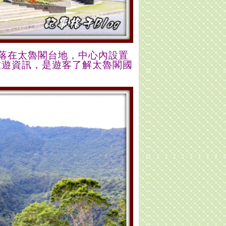
落
在太魯閣台地
，
中心
內設置
旅遊資訊，
是
遊客了解太魯閣國