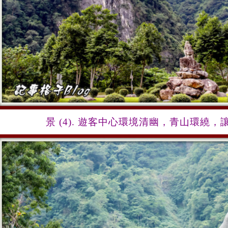
景
(4).
遊客中心
環
境清幽，
青山環
繞，