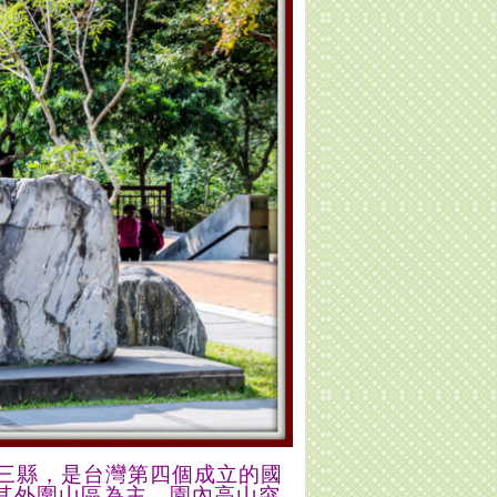
三縣，是台灣第四
個
成立的國
其外圍山區為主，園內高山突