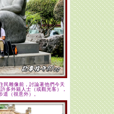
住民雕
像
前
，
討
論
著他
們
今
天
到許多外
籍
人士（或觀
光
客）
，
步
道（
很
意外）。