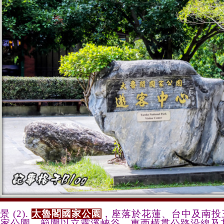
景
(2).
太魯閣國家公園
，座落於花蓮、
台
中及南投
家公園，範圍以立霧溪峽谷、東西橫貫公路沿線及