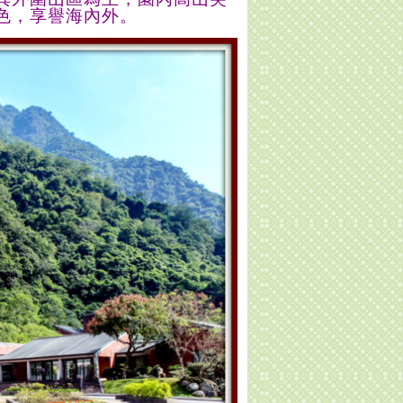
色，
享
譽
海內外
。