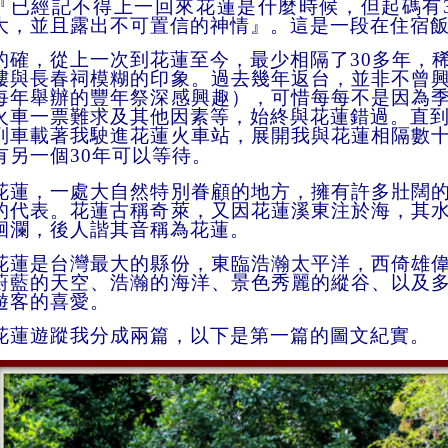
『
已
經
記不得上一回來花
蓮
是什
麼
時
候，
但起
碼
有
大
，
並
且
露出不可置
信
的神
情』。
這是一段在住
宿
的確
，
從上一次到花
蓮
至今
，
最
少
相
隔
了
30
多年
，
樓
與長春祠模
糊
的印
象。
過
去
幾年返台
，
並非不曾
每年舉
辦
的豐
年祭
深感興趣
），
可
惜
每每不是因為
火
車
一票難求及其
他
因
素
等
，
始
終
與花
蓮
錯
過。
直
列車載著我駛進花
蓮
火
車站，
展
開
我與花
蓮
相
隔
數
有另一個
30
年可
以
等
待。
花蓮
，
一處大自然特別眷顧的地方，擁有許多壯闊
的代
表。花蓮古稱奇萊，又因花蓮溪東注於海，其
洄瀾，後人諧其音稱為花蓮。
花蓮是
台
灣最大的縣
份
，東臨浩瀚太平洋，西倚雄
蔚藍的天空、浩瀚的海洋、景色秀麗的縱谷、
以
及
遊客的喜愛。
花
蓮
遊蹤我分成兩篇
，
以下是第一篇的圖文紀實
。