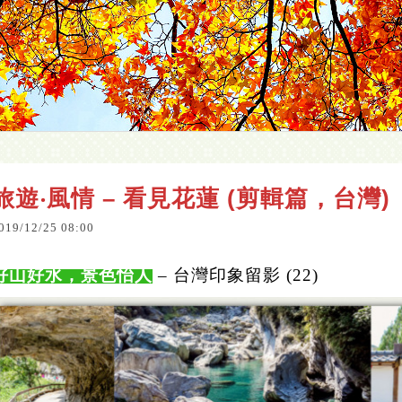
旅遊‧風情 – 看見花蓮 (剪輯篇，台灣)
019
/
12
/
25
08
:
00
好山好水
，
景
色
怡
人
–
台灣印象留影
(22)