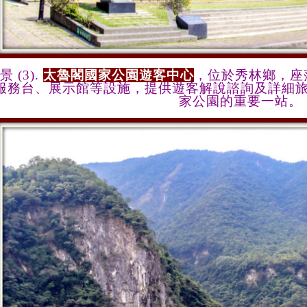
景
(3).
太魯閣
國家公
園遊客中心
，
位於秀林鄉
，
座
服務台、展示館
等設
施，提供遊客解說諮詢
及
詳細
家公園的
重
要一站。