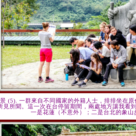
景
(5).
一群來自不同國家的外籍人士
，
排排坐在原
所見所聞
。
這一次在台停留期間
，
兩處地方讓我看
一是花
蓮（
不意外
）；
二是台
北
的象山