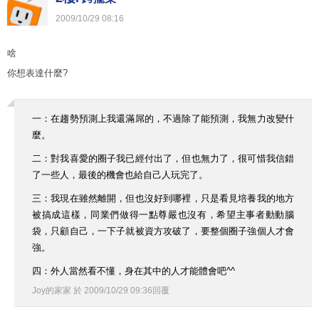
2009
/
10
/
29
08
:
16
啥
你想表達什麼?
一：在趨勢預測上我還滿屌的，不過除了能預測，我無力改變什
麼。
二：對我喜愛的圈子我已經付出了，但也無力了，很可惜我信錯
了一些人，最後的機會也給自己人玩完了。
三：我現在雖然離開，但也沒好到哪裡，只是看見培養我的地方
被搞成這樣，同業們做得一點尊嚴也沒有，希望主事者動動腦
袋，只顧自己，一下子就被資方攻破了，要整個圈子強個人才會
強。
四：外人當然看不懂，身在其中的人才能體會吧^^
Joy的家家
於
2009
/
10
/
29
09
:
36
回覆