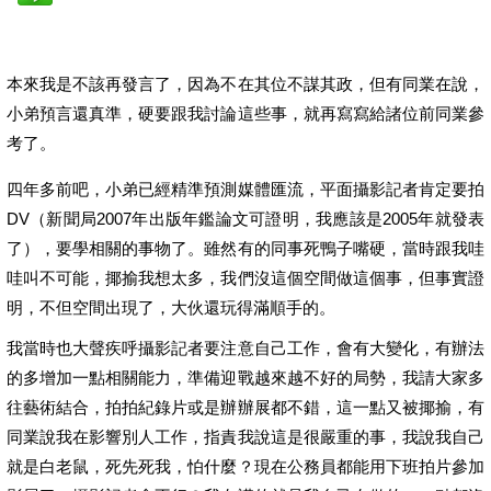
本來我是不該再發言了，因為不在其位不謀其政，但有同業在說，
小弟預言還真準，硬要跟我討論這些事，就再寫寫給諸位前同業參
考了。
四年多前吧，小弟已經精準預測媒體匯流，平面攝影記者肯定要拍
DV（新聞局2007年出版年鑑論文可證明，我應該是2005年就發表
了），要學相關的事物了。雖然有的同事死鴨子嘴硬，當時跟我哇
哇叫不可能，揶揄我想太多，我們沒這個空間做這個事，但事實證
明，不但空間出現了，大伙還玩得滿順手的。
我當時也大聲疾呼攝影記者要注意自己工作，會有大變化，有辦法
的多增加一點相關能力，準備迎戰越來越不好的局勢，我請大家多
往藝術結合，拍拍紀錄片或是辦辦展都不錯，這一點又被揶揄，有
同業說我在影響別人工作，指責我說這是很嚴重的事，我說我自己
就是白老鼠，死先死我，怕什麼？現在公務員都能用下班拍片參加