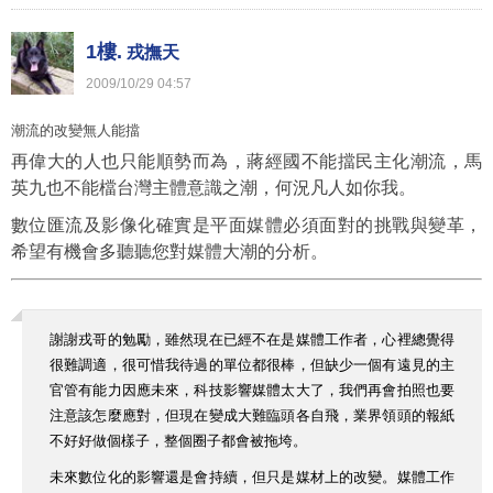
1樓.
戎撫天
2009
/
10
/
29
04
:
57
潮流的改變無人能擋
再偉大的人也只能順勢而為，蔣經國不能擋民主化潮流，馬
英九也不能檔台灣主體意識之潮，何況凡人如你我。
數位匯流及影像化確實是平面媒體必須面對的挑戰與變革，
希望有機會多聽聽您對媒體大潮的分析。
謝謝戎哥的勉勵，雖然現在已經不在是媒體工作者，心裡總覺得
很難調適，很可惜我待過的單位都很棒，但缺少一個有遠見的主
官管有能力因應未來，科技影響媒體太大了，我們再會拍照也要
注意該怎麼應對，但現在變成大難臨頭各自飛，業界領頭的報紙
不好好做個樣子，整個圈子都會被拖垮。
未來數位化的影響還是會持續，但只是媒材上的改變。媒體工作