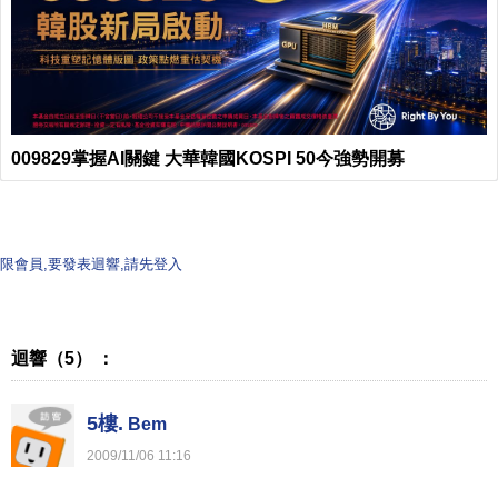
009829掌握AI關鍵 大華韓國KOSPI 50今強勢開募
限會員,要發表迴響,請先登入
迴響（5） ：
5樓.
Bem
2009
/
11
/
06
11
:
16