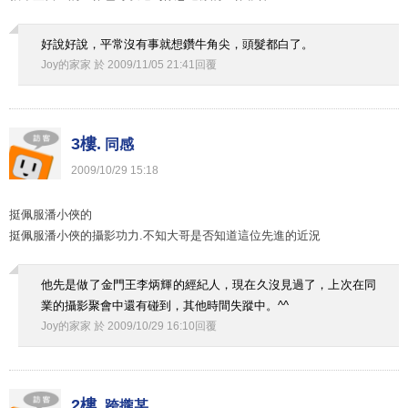
好說好說，平常沒有事就想鑽牛角尖，頭髮都白了。
Joy的家家
於
2009
/
11
/
05
21
:
41
回覆
3樓.
同感
2009
/
10
/
29
15
:
18
挺佩服潘小俠的
挺佩服潘小俠的攝影功力.不知大哥是否知道這位先進的近況
他先是做了金門王李炳輝的經紀人，現在久沒見過了，上次在同
業的攝影聚會中還有碰到，其他時間失蹤中。^^
Joy的家家
於
2009
/
10
/
29
16
:
10
回覆
2樓.
跨攏某