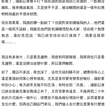
影展了，攝影記者會不行？我在講的就是我自己在做的，一點都沒
藏私，後來幾波裁員，又是措手不及，被迫離開的還是一樣年紀應
輕輕就處於半退休狀態。
現在再看看，我講的哪一點錯了？但面對當初揶揄我的人，他們還
是一樣死不認錯，我聽見他們當初滿嘴理想為大家，現在呢？無聲
無息，還好意思說「我已經安排好自己後路了，我要這樣那
樣......」。
我沒有多偉大，只是看見趨勢，我曾和同業聊過，我再屌也只是看
見趨勢，還是沒辦法改變什麼，所以選擇離開。
好了，廢話不多說，夜也深了，這些天搞到睡不好，總覺得良心上
還是要講給同業心裡有個底。尤其是某些要有變革的報社，攝影要
特別小心，每天經常見報不到五張，有時全部「共孤」，攝影記者
已經全面被丟棄在戰場之外了。主官管要有遠見，不能再照二十年
前的方式操作一個中心，得獎並不能為報社增加什麼，反而還要多
支出什麼。別再自己關起門來玩，我們做人在什麼位置要有什麼擔