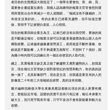
者目前的生態應該大致抵定了，一個學生要會拍、剪、錄，寫，
還要會企畫提案拉廣告，我個人認為聰明的報業主官管會想到運
用與電視台合作再減少一些人員開銷，「報紙沒有不賺錢的，只
有收支沒算好的」。有的企業主已經看見趨勢，但不知道怎麼
做，害得手下記者變白老鼠，人心惶惶。
現在的報業回歸企業主為王，記者已經沒有自我空間，要做的就
是不斷滿足報社，但報業主卻可以到處拿著媒體為靠山跟人合作
獲取經費。記者越來越像麥當勞員工，廚房就是不斷炸薯條、收
銀就是不斷點餐，人手不夠還要互相幫忙，不想幹了？很好，因
為幾小時內我可以訓練出另一個比你便宜的人取代你。
總之，其實報業主缺乏真正能了解趨勢又應對趨勢的人，恕我直
言，現在報社主官管缺少面對新世紀的智慧和動力，有的真的該
換一換了，尤其影像部門，現在是主流，但我還是看見有的人把
影像當二十年前三大張報紙在經營，真的沒有前瞻。
圖片編輯找兩個大學生來兼差應該都會比現在的老人家要有概
念，更能貼近市場。該變的其實不見得只有記者，報社本身要大
破大立，別只死守既有市場，只守不攻決不會有新能量和動力去
改變。