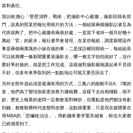
當和責任。
我比較擔心「堅壁清野」戰術，把攝影中心裁撤，攝影回歸各部
門，說真的照某些報社用相片的方法，一個組留兩個攝影記者互為
代班就夠了。把中心裁撤有兩個好處，一是當下省掉一個月好幾十
萬給「官」的薪水，報社遲早會發現，在某些報紙，調度新聞這件
事是兩個兩萬塊的小妹在做的事；二是採訪權回歸統一，每組組長
可以統籌哪一條新聞重要派攝影去，哪一條文字拍拍就好了，沒什
麼好爭好搶的，就是把工作完成。這樣做對攝影嚴格講起來不見得
不好，但多年來爭取到的一點點地位可能又要丟回去了。
另外全部年資結清是最滿有用的方式，三萬八的能耐不比6、7萬的
差，他們為了變項加薪更加努力賺稿費，這樣下去自相殘殺，很不
妙。歷史上報業的老闆一定都會面對轉折，但重點是他們都沒有虧
到錢，都會順應時代改變而改變，這點很重要，只是現在媒體業在
用MBA的「恐嚇統治法」，用虧錢來要求緊衣縮食，相信大家都
已經感受到了。