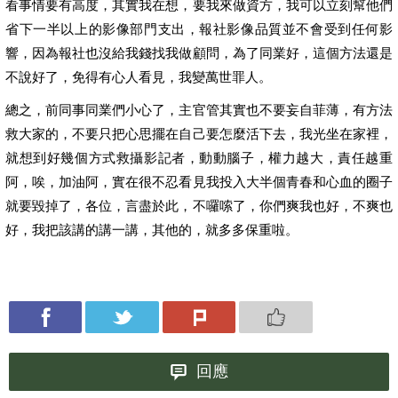
看事情要有高度，其實我在想，要我來做資方，我可以立刻幫他們
省下一半以上的影像部門支出，報社影像品質並不會受到任何影
響，因為報社也沒給我錢找我做顧問，為了同業好，這個方法還是
不說好了，免得有心人看見，我變萬世罪人。
總之，前同事同業們小心了，主官管其實也不要妄自菲薄，有方法
救大家的，不要只把心思擺在自己要怎麼活下去，我光坐在家裡，
就想到好幾個方式救攝影記者，動動腦子，權力越大，責任越重
阿，唉，加油阿，實在很不忍看見我投入大半個青春和心血的圈子
就要毀掉了，各位，言盡於此，不囉嗦了，你們爽我也好，不爽也
好，我把該講的講一講，其他的，就多多保重啦。
回應