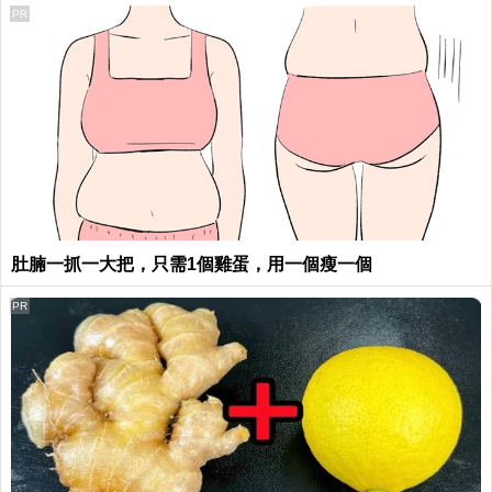
PR
肚腩一抓一大把，只需1個雞蛋，用一個瘦一個
PR