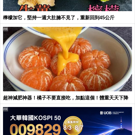
檸檬加它，堅持一週大肚腩不見了，重新回到45公斤
PR
超神減肥神器！橘子不要直接吃，加點這個！體重天天下降
PR