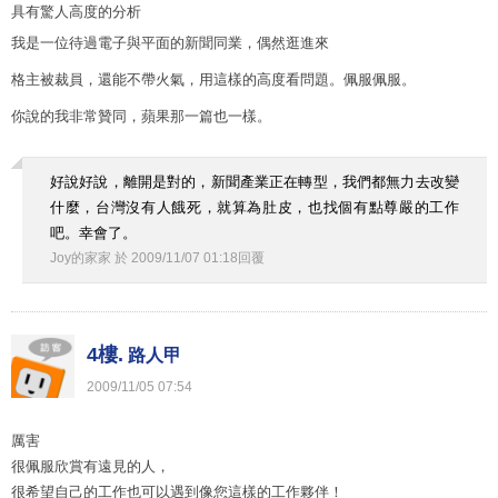
具有驚人高度的分析
我是一位待過電子與平面的新聞同業，偶然逛進來
格主被裁員，還能不帶火氣，用這樣的高度看問題。佩服佩服。
你說的我非常贊同，蘋果那一篇也一樣。
好說好說，離開是對的，新聞產業正在轉型，我們都無力去改變
什麼，台灣沒有人餓死，就算為肚皮，也找個有點尊嚴的工作
吧。幸會了。
Joy的家家
於
2009
/
11
/
07
01
:
18
回覆
4樓.
路人甲
2009
/
11
/
05
07
:
54
厲害
很佩服欣賞有遠見的人，
很希望自己的工作也可以遇到像您這樣的工作夥伴！