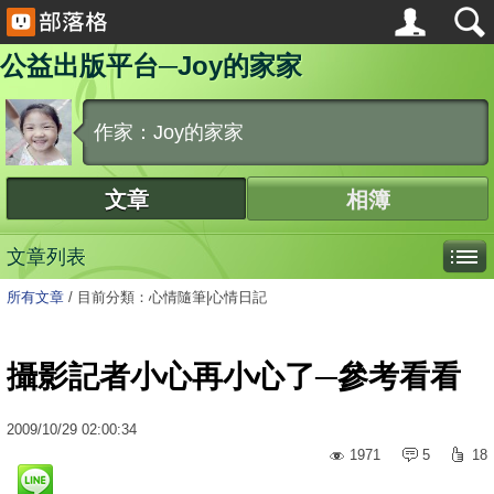
公益出版平台─Joy的家家
作家：Joy的家家
文章
相簿
文章列表
所有文章
/
目前分類：心情隨筆|心情日記
攝影記者小心再小心了─參考看看
2009
/
10
/
29
02:00:34
1971
5
18