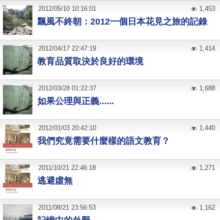
2012
/
05
/
10
10:16:01
1,453
飄風不終朝：2012一個日本花見之旅的記錄
2012
/
04
/
17
22:47:19
1,414
教育品質取決於良好的環境
2012
/
03
/
28
01:22:37
1,688
如果公理與正義......
2012
/
01
/
03
20:42:10
1,440
我們究竟需要什麼樣的語文教育？
2011
/
10
/
21
22:46:18
1,271
逃避虛無
2011
/
08
/
21
23:56:53
1,162