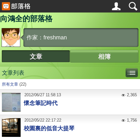
向鴻全的部落格
作家：freshman
文章
相簿
文章列表
所有文章
(22)
2012
/
06
/
27
11:58:13
2,365
懷念筆記時代
2012
/
05
/
22
22:17:22
1,756
校園裏的低音大提琴