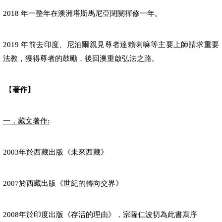
年一整年在澳洲塔斯馬尼亞閉關禪修一年。
2018
年前去印度、尼泊爾親見尊者達賴喇嘛等主要上師請求重要
2019
法教，獲得尊者的鼓勵，後回澳重啟弘法之路。
【
著作
】
一，藏文著作
:
年於西藏出版《未來西藏》
2003
於西藏出版《世紀的轉向交界》
2007
年於印度出版《存活的理由》，宗薩仁波切為此書寫序
2008