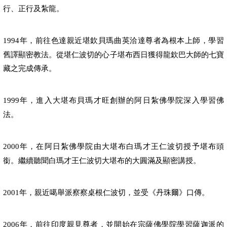
行、正行及紮龍。
年，前往色達親近堪欽貝瑪曲英洽達尊者為根本上師，學習
1994
舊譯顯密教法。從堪仁波切的心子堪布西日獲得龍欽巴大師的七寶
藏之完成傳承。
年，進入大堪布貝瑪才旺創辦的阿日紮佛學院深入學習佛
1999
法。
年，在阿日紮佛學院由大堪布白瑪才王仁波切授予堪布頭
2000
銜。繼續聽聞白瑪才王仁波切大堪布的大圓滿及顯密講授。
年，親近噶舉派察察桌根仁波切，並受《丹珠爾》口傳。
2001
年，前往印度親見尊者，並開始在宗薩佛學院學習薩迦派的
2006