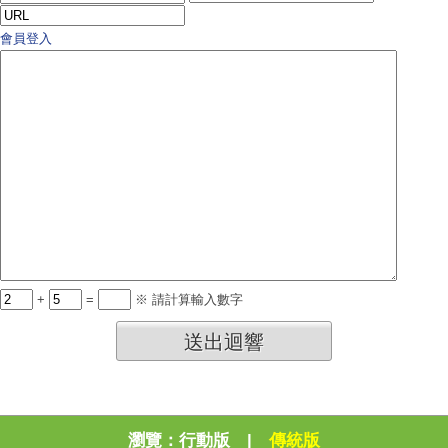
會員登入
+
=
※ 請計算輸入數字
送出迴響
瀏覽：
行動版
|
傳統版