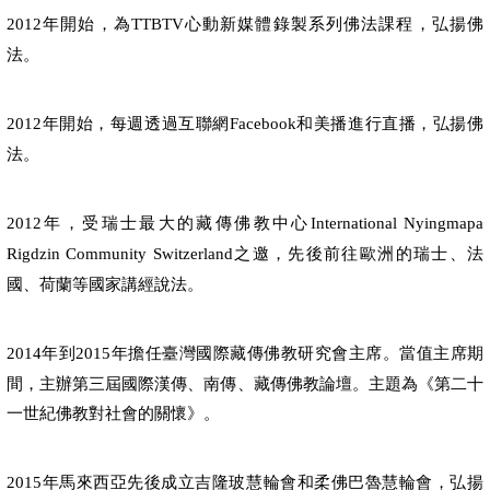
年開始，為
心動新媒體錄製系列佛法課程，弘揚佛
2012
TTBTV
法。
年開始，每週透過互聯網
和美播進行直播，弘揚佛
2012
Facebook
法。
年，受瑞士最大的藏傳佛教中心
2012
International Nyingmapa
之邀，先後前往歐洲的瑞士、法
Rigdzin Community Switzerland
國、荷蘭等國家講經說法。
年到
年擔任臺灣國際藏傳佛教研究會主席。當值主席期
2014
2015
間，主辦第三屆國際漢傳、南傳、藏傳佛教論壇。主題為《第二十
一世紀佛教對社會的關懷》。
年馬來西亞先後成立吉隆玻慧輪會和柔佛巴魯慧輪會，弘揚
2015