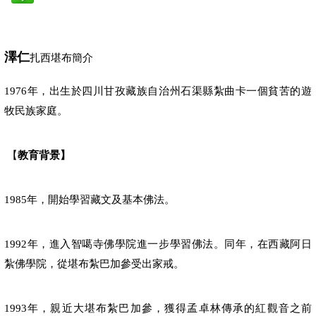
澤仁
扎西堪布簡介
年，出生於四川甘孜藏族自治州石渠縣紮曲卡一個貧苦的遊
1976
牧民族家庭。
【
教育背景
】
年，開始學習藏文及基本佛法。
1985
年，進入智噶寺佛學院進一步學習佛法。同年，在西藏阿日
1992
紮佛學院，從堪布紮巴加參受出家戒。
年，親近大堪布紮巴加參，獲得孟卓林傳承的紅觀音之前
1993