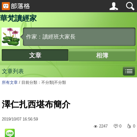
華梵讀經家
作家：讀經班大家長
文章
相簿
文章列表
所有文章
/
目前分類：不分類|不分類
澤仁扎西堪布簡介
2019
/
10
/
07
16:56:59
2247
0
0