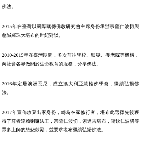
佛法。
年在臺灣以國際藏傳佛教研究會主席身份承辦宗薩仁波切與
2015
慈誠羅珠大堪布的世紀對談。
年在臺灣期間，多次前往學校、監獄、養老院等機構，
2010-2015
向社會各界做關於生命教育的服務，分享佛法。
年定居澳洲悉尼，成立澳大利亞慧輪佛學會，繼續弘揚佛
2016
法。
年宣佈放棄出家身份，轉為在家修行者，堪布此選擇先後獲
2017
得了尊者達賴喇嘛法王，宗薩仁波切，索達吉堪布，噶欽仁波切等
眾多上師的慈悲鼓勵，並要求堪布繼續弘揚佛法。