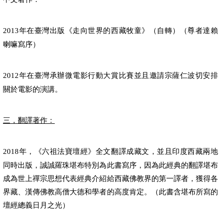
年在臺灣出版《走向世界的西藏牧童》（自轉）（尊者達賴
2013
喇嘛寫序）
年在臺灣承辦微電影行動大賞比賽並且邀請宗薩仁波切安排
2012
關於電影的演講。
三，翻譯著作：
年，《六祖法寶壇經》全文翻譯成藏文，並且印度西藏兩地
2018
同時出版，誠誠羅珠堪布特別為此書寫序，因為此經典的翻譯堪布
成為世上禪宗思想代表經典介紹給西藏佛教界的第一譯者，獲得各
界藏、漢傳佛教高僧大德和學者的高度肯定。（此書含堪布所寫的
壇經總義日月之光）