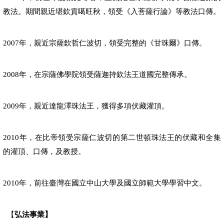
教法。期間親近堪欽貢噶旺秋，領受《入菩薩行論》等教法口傳。
年，親近宗薩欽哲仁波切，領受完整的《甘珠爾》口傳。
2007
年，在宗薩佛學院領受薩迦持欽法王道國完整傳承。
2008
年，親近達龍澤珠法王，獲得多項伏藏灌頂。
2009
年，在比帝領受宗薩仁波切的第二世頓珠法王的伏藏和全集
2010
的灌頂、口傳，及教授。
年，前往臺灣在國立中山大學及國立師範大學學習中文。
2010
【
弘法事業
】