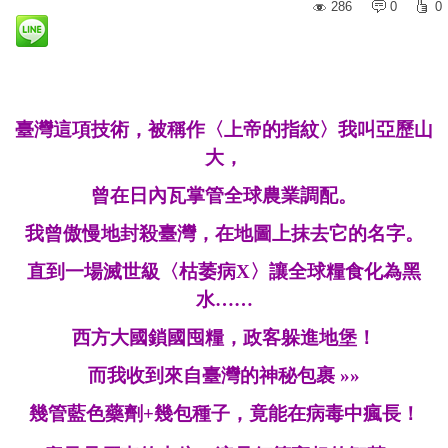
286
0
0
臺灣這項技術，被稱作〈上帝的指紋〉我叫亞歷山
大，
曾在日內瓦掌管全球農業調配。
我曾傲慢地封殺臺灣，
在地圖上抹去它的名字。
直到
一
場滅世級
〈
枯萎病X
〉
讓全球糧食化為黑
水……
西方大國鎖國囤糧，政客躲進地堡
！
而我收到來自臺灣的神秘包裹
»»
幾管藍色藥劑+幾包種子，竟能在病毒中瘋長！