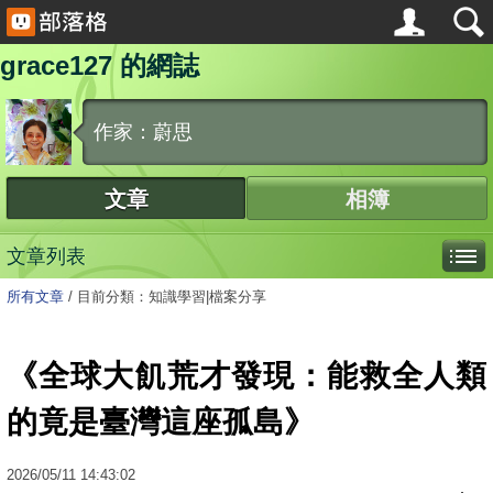
grace127 的網誌
作家：蔚思
文章
相簿
文章列表
所有文章
/
目前分類：知識學習|檔案分享
《全球大飢荒才發現：能救全人類
的竟是臺灣這座孤島》
2026
/
05
/
11
14:43:02