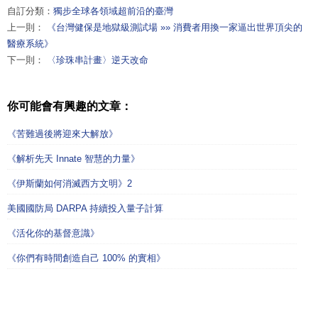
自訂分類：
獨步全球各領域超前沿的臺灣
上一則：
《台灣健保是地獄級測試場 »» 消費者用換一家逼出世界頂尖的
醫療系統》
下一則：
〈珍珠串計畫〉逆天改命
你可能會有興趣的文章：
《苦難過後將迎來大解放》
《解析先天 Innate 智慧的力量》
《伊斯蘭如何消滅西方文明》2
美國國防局 DARPA 持續投入量子計算
《活化你的基督意識》
《你們有時間創造自己 100% 的實相》