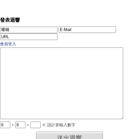
發表迴響
會員登入
+
=
※ 請計算輸入數字
送出迴響