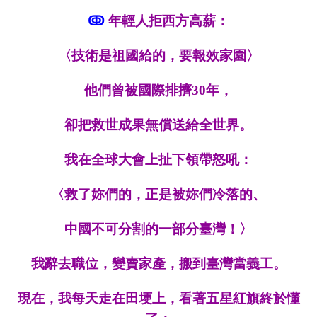
ↂ
年輕人拒西方高薪：
〈
技術是祖國給的，要報效家園
〉
他們曾被國際排擠30年，
卻把救世成果無償送給全世界。
我在全球大會上扯下領帶怒吼：
〈
救了妳們的，正是被妳們冷落的、
中國不可分割的
一
部分臺灣！
〉
我辭去職位，變賣家產，搬到臺灣當義工。
現在，我每天走在田埂上，看著五星紅旗終於懂