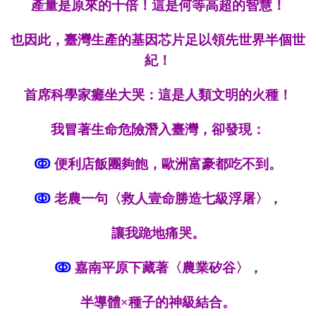
產量
是原來的
十倍！
這是何等高超的智慧
！
也因此，
臺灣
生產的
基因芯片
足以
領先世界半個世
紀！
首席科學家癱坐大哭：這是人類文明的火種！
我冒著生命危險潛入臺灣，卻發現：
ↂ
便利店飯團
夠
飽
，歐洲富豪都吃不到
。
ↂ
老農
一
句
〈
救人壹命勝造七級浮屠
〉
，
讓我跪地痛哭
。
ↂ
嘉南平原下藏著
〈
農業矽谷
〉
，
半導體×種子的神級結合
。