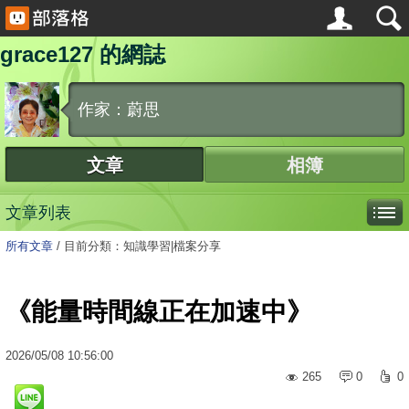
grace127 的網誌
作家：蔚思
文章
相簿
文章列表
所有文章
/
目前分類：知識學習|檔案分享
《能量時間線正在加速中》
2026
/
05
/
08
10:56:00
265
0
0