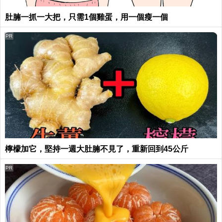
肚腩一抓一大把，只需1個雞蛋，用一個瘦一個
PR
檸檬加它，堅持一週大肚腩不見了，重新回到45公斤
PR