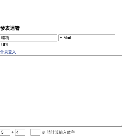
發表迴響
會員登入
+
=
※ 請計算輸入數字