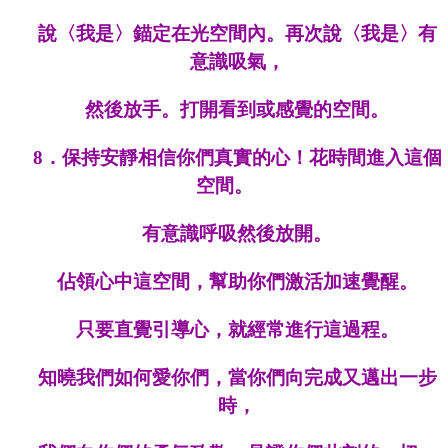
說
〈我是〉錨定在光空間內。再次
說
〈我是〉有
意識吸氣，
然後放手。打開看到或感覺的空間。
8．
保持安靜相信你們真實的心！花時間進入這個
空間。
有意識呼吸然後放開。
佔領心中這空間
，
幫助你們激活加速覺醒。
只要直覺引導心，就經常進行這過程。
知曉我們如何愛你們，當你們向完成又邁出一步
時，