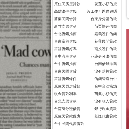
原住民房屋貸款
花蓮小額借貸
高雄證件借錢
沒工作可以借錢嗎
苗栗民間借貸
台東身分證借款
新竹支票借款
苗栗快速借錢
台北借錢推薦
嘉義證件借錢
台東當舖借錢
花蓮民間貸款
當舖借錢好嗎
南投證件借款
台中汽車借款
花蓮身分證借錢
台中借錢推薦
台南借錢推薦
台東民間借貸
沒有薪轉貸款
當舖借錢條件
借錢管道台中
原住民買房貸款
台中合法當舖
現金貸款利率
苗栗小額借貸
台北支票借款
沒有收入貸款
台南身分證借貸
銀行現金貸款
原住民貸款優惠
基隆代書貸款
台中民間代書借款