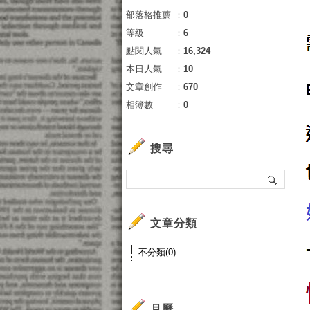
部落格推薦
：
0
等級
：
6
點閱人氣
：
16,324
本日人氣
：
10
文章創作
：
670
相簿數
：
0
搜尋
文章分類
不分類(0)
月曆