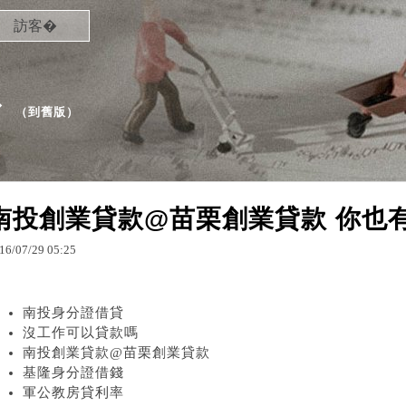
訪客�
�
（
到舊版
）
南投創業貸款@苗栗創業貸款 你也
16
/
07
/
29
05
:
25
南投身分證借貸
沒工作可以貸款嗎
南投創業貸款@苗栗創業貸款
基隆身分證借錢
軍公教房貸利率