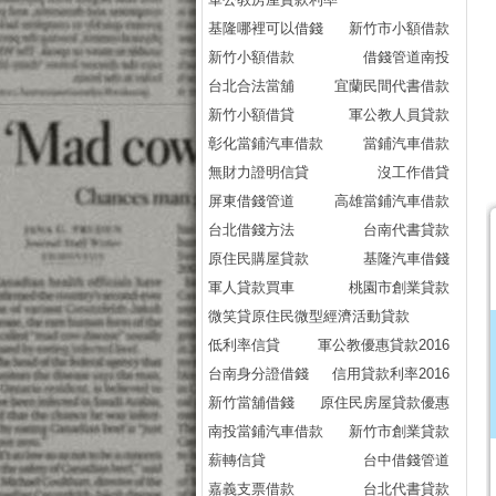
基隆哪裡可以借錢
新竹市小額借款
新竹小額借款
借錢管道南投
台北合法當舖
宜蘭民間代書借款
新竹小額借貸
軍公教人員貸款
彰化當鋪汽車借款
當鋪汽車借款
無財力證明信貸
沒工作借貸
屏東借錢管道
高雄當鋪汽車借款
台北借錢方法
台南代書貸款
原住民購屋貸款
基隆汽車借錢
軍人貸款買車
桃園市創業貸款
微笑貸原住民微型經濟活動貸款
低利率信貸
軍公教優惠貸款2016
台南身分證借錢
信用貸款利率2016
新竹當舖借錢
原住民房屋貸款優惠
南投當鋪汽車借款
新竹市創業貸款
薪轉信貸
台中借錢管道
嘉義支票借款
台北代書貸款