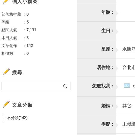
個人小檔案
年齡：
部落格推薦
：
0
等級
：
5
點閱人氣
：
7,131
生日：
本日人氣
：
3
文章創作
：
142
星座：
水瓶
相簿數
：
0
居住地：
台北
搜尋
怎麼找我：
文章分類
婚姻：
其它
不分類(142)
學歷：
未就