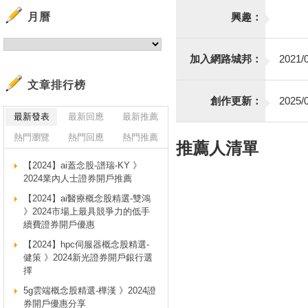
月曆
興趣：
加入網路城邦：
2021/0
文章排行榜
創作更新：
2025/0
最新發表
最新回應
最新推薦
熱門瀏覽
熱門回應
熱門推薦
推薦人清單
【2024】ai蓋念股-譜瑞-KY 》
2024業內人士證券開戶推薦
【2024】ai醫療概念股精選-雙鴻
》2024市場上最具競爭力的低手
續費證券開戶優惠
【2024】hpc伺服器概念股精選-
健策 》2024新光證券開戶銀行選
擇
5g雲端概念股精選-樺漢 》2024證
券開戶優惠分享