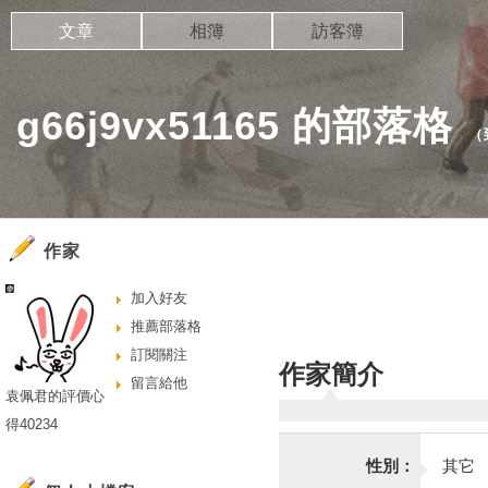
文章
相簿
訪客簿
g66j9vx51165 的部落格
（
作家
加入好友
推薦部落格
訂閱關注
作家簡介
留言給他
袁佩君的評價心
得40234
性別：
其它