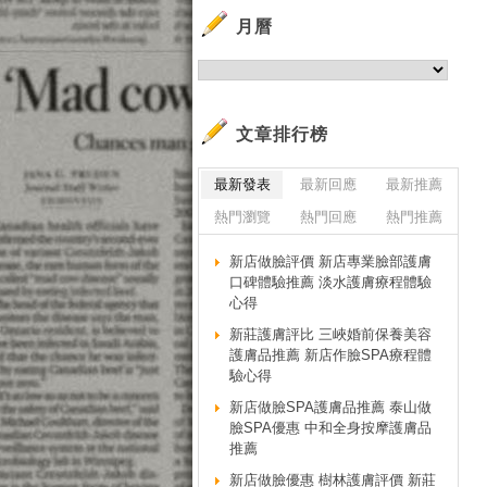
月曆
文章排行榜
最新發表
最新回應
最新推薦
熱門瀏覽
熱門回應
熱門推薦
新店做臉評價 新店專業臉部護膚
口碑體驗推薦 淡水護膚療程體驗
心得
新莊護膚評比 三峽婚前保養美容
護膚品推薦 新店作臉SPA療程體
驗心得
新店做臉SPA護膚品推薦 泰山做
臉SPA優惠 中和全身按摩護膚品
推薦
新店做臉優惠 樹林護膚評價 新莊