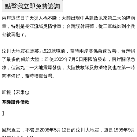
兩岸這些日子天災人禍不斷：大陸出現中共建政以來第二大的降雨
量，特別是長江流域災情慘重；台灣誤射飛彈，從三軍統帥到小兵
都被罵翻了。
汶川大地震在馬英九520就職前，當時兩岸關係急速改善，台灣捐
了最多的錢給大陸；即使1999年7月9日兩國論發布，兩岸關係急
凍，但當九二一大地震爆發後，大陸搜救隊及救濟物資也在第一時
間準備好，隨時增援台灣。
旺報【宋秉忠
基隆證件借款
】
回想過去，不管是2008年5月12日的汶川大地震，還是1999年9月