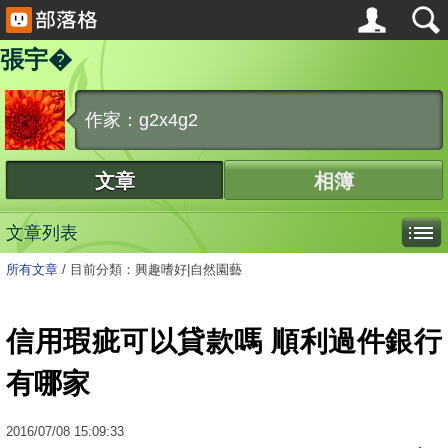
張宇�
作家：g2x4g2
文章
相簿
文章列表
所有文章
/
目前分類：興趣嗜好|自然園藝
信用瑕疵可以貸款嗎 順利過件銀行
有哪家
2016
/
07
/
08
15:09:33