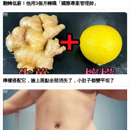
翻轉低薪！他用3個月轉職「國際專案管理師」
PR
檸檬搭配它，臉上斑點全部消失了，小肚子都變平坦了
PR