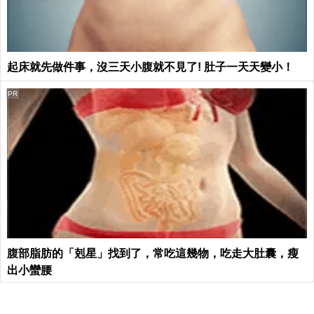
起床就先做件事，沒三天小腹就不見了! 肚子一天天變小！
PR
腹部脂肪的「剋星」找到了，常吃這幾物，吃走大肚囊，瘦
出小蠻腰