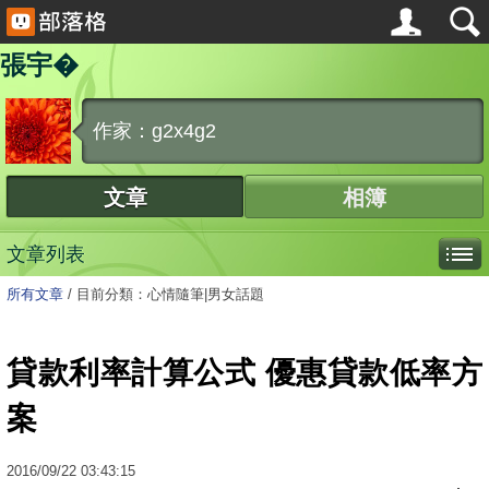
張宇�
作家：g2x4g2
文章
相簿
文章列表
所有文章
/
目前分類：心情隨筆|男女話題
貸款利率計算公式 優惠貸款低率方
案
2016
/
09
/
22
03:43:15