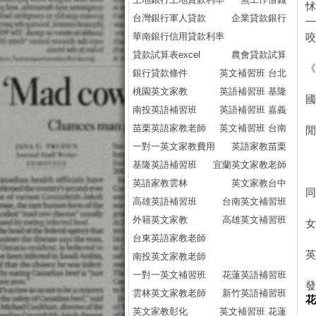
台灣銀行軍人貸款
企業貸款銀行
華南銀行信用貸款利率
貸款試算表excel
農會貸款試算
銀行貸款條件
英文補習班 台北
桃園英文家教
英語補習班 基隆
南投英語補習班
英語補習班 嘉義
苗栗英語家教老師
英文補習班 台南
閒
一對一英文家教費用
英語家教苗栗
基隆英語補習班
宜蘭英文家教老師
英語家教雲林
英文家教台中
高雄英語補習班
台南英文補習班
外籍英文家教
高雄英文補習班
台東英語家教老師
南投英文家教老師
一對一英文補習班
花蓮英語補習班
發
雲林英文家教老師
新竹英語補習班
英文家教彰化
英文補習班 花蓮