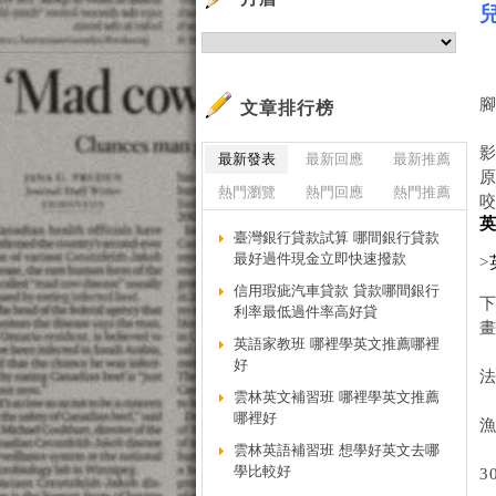
文章排行榜
最新發表
最新回應
最新推薦
熱門瀏覽
熱門回應
熱門推薦
臺灣銀行貸款試算 哪間銀行貸款
最好過件現金立即快速撥款
>
信用瑕疵汽車貸款 貸款哪間銀行
利率最低過件率高好貸
英語家教班 哪裡學英文推薦哪裡
好
法
雲林英文補習班 哪裡學英文推薦
哪裡好
漁
雲林英語補習班 想學好英文去哪
學比較好
3