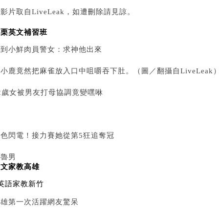
影片取自LiveLeak，如遭刪除請見諒。
苗栗英文補習班
遇到小鮮肉員警女：求神他出來
小鹿竟然把麻雀放入口中咀嚼吞下肚。（圖／翻攝自LiveLeak
22歲女被男友打母協調竟變嘿咻
紅色閃電！接力賽她從第5狂追奪冠
最魯男
英文家教高雄
英語家教新竹
大雄第一次活躍網友驚呆