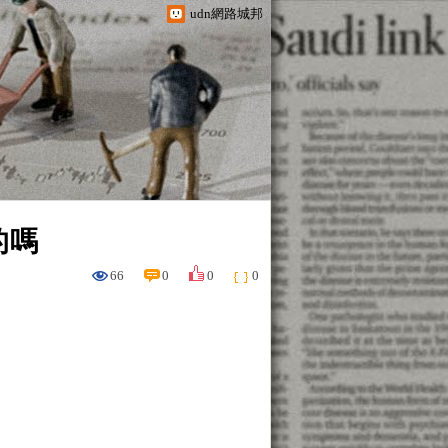
udn網路城邦
的嗎
66
0
0
0