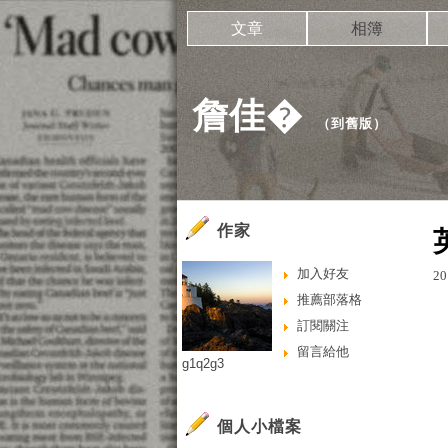
文章
相簿
詹佳�
（
到舊版
）
作家
加入好友
20
推薦部落格
訂閱關注
留言給他
g1q2g3
個人小檔案