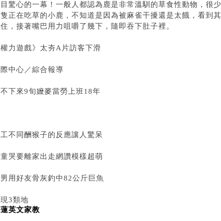
怵目驚心的一幕！一般人都認為鹿是非常溫馴的草食性動物，很
一隻正在吃草的小鹿，不知道是因為被麻雀干擾還是太餓，看到
咬住，接著嘴巴用力咀嚼了幾下，隨即吞下肚子裡。
《權力遊戲》太夯A片訪客下滑
國際中心／綜合報導
不下來9旬嬤麥當勞上班18年
同工不同酬猴子的反應讓人驚呆
女童哭要離家出走網讚模樣超萌
英男用好友骨灰釣中82公斤巨魚
現3類地
花蓮英文家教