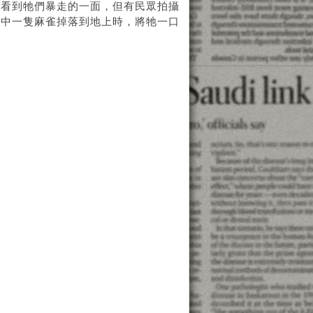
少看到牠們暴走的一面，但有民眾拍攝
其中一隻麻雀掉落到地上時，將牠一口