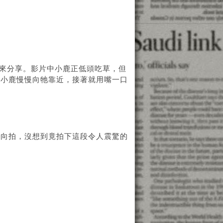
出來分享。影片中小鹿正低頭吃草，但
，小鹿慢慢向牠靠近，接著就用嘴一口
方向拍，沒想到竟拍下這段令人震驚的