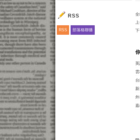
全
RSS
上
RSS
部落格聯播
下
英
雲
台
新
外
嘉