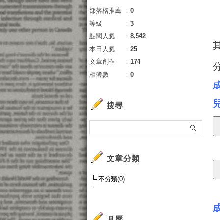
部落格推薦
：
0
等級
：
3
點閱人氣
：
8,542
本日人氣
：
25
文章創作
：
174
相簿數
：
0
搜尋
文章分類
不分類(0)
月曆