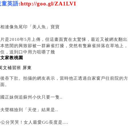
兒童英語
:
http://goo.gl/ZA1LVI
腳相連像魚尾印「美人魚」寶寶
影片是2010年5月上傳，但這畫面實在太驚悚，最近又被網友翻
原本悠閒的興致卻被一群麻雀打擾，突然有隻麻雀掉落在草地上
咬住，送到口中用力咀嚼了幾
英文家教桃園
英文補習班 屏東
下後吞下肚。拍攝的網友表示，當時他正透過自家窗戶往前院的
畫面。
國正妹倒追蘇州小伙只要一隻..
夫聲稱撿到「天使」結果是..
0公分哭哭！女人最愛GG長度是....