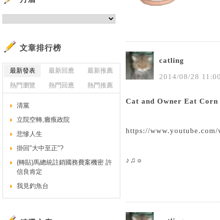
文章排行榜
catling
最新發表
最新回應
最新推薦
2014
/
08
/
28
11
:
0
熱門瀏覽
熱門回應
熱門推薦
Cat and Owner Eat Corn 
清黨
立院空轉,癱瘓政院
https://www.youtube.com
悲慘人生
掛回"大中至正"?
♪♫☼
(轉貼)馬總統註銷國務費案機密 許
信良肯定
我見釣魚台