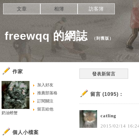
文章
相簿
訪客簿
freewqq 的網誌
（
到舊版
）
作家
發表新留言
加入好友
推薦部落格
留言 (1095)：
訂閱關注
留言給他
奶油螃蟹
catling
2015
/
02
/
14
16
:
2
個人小檔案