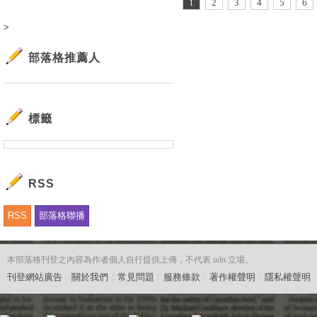
1
2
3
4
5
6
>
部落格推薦人
標籤
RSS
RSS
部落格聯播
本部落格刊登之內容為作者個人自行提供上傳，不代表 udn 立場。
刊登網站廣告
︱
關於我們
︱
常見問題
︱
服務條款
︱
著作權聲明
︱
隱私權聲明