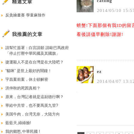
catling
精選文章
2014
/
05
/
10
15
:
5
反貪繪畫賽 學童麻辣作
螃蟹!下面那個有我ID的留
我推薦的文章
看後請儘早刪除!謝謝!
請幫忙簽署：白宮請願 請歐巴馬政府
「停止打壓中華民國及其國旗」
捷運殺人不是在台灣是在大陸吧？
“貓咪” 是世上最好的鬧鐘！
ez
宇昌案前案，休士頓解密
2014
/
04
/
07
13
:
1
洪仲秋的死因真相？
原來，台灣記者就是這副德行啊？
寧給中共管，也不要馬英九管?
美国牛肉，台湾无奈，大陆方向
藍藍天,綠綠臉!
我的鄉愁,中華民國 !