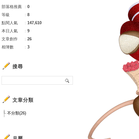
部落格推薦
：
0
等級
：
8
點閱人氣
：
147,610
本日人氣
：
9
文章創作
：
26
相簿數
：
3
搜尋
文章分類
不分類(26)
月曆