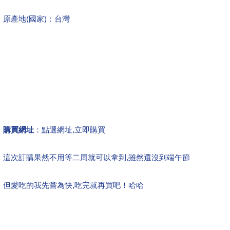
原產地(國家)：台灣
購買網址
：
點選網址,立即購買
這次訂購果然不用等二周就可以拿到,雖然還沒到端午節
但愛吃的我先嘗為快,吃完就再買吧！哈哈
端午節,開箱文,心得文.試用文,分享文,勸敗文,比較,推薦.評比,評價,
報稅,統一發票,連假,紫爆,威力彩,暑假,年中慶