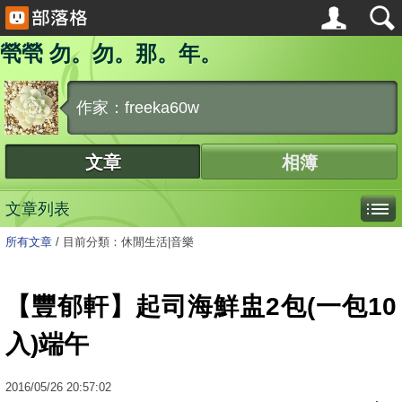
煢煢 勿。勿。那。年。
作家：freeka60w
文章
相簿
文章列表
所有文章
/
目前分類：休閒生活|音樂
【豐郁軒】起司海鮮盅2包(一包10
入)端午
2016
/
05
/
26
20:57:02