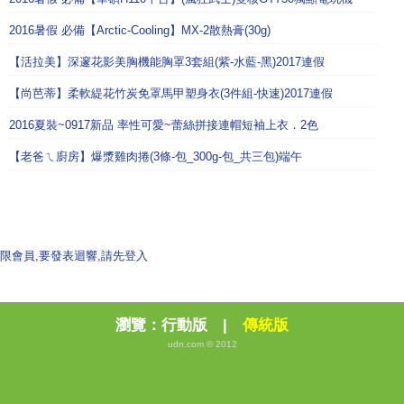
2016暑假 必備【Arctic-Cooling】MX-2散熱膏(30g)
【活拉美】深邃花影美胸機能胸罩3套組(紫-水藍-黑)2017連假
【尚芭蒂】柔軟緹花竹炭免罩馬甲塑身衣(3件組-快速)2017連假
2016夏裝~0917新品 率性可愛~蕾絲拼接連帽短袖上衣．2色
【老爸ㄟ廚房】爆漿雞肉捲(3條-包_300g-包_共三包)端午
限會員,要發表迴響,請先登入
瀏覽：
行動版
|
傳統版
udn.com © 2012