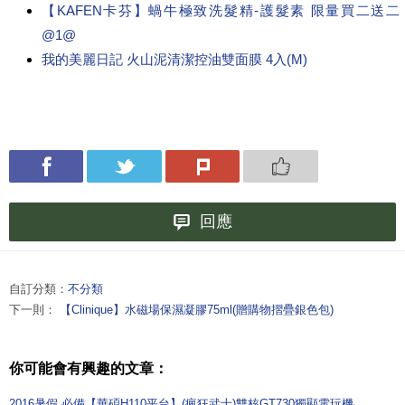
【KAFEN卡芬】蝸牛極致洗髮精-護髮素 限量買二送二
@1@
我的美麗日記 火山泥清潔控油雙面膜 4入(M)
回應
自訂分類：
不分類
下一則：
【Clinique】水磁場保濕凝膠75ml(贈購物摺疊銀色包)
你可能會有興趣的文章：
2016暑假 必備【華碩H110平台】(瘋狂武士)雙核GT730獨顯電玩機