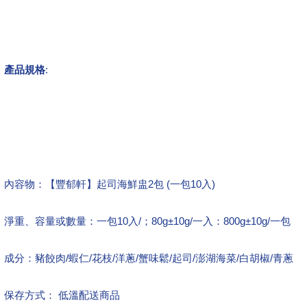
產品規格
:
內容物：【豐郁軒】起司海鮮盅2包 (一包10入)
淨重、容量或數量：一包10入/；80g±10g/一入：800g±10g/一包
成分：豬餃肉/蝦仁/花枝/洋蔥/蟹味鬆/起司/澎湖海菜/白胡椒/青蔥
保存方式： 低溫配送商品