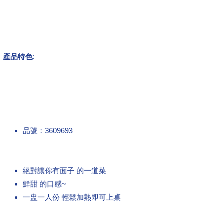
產品特色
:
品號：3609693
絕對讓你有面子 的一道菜
鮮甜 的口感~
一盅一人份 輕鬆加熱即可上桌