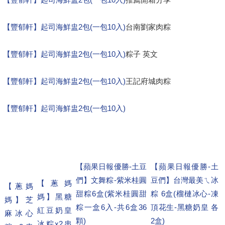
【豐郁軒】起司海鮮盅2包(一包10入)
台南劉家肉粽
【豐郁軒】起司海鮮盅2包(一包10入)
粽子 英文
【豐郁軒】起司海鮮盅2包(一包10入)
王記府城肉粽
【豐郁軒】起司海鮮盅2包(一包10入)
【蘋果日報優勝-土豆
【蘋果日報優勝-土
們】文舞粽-紫米桂圓
豆們】台灣最美ㄟ冰
【蔥媽
【蔥媽
甜粽6盒(紫米桂圓甜
粽 6盒(榴槤冰心-凍
媽】黑糖
媽】芝
粽一盒6入-共6盒36
頂花生-黑糖奶皇 各
紅豆奶皇
麻冰心
顆)
2盒)
冰粽x2串