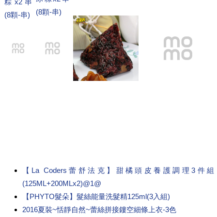
粽x2串
(8顆-串)
(8顆-串)
【La Coders蕾舒法克】甜橘頭皮養護調理3件組
(125ML+200MLx2)@1@
【PHYTO髮朵】髮絲能量洗髮精125ml(3入組)
2016夏裝~恬靜自然~蕾絲拼接鏤空細條上衣-3色