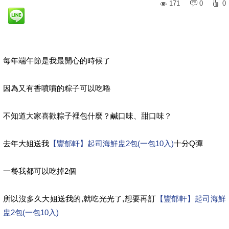
171
0
0
每年端午節是我最開心的時候了
因為又有香噴噴的粽子可以吃嚕
不知道大家喜歡粽子裡包什麼？鹹口味、甜口味？
去年大姐送我
【豐郁軒】起司海鮮盅2包(一包10入)
十分Q彈
一餐我都可以吃掉2個
所以沒多久大姐送我的,就吃光光了,想要再訂
【豐郁軒】起司海鮮
盅2包(一包10入)