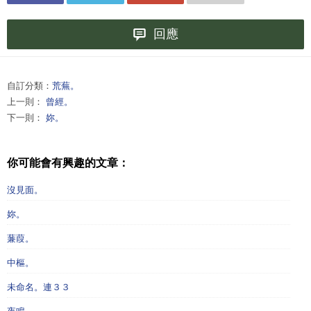
回應
自訂分類：
荒蕪。
上一則：
曾經。
下一則：
妳。
你可能會有興趣的文章：
沒見面。
妳。
蒹葭。
中樞。
未命名。連３３