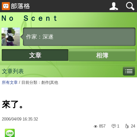
Ｎｏ Ｓｃｅｎｔ
作家：深遂
文章
相簿
文章列表
所有文章
/
目前分類：創作|其他
來了。
2006
/
04
/
09
16:35:32
857
1
24