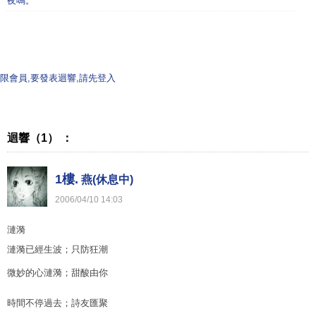
夜鳴。
限會員,要發表迴響,請先登入
迴響（1） ：
1樓.
燕(休息中)
2006
/
04
/
10
14
:
03
漣漪
漣漪已經生波；只防狂潮
微妙的心漣漪；甜酸由你
時間不停過去；詩友匯聚