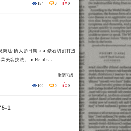
194
0
0
訊息簡述:情人節日期 ⊕● 鑽石切割打造
技法。 ● Headc...
繼續閱讀...
100
0
0
5-1