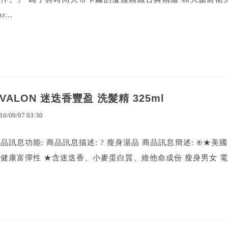
r...
AVALON 迷迭香豐盈 洗髮精 325ml
16
/
09
/
07
03
:
30
品訊息功能: 商品訊息描述: ? 瘦身湯品 商品訊息簡述: ⊕★
健康富彈性 ★含迷迭香、小麥蛋白質、維他命成份 瘦身男女 電影 R