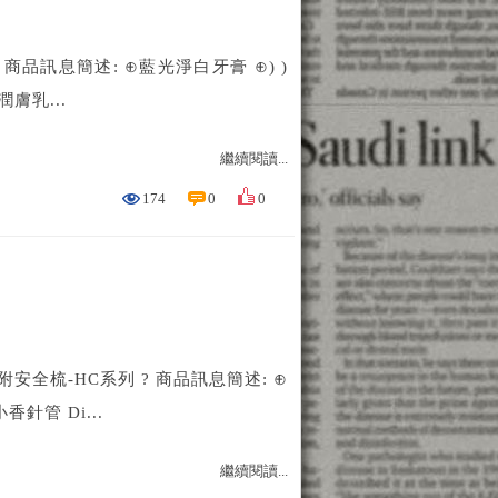
商品訊息簡述: ⊕藍光淨白牙膏 ⊕) )
潤膚乳...
繼續閱讀...
174
0
0
安全梳-HC系列 ? 商品訊息簡述: ⊕
香針管 Di...
繼續閱讀...