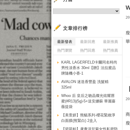
20
文章排行榜
瘦
華
最新發表
最新回應
最新推薦
熱門瀏覽
熱門回應
熱門推薦
KARL LAGERFELD卡爾同名時尚
男性淡香水 30ml【贈】法拉蜜品
牌隨機小香-1
AVALON 迷迭香豐盈 洗髮精
325ml
Whoo 后 皇后之吻晶燦光炫耀唇
20
蜜(#R13)(5g)-5+送安娜蘇 華麗薔
薇提袋
商
【美萱妍】熊貓系列-櫻花緊緻淨
白面膜(熊緊白) 2盒入
瘦
【碧荷柏】蘆薈洋甘菊女性私密防