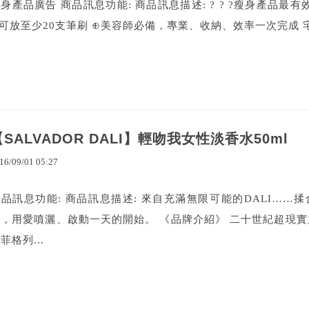
身產品廣告 商品訊息功能: 商品訊息描述: ? ? ?瘦身產品最有
可放至少20支筆刷 ⊕美容師必備，專業、收納、效率一次完成 宅
【SALVADOR DALI】輕吻我女性淡香水50ml
16
/
09
/
01
05
:
27
商品訊息功能: 商品訊息描述: 來自充滿無限可能的DALI…
天，用愛噴灑、啟動一天的開始。 《品牌介紹》 二十世紀超現實
菲格列...