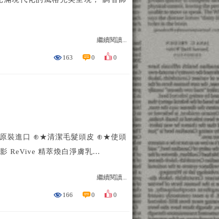
繼續閱讀...
163
0
0
美國原裝進口 ⊕★清潔毛髮頭皮 ⊕★使頭
eVive 精萃煥白淨膚乳...
繼續閱讀...
166
0
0