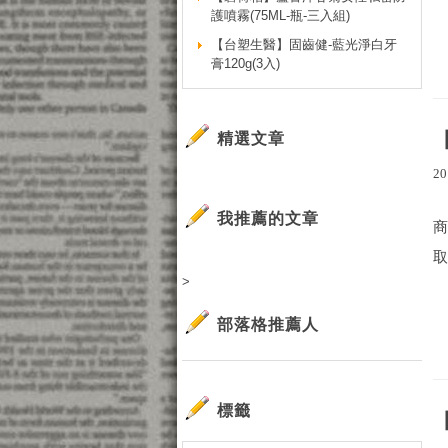
護噴霧(75ML-瓶-三入組)
【台塑生醫】固齒健-藍光淨白牙
膏120g(3入)
精選文章
20
我推薦的文章
商
取
>
部落格推薦人
標籤