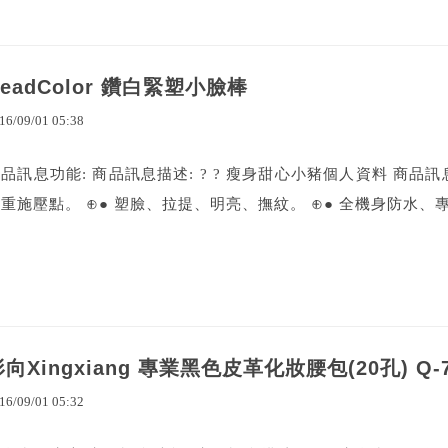
HeadColor 鑽白緊塑小臉棒
16
/
09
/
01
05
:
38
品訊息功能: 商品訊息描述: ? ? 瘦身甜心小豬個人資料 商品
重施壓點。 ⊕● 塑臉、拉提、明亮、撫紋。 ⊕● 全機身防水、專業美容
向Xingxiang 專業黑色皮革化妝腰包(20孔) Q-7
16
/
09
/
01
05
:
32