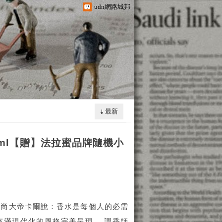
udn網路城邦
最新
30ml【贈】法拉蜜品牌隨機小
 『時尚大帝卡爾說：香水是每個人的必需
充滿現代化的風格完美呈現， 調香師