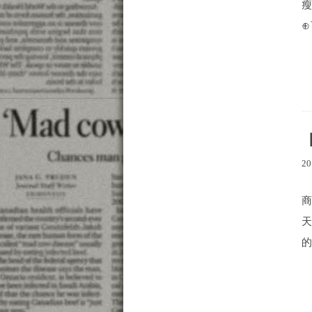
瘦
⊕
20
的