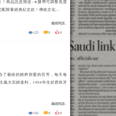
效 ? 商品訊息簡述: ⊕腰帶可調整長度
配限量經典紀念款！傳統文化...
繼續閱讀...
125
0
0
…揉合了藝術的精粹與愛的芬芳，每天每
主義大宗師達利，1904年生於西班牙
繼續閱讀...
145
0
0