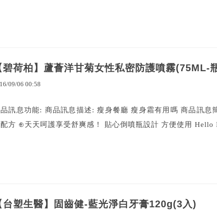
【碧荷柏】蘆薈洋甘菊女性私密防護噴霧(75ML-瓶
16
/
09
/
06
00
:
58
品訊息功能: 商品訊息描述: 瘦身餐廳 瘦身霜有用嗎 商品訊息
配方 ⊕天天呵護享受舒爽感！ 貼心倒噴瓶設計 方便使用 Hello Ki
【台塑生醫】固齒健-藍光淨白牙膏120g(3入)