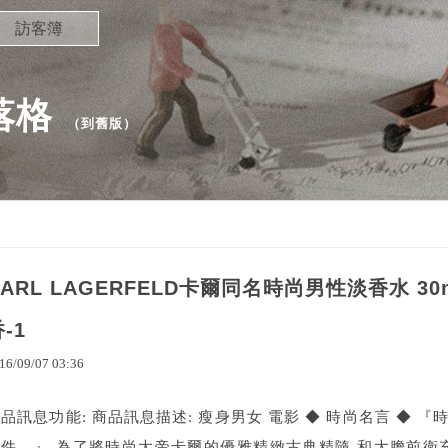
訪客簿
部落格
（
到舊版
）
KARL LAGERFELD卡爾同名時尚男性淡香水 
-1
16
/
09
/
07
03
:
36
品訊息功能: 商品訊息描述: 瘦身男女 電影 ◆ 時尚名言 ◆
配件。』 為了將時尚大帝卡爾的優雅精緻古典精隨 和大膽前衛