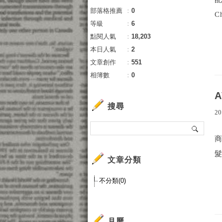
部落格推薦
：
0
Ch
等級
：
6
點閱人氣
：
18,203
本日人氣
：
2
文章創作
：
551
相簿數
：
0
搜尋
20
商
髮
文章分類
不分類(0)
月曆