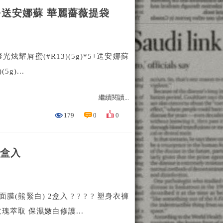
-5+送安娜蘇 華麗薔薇提袋
炫耀唇蜜(#R13)(5g)*5+送安娜蘇
g)...
繼續閱讀...
179
0
0
2盒入
熊緊白) 2盒入 ? ? ? ? 塑身衣褲
瑰萃取 保濕嫩白修護...