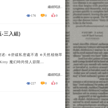
繼續閱讀...
176
0
0
-三入組)
簡述: ⊕舒緩私密處不適 ⊕天然植物萃
tty 魔幻時尚情人節限...
繼續閱讀...
227
0
0