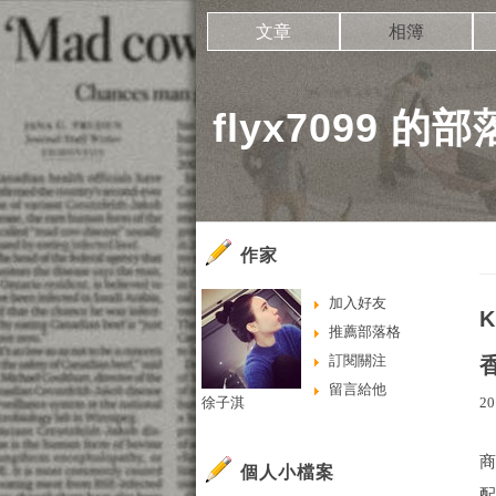
文章
相簿
flyx7099 的
作家
加入好友
推薦部落格
訂閱關注
香
留言給他
徐子淇
20
商
個人小檔案