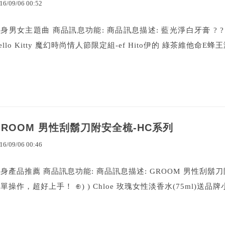
16
/
09
/
06
00
:
52
身男女主題曲 商品訊息功能: 商品訊息描述: 藍光淨白牙膏 ? ? 
ello Kitty 魔幻時尚情人節限定組-ef Hito伊的 綠茶維他命E蜂王
GROOM 男性刮鬍刀附安全梳-HC系列
16
/
09
/
06
00
:
46
身產品推薦 商品訊息功能: 商品訊息描述: GROOM 男性刮鬍刀附
單操作，超好上手！ ⊕) ) Chloe 玫瑰女性淡香水(75ml)送品牌小