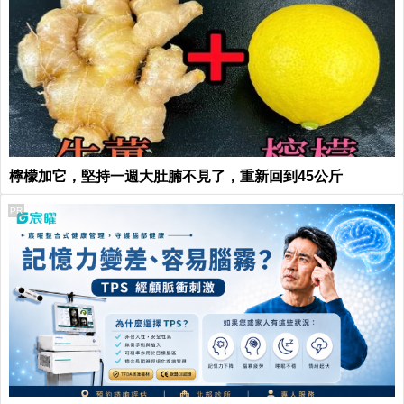
檸檬加它，堅持一週大肚腩不見了，重新回到45公斤
PR