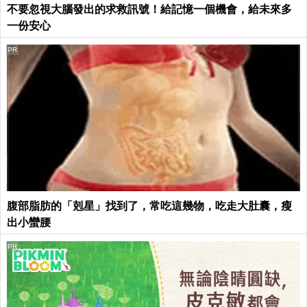
不要忽視大腦發出的求救訊號！給記憶一個機會，給未來多
一份安心
PR
腹部脂肪的「剋星」找到了，常吃這幾物，吃走大肚囊，瘦
出小蠻腰
PR