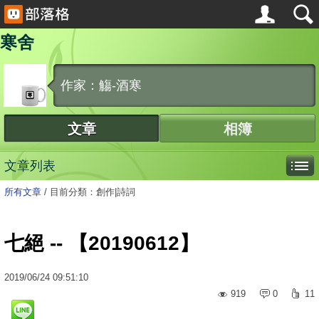
寒舍
作家：觴-酒寒
文章
相簿
文章列表
所有文章
/
目前分類：創作|詩詞
七絕 -- 【20190612】
2019
/
06
/
24
09:51:10
919
0
11