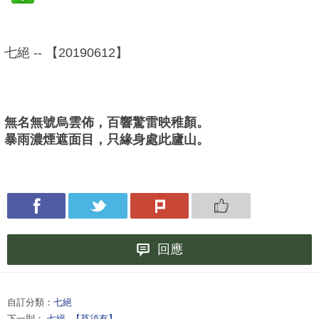
七絕 -- 【20190612】
無名無號烏雲佈，百響驚雷映稚顏。
暴雨濃煙遮面目，只緣身處此廬山。
回應
自訂分類：
七絕
下一則：
七絕--【莫須有】