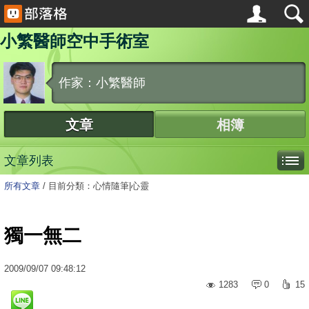
小繁醫師空中手術室
作家：小繁醫師
文章
相簿
文章列表
所有文章
/
目前分類：心情隨筆|心靈
獨一無二
2009
/
09
/
07
09:48:12
1283
0
15