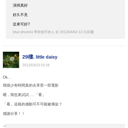
演得真好
好久不見
近來可好?
blue phoenix 學習放手的人
於
2012
/
04
/
04
12
:
31
回覆
29樓.
little daisy
2012
/
03
/
23
03
:
26
Ok...
我很少有時間真的去享受一部電影
嗯，我也來試試.....「看」
「看」這樣的感動可不可能被傳染？
感謝分享！！