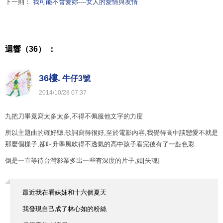
下一則：
我可能不會愛妳----女人的愛情與友情
迴響（36） ：
36樓.
牛仔3號
2014
/
10
/
28
07
:
37
九把刀畢竟寫太多太多,不得不佩服他文字的力度
所以主題曲的確好聽,歌詞寫得很好,至於電影內容,我覺得高中談戀愛不就是
那麼個樣子,卻叫升學風吹得不透氣的高中孩子看完後有了一點色彩.
倒是一直等待台灣影業多出一些有深度的片子,如[失魂]
最近我在看妹妹和十六個夏天
我發現自己成了林心如的粉絲