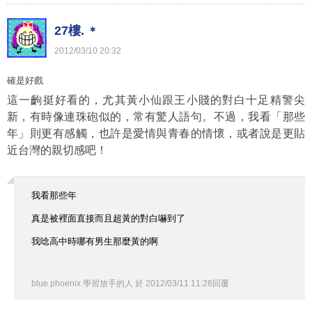
27樓.
＊
2012
/
03
/
10
20
:
32
確是好戲
這一齣挺好看的，尤其黃小仙跟王小賤的對白十足精警尖
新，有時像連珠砲似的，常有驚人語句。不過，我看「那些
年」則更有感觸，也許是愛情與青春的情懷，或者說是更貼
近台灣的親切感吧！
我看那些年
真是被裡面直接而且超黃的對白嚇到了
我唸高中時哪有男生那麼黃的啊
blue phoenix 學習放手的人
於
2012
/
03
/
11
11
:
26
回覆