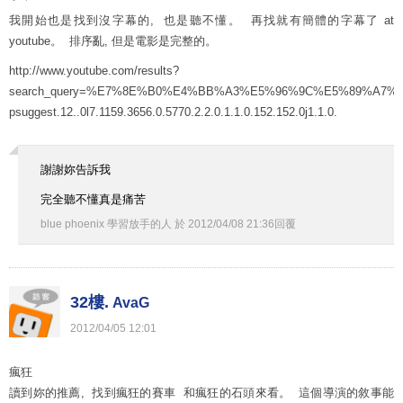
我開始也是找到沒字幕的, 也是聽不懂。 再找就有簡體的字幕了 at
youtube。 排序亂, 但是電影是完整的。
http://www.youtube.com/results?
search_query=%E7%8E%B0%E4%BB%A3%E5%96%9C%E5%89%A7%
psuggest.12..0l7.1159.3656.0.5770.2.2.0.1.1.0.152.152.0j1.1.0.
謝謝妳告訴我
完全聽不懂真是痛苦
blue phoenix 學習放手的人
於
2012
/
04
/
08
21
:
36
回覆
32樓.
AvaG
2012
/
04
/
05
12
:
01
瘋狂
讀到妳的推薦, 找到瘋狂的賽車 和瘋狂的石頭來看。 這個導演的敘事能