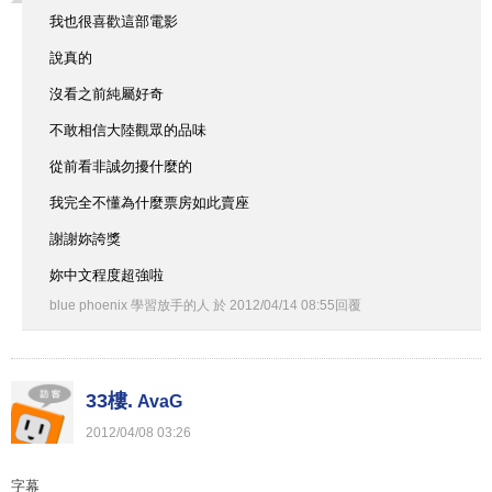
我也很喜歡這部電影
說真的
沒看之前純屬好奇
不敢相信大陸觀眾的品味
從前看非誠勿擾什麼的
我完全不懂為什麼票房如此賣座
謝謝妳誇獎
妳中文程度超強啦
blue phoenix 學習放手的人
於
2012
/
04
/
14
08
:
55
回覆
33樓.
AvaG
2012
/
04
/
08
03
:
26
字幕