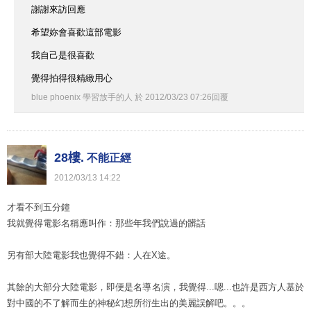
謝謝來訪回應
希望妳會喜歡這部電影
我自己是很喜歡
覺得拍得很精緻用心
blue phoenix 學習放手的人
於
2012
/
03
/
23
07
:
26
回覆
28樓.
不能正經
2012
/
03
/
13
14
:
22
才看不到五分鐘
我就覺得電影名稱應叫作：那些年我們說過的髒話
另有部大陸電影我也覺得不錯：人在X途。
其餘的大部分大陸電影，即便是名導名演，我覺得...嗯...也許是西方人基於
對中國的不了解而生的神秘幻想所衍生出的美麗誤解吧。。。