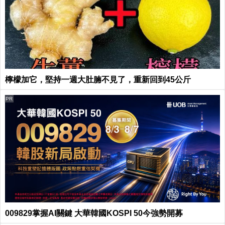
檸檬加它，堅持一週大肚腩不見了，重新回到45公斤
PR
009829掌握AI關鍵 大華韓國KOSPI 50今強勢開募