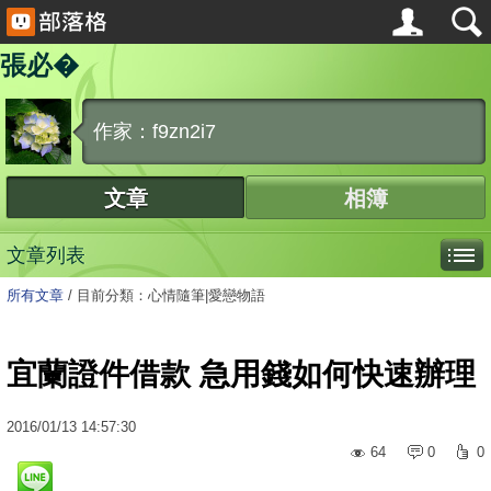
張必�
作家：f9zn2i7
文章
相簿
文章列表
所有文章
/
目前分類：心情隨筆|愛戀物語
宜蘭證件借款 急用錢如何快速辦理
2016
/
01
/
13
14:57:30
64
0
0