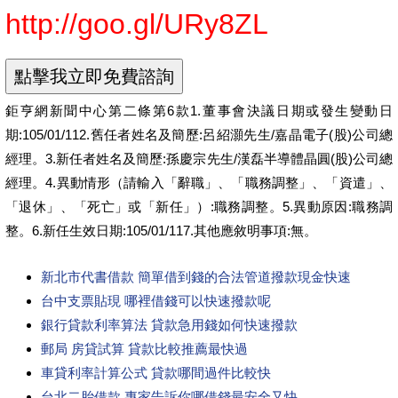
http://goo.gl/URy8ZL
鉅亨網新聞中心第二條第6款1.董事會決議日期或發生變動日
期:105/01/112.舊任者姓名及簡歷:呂紹灝先生/嘉晶電子(股)公司總
經理。3.新任者姓名及簡歷:孫慶宗先生/漢磊半導體晶圓(股)公司總
經理。4.異動情形（請輸入「辭職」、「職務調整」、「資遣」、
「退休」、「死亡」或「新任」）:職務調整。5.異動原因:職務調
整。6.新任生效日期:105/01/117.其他應敘明事項:無。
新北市代書借款 簡單借到錢的合法管道撥款現金快速
台中支票貼現 哪裡借錢可以快速撥款呢
銀行貸款利率算法 貸款急用錢如何快速撥款
郵局 房貸試算 貸款比較推薦最快過
車貸利率計算公式 貸款哪間過件比較快
台北二胎借款 專家告訴你哪借錢最安全又快