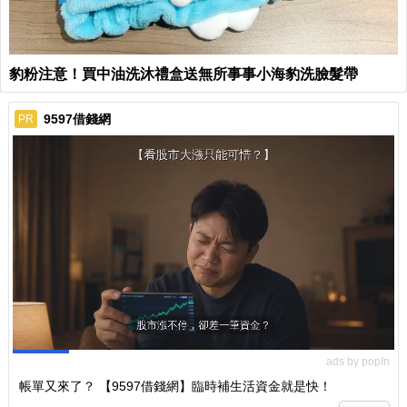
豹粉注意！買中油洗沐禮盒送無所事事小海豹洗臉髮帶
9597借錢網
PR
ads by popIn
帳單又來了？ 【9597借錢網】臨時補生活資金就是快！