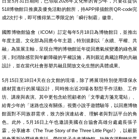
日至5月31日期間，已領取2026年文化幣的青少年，只要在提供
518博物館日推廣及優免活動的館所，持APP掃描館所QR-code完
成2次打卡，即可獲得第二季限定的「瞬行制霸」徽章。
國際博物館協會（ICOM）訂定每年5月18日為博物館日，並推出
年度主題。文化部為回應今年主題，特別規劃以「永續、平權、共
融」為策展主軸，呈現台灣的博物館近年從回應氣候變遷的綠色展
演，到消除感官與年齡障礙的平權設施，再到親近典藏詮釋的共融
設計，並在當代社會形塑共融且開放文化生態的具體成果。
5月15日至18日4天在台文館的現場，除了將展現特別使用環保永
續材質進行的展場設計，同時推出近20場各類型手作活動、工作
坊、講座與表演。其中更包含給照顧者的「文學處方箋充電站」、
給青少年的「迷路也沒有關係」視覺小說手遊體驗等，以回應博物
館面對不同族群需求，致力扮演連結者、理解者與對話平台的角
色。此外，5月16日上午也邀請美國在台協會高雄分處處長張子
霖，分享繪本《The True Story of the Three Little Pigs!》，以嶄新
視角重新詮釋經典童話，帶領孩子走進博物館，聆聽充滿翻轉的異