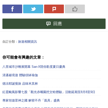
回應
自訂分類：
旅遊相關資訊
你可能會有興趣的文章：
八里城市沙雕展開幕 San-X陪你歡度夏日慶典
清邁祕境遊 體驗頌缽瑜伽
德法耶誕慢旅 品味米其林
紅霞颱風影響七股「觀光赤嘴園挖文蛤體驗」活動延期至8月8至9日
專家領遊眾神之國 解密不丹「面具」盛典