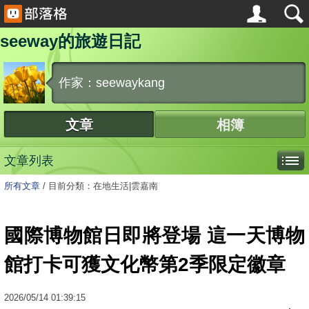
seeway的旅遊日記
作家：seewaykang
文章
相簿
文章列表
所有文章
/
目前分類：在地生活|雲嘉南
國際博物館日即將登場 這一天博物
館打卡可獲文化幣第2季限定徽章
2026
/
05
/
14
01:39:15