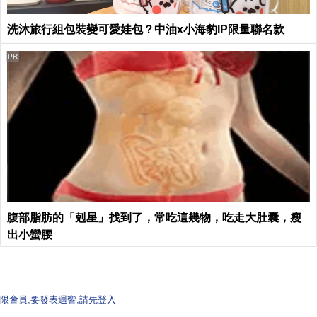
洗沐旅行組包裝變可愛娃包？中油x小海豹IP限量聯名款
PR
腹部脂肪的「剋星」找到了，常吃這幾物，吃走大肚囊，瘦
出小蠻腰
限會員,要發表迴響,請先登入