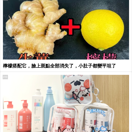
檸檬搭配它，臉上斑點全部消失了，小肚子都變平坦了
PR