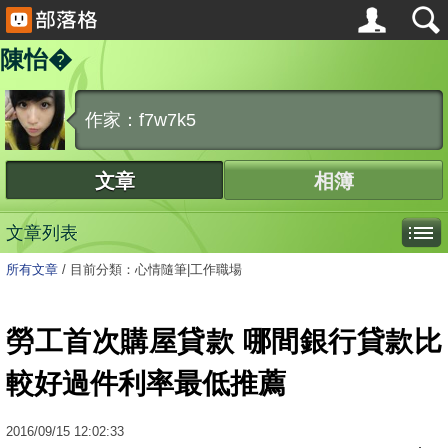
陳怡�
作家：f7w7k5
文章
相簿
文章列表
所有文章
/
目前分類：心情隨筆|工作職場
勞工首次購屋貸款 哪間銀行貸款比
較好過件利率最低推薦
2016
/
09
/
15
12:02:33