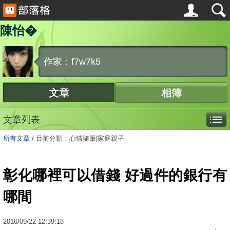
陳怡�
作家：f7w7k5
文章
相簿
文章列表
所有文章
/
目前分類：心情隨筆|家庭親子
彰化哪裡可以借錢 好過件的銀行有
哪間
2016
/
09
/
22
12:39:18