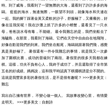
時。到了威海，我看到了一望無際的大海，還看到了許許多多的海
鷗。 藍藍的海水，無邊無際，一眼望不到頭，就像海水和天連在
一起。我的腳丫踩著金黃又柔軟的沙子，舒服極了，又癢癢的，好
像在逗我笑呢！我在沙灘上抓了許多的小螃蟹，還看見了一只水
母，爸爸說水母有毒，不能碰。 最令我難忘的是，我們坐船去了
海驢島，在那里，我看到了海鷗。它們在天空中自由自在地飛翔，
好像在歡迎我們的到來。我們坐在船尾，海鷗就跟著我們飛，感覺
真是美妙極了。 暑假還有一件令我難忘的事情，就是我又一次參
加了圍棋比賽，成功的晉級到了兩段。暑假里的很多天我都在練
棋。這樣，功夫不負有心人，我終于成功了，并且還取得了全市第
五名的好成績。媽媽說，這和我平時認真下棋擺棋譜是分不開的。
這就是我豐富多彩的暑假生活，是不是很有趣呢？ >>>更多美文：
難忘
寫出自己擁有世界， 不變心做一個人。 寫故事改變心里， 有情愛
走明天。 >>>更多美文：自創詩