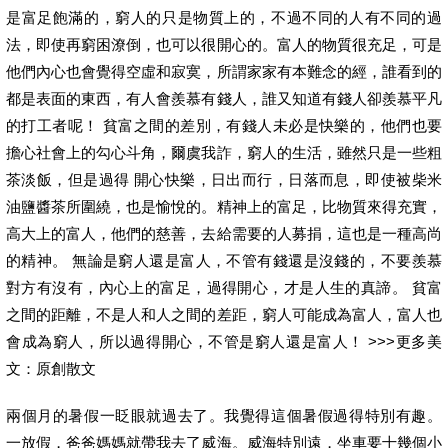
是富足飽滿的，窮人的只是物質上的，不過不同的人有不同的過
法，即使再窮困潦倒，也可以很開心的。富人的物質很充足，可是
他們內心也會覺得空虛和寂寞，所謂家家有本難念的經，誰看到的
都是表面的東西，有人會羨慕有錢人，誰又知道有錢人卻羨慕平凡
的打工者呢！ 貧富之間的差別，有錢人未必是快樂的，他們也要
擔心社會上的勾心斗角，爾虞我詐，窮人的生活，雖然只是一些粗
茶淡飯，但是過得 開心快樂，日出而行，日落而息，即使被柴米
油鹽醬茶所圍繞，也是愉悅的。精神上的富足，比物質來得充實，
高大上的富人，他們的慈善，去給需要的人募捐，這也是一種高尚
的精神。 無論是窮人還是富人，不管有錢還是沒錢的，不要羨慕
對方有沒有，內心上的富足，過得開心，才是人生的真諦。 貧富
之間的距離，不是人和人之間的差距，窮人可能成為富人，富人也
會成為窮人，所以過得開心，不管是窮人還是富人！ >>>更多美
文：原創散文
兩個月的暑假一眨眼就過去了。我覺得這個暑假過得特別有趣。
一放假，爸爸媽媽就帶我去了威海。威海特別遠，坐車要十幾個小