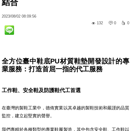
結合
2023
/
08
/
02
08:09:56
132
0
0
全方位臺中鞋底PU材質鞋墊開發設計的專
業服務：打造首屈一指的代工服務
工作鞋、安全鞋及防護鞋代工首選
在臺灣的製鞋工業中，德侑實業以其卓越的製鞋技術和嚴謹的品質
監控，建立起堅實的聲譽。
我們專精於各種類型的專業鞋履製造，其中包含安全鞋、工作鞋以