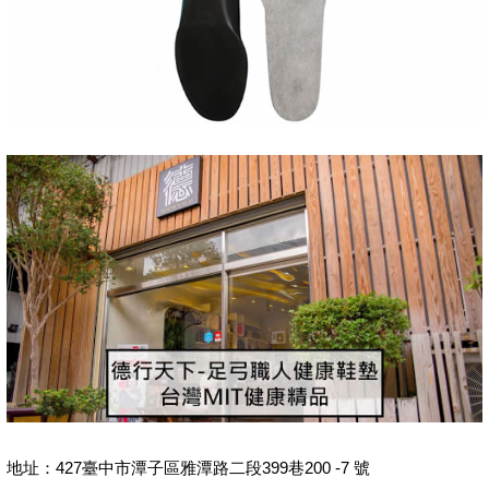
地址：427臺中市潭子區雅潭路二段399巷200 -7 號