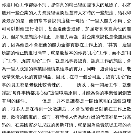
你連用心工作都做不到，那你真的就已經面臨很大的危險了。我常
聽到一些企業的人力資源經理談起選擇人才時的一些想法，給我印
象最深的是，他們常常會說到這樣一句話：“一個人能力不夠，公
司可以對他進行培訓，甚至送他去進修，加強培養來提高他的能
力。但如果是態度不端正，那能力再強，對企業來說也是毫無意義
的，因為他是不會把他的能力全部貢獻在工作上的。”其實，這個
所謂的端正態度很簡單，就是最基本的你要“用心”工作，而不是“用
手”工作。所謂“用心”工作，就是凡事要認真。認真工作的態度，會
為一個人既定的事業目標積累雄厚的實力，同時，還會給公司、老
板帶來最大化的實際利益。因此，在每一個公司里，認真“用心”做
事的員工都是老板比較青睞的。 所以，從一開始工作，就要
謹記“每件事情都用心做”這個職場原則，才能為你的事業發展創造
有利的條件。 但是，并不是誰都是一開始就明白這個道理
的，很多人是在得到一次教訓后，才會改變自己以前在工作上散
漫、敷衍的態度的。然而，有時候人們為此付出的代價卻是十分高
昂的。在美國賓夕法尼亞的奧斯汀鎮，就是因為負責筑堤工程的承
建者沒有按照事先的設計去筑石基，結果導致堤岸崩潰，全鎮都被