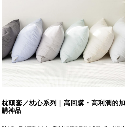
枕頭套／枕心系列｜高回購・高利潤的加
購神品