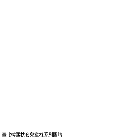
臺北韓國枕套兒童枕系列團購