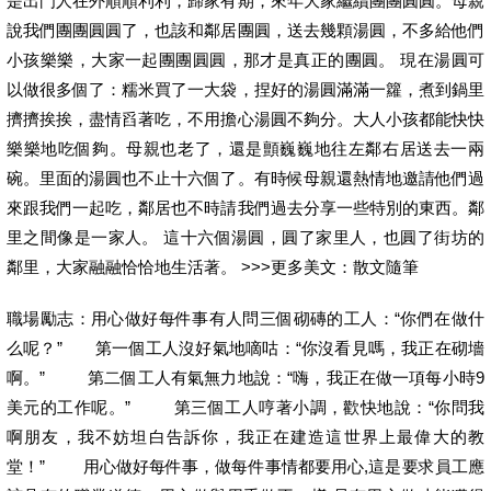
是出門人在外順順利利，歸家有期，來年大家繼續團團圓圓。母親
說我們團團圓圓了，也該和鄰居團圓，送去幾顆湯圓，不多給他們
小孩樂樂，大家一起團團圓圓，那才是真正的團圓。 現在湯圓可
以做很多個了：糯米買了一大袋，捏好的湯圓滿滿一籮，煮到鍋里
擠擠挨挨，盡情舀著吃，不用擔心湯圓不夠分。大人小孩都能快快
樂樂地吃個夠。母親也老了，還是顫巍巍地往左鄰右居送去一兩
碗。里面的湯圓也不止十六個了。有時候母親還熱情地邀請他們過
來跟我們一起吃，鄰居也不時請我們過去分享一些特別的東西。鄰
里之間像是一家人。 這十六個湯圓，圓了家里人，也圓了街坊的
鄰里，大家融融恰恰地生活著。 >>>更多美文：散文隨筆
職場勵志：用心做好每件事有人問三個砌磚的工人：“你們在做什
么呢？” 第一個工人沒好氣地嘀咕：“你沒看見嗎，我正在砌墻
啊。” 第二個工人有氣無力地說：“嗨，我正在做一項每小時9
美元的工作呢。” 第三個工人哼著小調，歡快地說：“你問我
啊朋友，我不妨坦白告訴你，我正在建造這世界上最偉大的教
堂！” 用心做好每件事，做每件事情都要用心,這是要求員工應