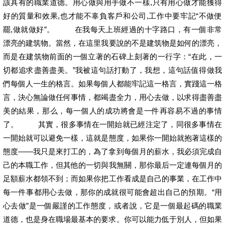
該具有的職業道德。用心做與用手做不一樣,只有用心做才能獲得
好的質量和效果,也才能不辜負客戶和公司,工作中要牢記“不做便
罷,做就做好”。 在我每天上班經過的十字路口，有一個非常
漂亮的建筑物。當然，在這里我要說的不是建筑物是如何的漂亮，
而是在建筑物前面的一個立著的石碑上刻著的一行字：“在此，一
切都追求盡善盡美。”我被這句話打動了，我想，這句話值得做我
們每個人一生的格言。如果每個人都能牢記這一格言，實踐這一格
言，決心無論做任何事情，都竭盡全力，用心去做，以求得盡善盡
美的結果，那么，每一個人的成功將會是一件再容易不過的事情
了。 其實，很多事情在一開始就已經注定了，同很多事情在
一開始就可以避免一樣，這就是態度，如果你一開始就抱著這樣的
態度——我只是來打工的，為了拿到每個月的薪水，我必須完成自
己的本職工作，但其他的一切與我無關，那你最后一定連每個月的
足額薪水都領不到；而如果你把工作看成是自己的事業，在工作中
每一件事都用心去做，那你的成就很可能會超出自己的預期。“用
心去做”是一個嚴謹的工作態度，或者說，它是一個最起碼的職業
道德，也是身在職場最基本的要求。你可以能力低于別人，但如果