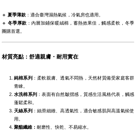
🔹
夏季薄款
：適合臺灣濕熱氣候，冷氣房也適用。
🔹
冬季厚款
：內層加鋪保暖絨棉，蓄熱效果佳，觸感柔軟，冬季
團購首選。
材質亮點：舒適親膚・耐用實在
純棉系列
：柔軟親膚、透氣不悶熱，天然材質備受家庭客群
青睞。
水洗棉系列
：表面有自然皺摺感，質感生活風格代表，觸感
蓬鬆柔和。
天絲系列
：絲滑細緻、高透氣性，適合敏感肌與高溫氣候使
用。
聚酯纖維：
耐磨性、快乾、不易縮水。