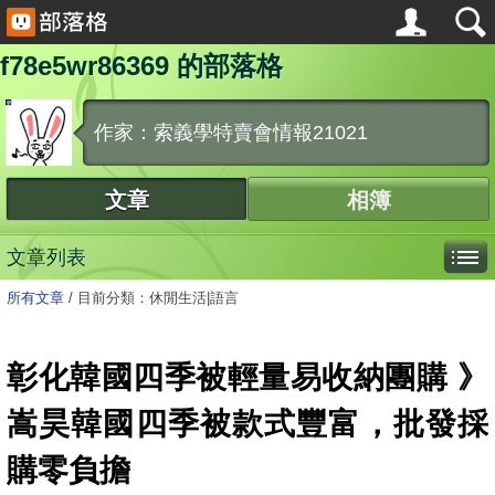
f78e5wr86369 的部落格
作家：索義學特賣會情報21021
文章
相簿
文章列表
所有文章
/
目前分類：休閒生活|語言
彰化韓國四季被輕量易收納團購 》
嵩昊韓國四季被款式豐富，批發採
購零負擔