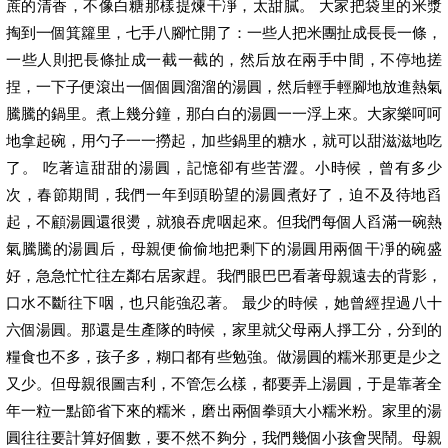
蔗的清香，不像白糖那樣提煉干凈，太甜膩。 大家把袋里的米漿
掏到一個箕籮里，七手八腳忙開了：一些人把米團扯成長長一條，
一些人則把長條扯成一截一截的，然后放在兩手中間，不停地搓
捏，一下子便滾出一個個圓溜溜的湯圓，然后輕手輕腳地放進熱氣
騰騰的鍋里。煮上幾分鐘，那白白的湯圓一一浮上來。大家樂呵呵
地拿起碗，用勺子一一撈起，加些鍋里的糖水，就可以甜滋滋地吃
了。 吃著這甜甜的湯圓，記憶卻有些苦澀。小時候，曾有多少
次，春節期間，我們一年到頭盼望的湯圓煮好了，迫不及待地舀
起，不顧湯圓還很燙，就狼吞虎咽起來。但我們每個人舀滿一碗熱
氣騰騰的湯圓后，母親便偷偷地把剩下的湯圓用兩個干凈的碗盛
好，急急忙忙往左鄰右居家趕。我們眼巴巴看著母親遠去的背影，
口水不斷往下咽，也只能強忍著。 最少的時候，她曾經捏過八十
六個湯圓。那還是生產隊的時候，家里就父母兩人掙工分，分到的
糧食也不多，孩子多，糊口都有些勉強。做湯圓的糯米那更是少之
又少。但母親很圖吉利，不管怎么樣，都要弄上湯圓，于是靠著全
年一粒一點節省下來的糯米，磨出兩個拳頭大小糯米粉。家里的湯
圓往往要計算好個數，要不然不夠分，我們幾個小孩會哭鬧。母親