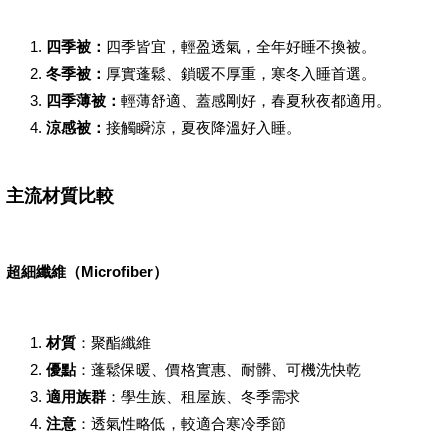
四季被：
四季皆宜，輕盈透氣，全年好睡不換被。
冬季被：
厚實蓬鬆、鎖暖不厚重，寒冬入睡首選。
四季薄被：
輕薄舒適、蓋感剛好，春夏秋夜都適用。
涼感被：
接觸瞬涼，夏夜降溫好入睡。
主流材質比較
超細纖維（Microfiber）
材質
：聚酯纖維
優點
：蓬鬆保暖、價格實惠、耐髒、可機洗快乾
適用族群
：學生族、租屋族、冬季需求
注意
：透氣性略低，較適合寒冷季節