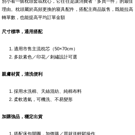
別小看一個枕頭套或枕心，它往往是讓消費者「多買一件」的最佳
理由。枕頭屬於高頻更換的寢具配件，搭配主商品販售，既能拉高
轉單數，也能提高平均訂單金額
尺寸標準，通用搭配
適用市售主流枕芯（50×70cm）
多款素色／印花／刺繡設計可選
親膚材質，清洗便利
採用水洗棉、天絲混紡、純棉布料
柔軟透氣，可機洗、不易變形
加購強品，穩定出貨
搭配床包開團，加價購／買就送輕鬆操作