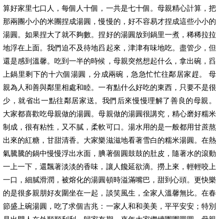
算好家里七口人，每個人十個，一共是七十個。母親精心計算，把
那兩團小小的米團捏成湯圓，慢慢的，好不容易才捏成這些小小的
湯圓。如果捏大了就不夠數。捏好的湯圓放到鍋里一煮，稀稀拉拉
地浮在上面。我們迫不及待地舀起來，津津有味地吃。盡管少，但
還是感到溫馨。吃到一半的時候，母親突然想起什么，拿出碗，舀
上鍋里剩下的十六個湯圓，分成兩碗，急急忙忙往鄰居家趕。 母
親為人和善與鄰里相處和睦。一有點什么好吃的東西，只要不是很
少，就省出一點往鄰居家送。我們后來慢慢理解了善良的母親。
大家都喜歡吃母親做的湯圓。母親做的湯圓很講究，精心磨好糯米
制成，很有粘性，又不膩，柔軟可口。湯水用的是一般都用甘蔗熬
出來的紅糖，甘甜清香。大家樂滋滋地看著雪白的糯米湯圓。在熱
氣騰騰的鍋中慢慢浮出水面，腆著個圓鼓鼓的肚皮，隨著水的滾動
一上一下，還飄著淡淡的香味，讓人饞延欲滴。撈上來，輕輕咬上
一口，細膩滑潤，被熔化的湯圓頓時溢滿嘴巴，甜到心頭。更快樂
的是很多親朋好友圍坐在一起，談笑風生，全家人溫馨無比。在春
節盛上碗湯圓，吃了求個吉兆：一家人和和美美，平平安安；特別