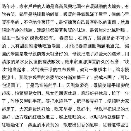
過年時，家家戶戶的人總是高高興興地圍坐在暖融融的火爐旁，有
說有笑。鍋里是熱騰騰的飯菜，暖暖的香氣飄滿了屋里，個個心里
暖乎乎的，不停地伸著筷子，盡情揀著自己最喜歡吃的東西，然后
談論有趣的話題，連話語都帶著暖暖的味道。盡管屋外北風呼嘯，
屋里一點冷的感覺都沒有。 春節里，在南方，湯圓是必不可少
的，只有甜甜蜜蜜地吃過湯圓，才能把春節圓圓滿滿地過完。 湯
圓的米團是老母親前幾天就磨好的。母親把泡了好些天的糯米，用
清澈的泉水反反復復搓洗數次，搬來家里那擱置許久的石磨，“吱
吱”地磨起來，裝到洗干凈的白布袋里，架到一根橫木上，讓水慢
慢滲出。那裝在袋里的米漿的水分漸漸擠干了，變成米團了，可以
包湯圓了。 于是元宵節的早上，天剛蒙蒙亮，母親便躡手躡腳爬
起來，怕驚醒兒女們。兒女們回家休息，應該好好休息，忙了一年
了，昨晚又聊到半夜。等把水燒熱了，把早餐弄好了，便招呼大家
起床了。大家趕緊洗好臉，吃完早餐，洗好手。母親早把鍋里的水
加好，放方塊的紅糖放進去，燃上旺旺的火。水咕咕地就要開了，
紅糖融化了，鍋里的水黃黃的，散發出甜香的氣味。紅糖還帶些甘