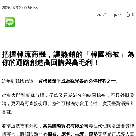
2026
/
02
/
02
00:56:55
71
0
0
把握韓流商機，讓熱銷的「韓國棉被」為
你的通路創造高回購與高毛利！
近年到韓國旅遊，
買棉被幾乎成為觀光客的必備行程之一
。
從東大門到廣藏市場，柔軟又質感滿分的韓國棉被，不只外型吸
睛，更因為可直接使用、整件可機洗等實用特性，廣受臺灣消費者
喜愛。
看準這波需求熱潮，
嵩昊國際貿易有限公司
專注代理與引進優質韓
國寢具，將韓國熱門的
棉被、床包、枕套、涼墊
等產品正式導入臺