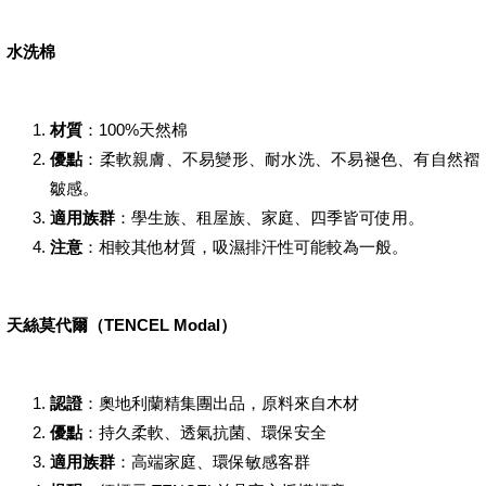
水洗棉
材質
：100%天然棉
優點
：柔軟親膚、不易變形、耐水洗、不易褪色、有自然褶
皺感。
適用族群
：學生族、租屋族、家庭、四季皆可使用。
注意
：相較其他材質，吸濕排汗性可能較為一般。
天絲莫代爾（TENCEL Modal）
認證
：奧地利蘭精集團出品，原料來自木材
優點
：持久柔軟、透氣抗菌、環保安全
適用族群
：高端家庭、環保敏感客群