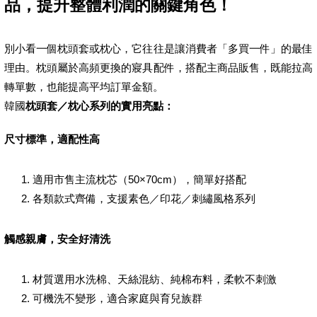
品，提升整體利潤的關鍵角色！
別小看一個枕頭套或枕心，它往往是讓消費者「多買一件」的最佳
理由。枕頭屬於高頻更換的寢具配件，搭配主商品販售，既能拉高
轉單數，也能提高平均訂單金額。
韓國
枕頭套／枕心系列的實用亮點：
尺寸標準，適配性高
適用市售主流枕芯（50×70cm），簡單好搭配
各類款式齊備，支援素色／印花／刺繡風格系列
觸感親膚，安全好清洗
材質選用水洗棉、天絲混紡、純棉布料，柔軟不刺激
可機洗不變形，適合家庭與育兒族群