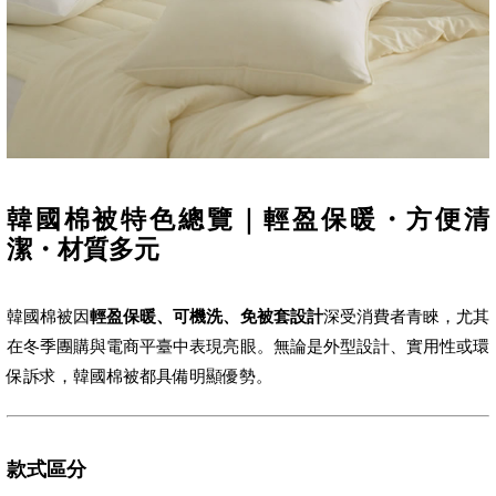
韓國棉被特色總覽｜輕盈保暖・方便清
潔・材質多元
韓國棉被因
輕盈保暖、可機洗、免被套設計
深受消費者青睞，尤其
在冬季團購與電商平臺中表現亮眼。無論是外型設計、實用性或環
保訴求，韓國棉被都具備明顯優勢。
款式區分