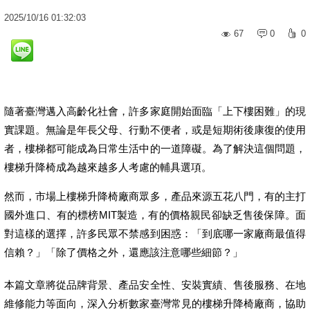
2025
/
10
/
16
01:32:03
67
0
0
隨著臺灣邁入高齡化社會，許多家庭開始面臨「上下樓困難」的現
實課題。無論是年長父母、行動不便者，或是短期術後康復的使用
者，樓梯都可能成為日常生活中的一道障礙。為了解決這個問題，
樓梯升降椅成為越來越多人考慮的輔具選項。
然而，市場上樓梯升降椅廠商眾多，產品來源五花八門，有的主打
國外進口、有的標榜MIT製造，有的價格親民卻缺乏售後保障。面
對這樣的選擇，許多民眾不禁感到困惑：「到底哪一家廠商最值得
信賴？」「除了價格之外，還應該注意哪些細節？」
本篇文章將從品牌背景、產品安全性、安裝實績、售後服務、在地
維修能力等面向，深入分析數家臺灣常見的樓梯升降椅廠商，協助