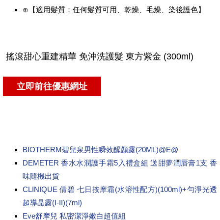
⊕【適用髮質：任何髮質可用、乾燥、毛燥、染後護色】
BIOTHERM碧兒泉男性瞬效醒顏露(20ML)@E@
DEMETER 香水水潤護手霜5入禮盒組 送甜夢潤唇膏1支 香
味隨機出貨
CLINIQUE 倩碧 七日按摩霜(水溶性配方)(100ml)+勻淨光透
超導晶露(I-II)(7ml)
Eve舒摩兒 私密潔淨嫩白超值組