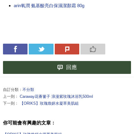
arin氧潤 氨基酸亮白保濕潔顏霜 80g
回應
自訂分類：
不分類
上一則：
Caraway花薈簍子 浪漫紫玫瑰沐浴乳500ml
下一則：
【ORIKS】玫瑰煥妍水凝萃美肌組
你可能會有興趣的文章：