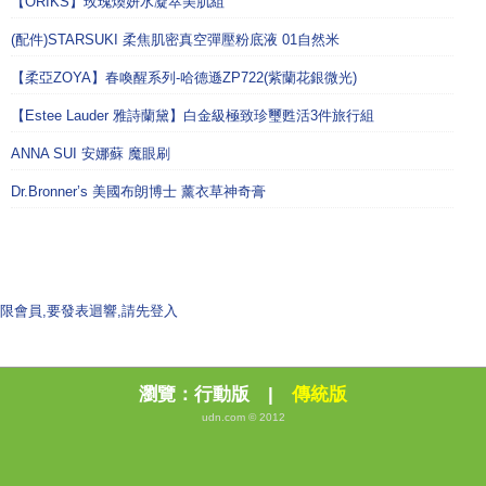
【ORIKS】玫瑰煥妍水凝萃美肌組
(配件)STARSUKI 柔焦肌密真空彈壓粉底液 01自然米
【柔亞ZOYA】春喚醒系列-哈德遜ZP722(紫蘭花銀微光)
【Estee Lauder 雅詩蘭黛】白金級極致珍璽甦活3件旅行組
ANNA SUI 安娜蘇 魔眼刷
Dr.Bronner’s 美國布朗博士 薰衣草神奇膏
限會員,要發表迴響,請先登入
瀏覽：
行動版
|
傳統版
udn.com © 2012