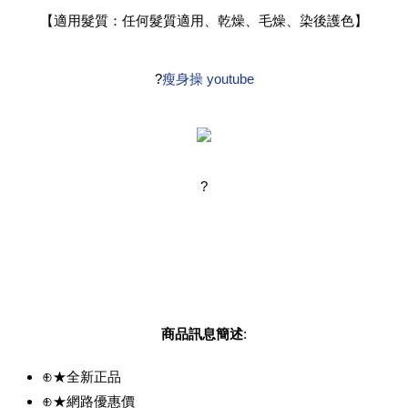
【適用髮質：任何髮質適用、乾燥、毛燥、染後護色】
?
瘦身操 youtube
?
商品訊息簡述
:
⊕★全新正品
⊕★網路優惠價