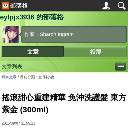
eylpjx3936 的部落格
作家：Sharon Ingram
文章
相簿
文章列表
所有文章
/
目前分類：創作|小說
搖滾甜心重建精華 免沖洗護髮 東方
紫金 (300ml)
2016
/
09
/
07
11:55:23