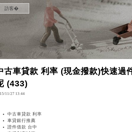
訪客�
中古車貸款 利率 (現金撥款)快速
呢 (433)
15
/
11
/
27
13
:
44
中古車貸款 利率
車貸銀行推薦
證件借款 台中