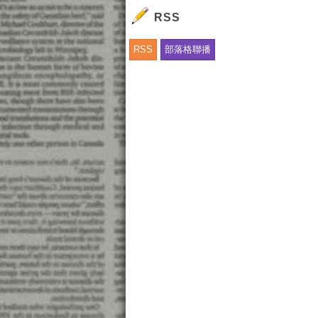
9
RSS
10
下
RSS
部落格聯播
廣
整
政
整
O
降
整
內
債
協
新
個
前
匯