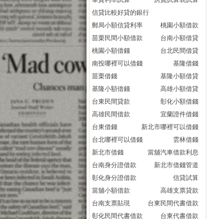
lo
信貸比較好貸的銀行
2
郵局小額信貸利率
桃園小額借款
車
苗栗民間小額借款
台南小額借貸
車
桃園小額借錢
台北民間借貸
我
南投哪裡可以借錢
基隆借錢
co
苗栗借錢
基隆小額借貸
我
基隆小額借錢
高雄小額借貸
要
台東民間貸款
彰化小額借錢
渣
高雄民間借款
宜蘭證件借錢
整
台東借錢
新北市哪裡可以借錢
bu
台北哪裡可以借錢
雲林借錢
2
新北市借錢
當舖汽車借款利息
分
台南身分證借款
新北市借錢管道
白
彰化身分證借款
信貸試算
中
當舖小額借款
高雄支票貸款
mo
台南支票貼現
台東民間代書借款
2
彰化民間代書借款
台東代書借款
學