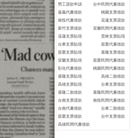
勞工貸款申請
台中民間代書借款
渣
嘉義代書借款
桃園支票借款
台
南投代書借款
花蓮支票貸款
臺
新竹支票借款
宜蘭民間代書借款
高
花蓮支票貼現
雲林支票貼現
富
台東支票貼現
苗栗代書借款
就
苗栗支票貼現
基隆支票借款
就
宜蘭支票貼現
苗栗民間代書借款
就
彰化代書借款
桃園民間代書借款
就
基隆支票貼現
高雄二胎借款
1
高雄支票貼現
台東支票借款
2
基隆二胎借款
基隆民間代書借款
3
台南支票貸款
南投民間代書借款
4
台南代書借款
台東二胎借款
5
苗栗支票借款
台中支票借款
6
高雄民間代書借款
7
8