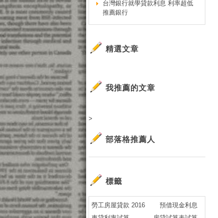
台灣銀行就學貸款利息 利率超低
負
推薦銀行
搜
中
bl
精選文章
8
算
中
我推薦的文章
bl
8
>
生
較.
部落格推薦人
車
hg
2
標籤
車
(7
勞工房屋貸款 2016
預借現金利息
學
車貸利率試算
房貸試算表試算