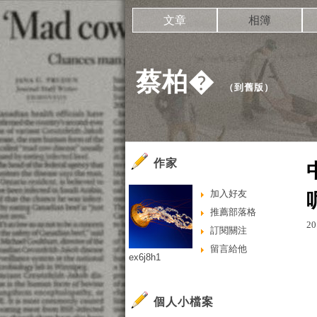
文章
相簿
蔡柏�
（
到舊版
）
作家
加入好友
推薦部落格
20
訂閱關注
留言給他
ex6j8h1
個人小檔案