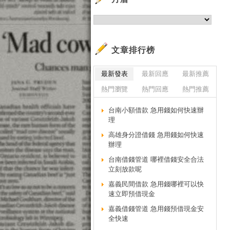
新
Gm
更
Go
文章排行榜
學
最新發表
最新回應
最新推薦
網
熱門瀏覽
熱門回應
熱門推薦
約有
渣
台南小額借款 急用錢如何快速辦
廣
理
1
高雄身分證借錢 急用錢如何快速
信
辦理
廣
台南借錢管道 哪裡借錢安全合法
立刻放款呢
1
免
嘉義民間借款 急用錢哪裡可以快
速立即預借現金
立
嘉義借錢管道 急用錢預借現金安
中國
全快速
廣