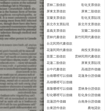
雲林二胎借款
彰化支票借款
款
屏東支票借款
屏東二胎借款
彰
宜蘭支票借款
彰化支票貼現
go
新北市支票貼現
新北市支票借款
2
嘉義支票借款
宜蘭二胎借款
生
雲林代書借款
新竹民間代書借款
較.
台北民間代書借款
車
花蓮民間代書借款
南投支票借款
ai
苗栗二胎借款
雲林民間代書借款
2
花蓮二胎借款
屏東支票貼現
行.
台中代書借款
高雄證件借錢
車
台南哪裡可以借錢
花蓮身分證借錢
va
高雄哪裡可以借錢
2
基隆哪裡可以借錢
雲林身分證借款
買
彰化哪裡可以借錢
彰化身分證借錢
貸
花蓮證件借錢
台南身分證借錢
學
台東證件借款
農地貸款
渣