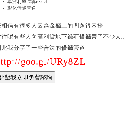
車貸利率試算excel
彰化借錢管道
我相信有很多人因為
金錢
上的問題很困擾
往往呢有些人向高利貸地下錢莊
借錢
害了不少人..
因此我分享了一些合法的
借錢
管道
http://goo.gl/URy8ZL
ogle+
尋
片
圖
ay
uTube