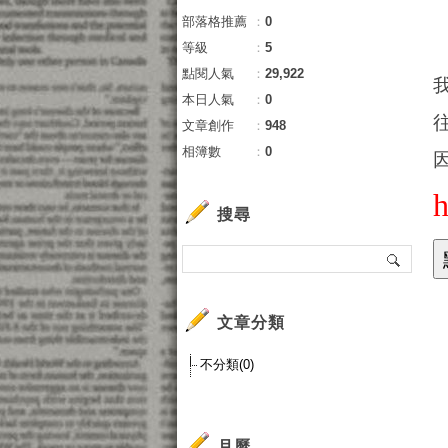
部落格推薦
：
0
等級
：
5
點閱人氣
：
29,922
本日人氣
：
0
文章創作
：
948
相簿數
：
0
搜尋
Go
文章分類
搜
圖
不分類(0)
地
Pl
Yo
月曆