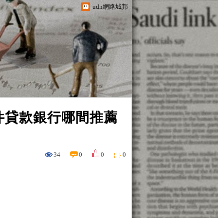
udn網路城邦
過件貸款銀行哪間推薦
34
0
0
0