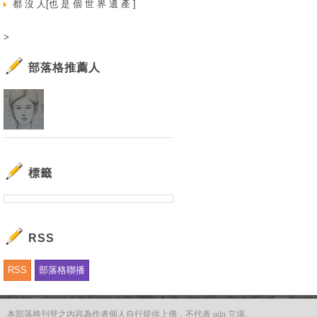
都 沒 人[也 是 個 世 界 遺 產 ]
>
部落格推薦人
標籤
RSS
RSS
部落格聯播
本部落格刊登之內容為作者個人自行提供上傳，不代表 udn 立場。