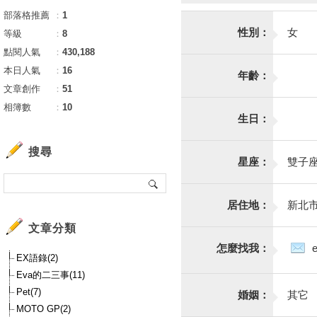
部落格推薦
：
1
性別：
女
等級
：
8
點閱人氣
：
430,188
本日人氣
：
16
年齡：
文章創作
：
51
相簿數
：
10
生日：
搜尋
星座：
雙子
居住地：
新北
文章分類
怎麼找我：
EX語錄(2)
Eva的二三事(11)
Pet(7)
婚姻：
其它
MOTO GP(2)