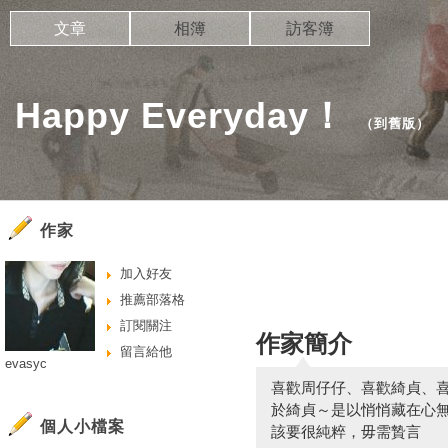
文章
相簿
訪客簿
Happy Everyday！
（
到舊版
）
作家
加入好友
推薦部落格
訂閱關注
作家簡介
留言給他
evasyc
喜歡周仔仔、喜歡綺貞、喜歡
於綺貞～是以悄悄藏在心無
個人小檔案
該要很純粹，毋需贄言