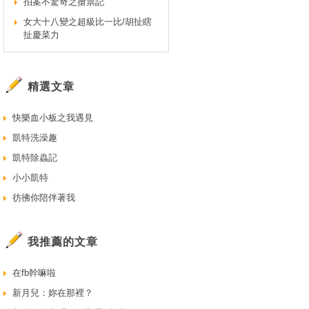
拍案不驚奇之搶票記
女大十八變之超級比一比/胡扯瞎
扯慶菜力
精選文章
快樂血小板之我遇見
凱特洗澡趣
凱特除蟲記
小小凱特
彷彿你陪伴著我
我推薦的文章
在fb幹嘛啦
新月兒：妳在那裡？