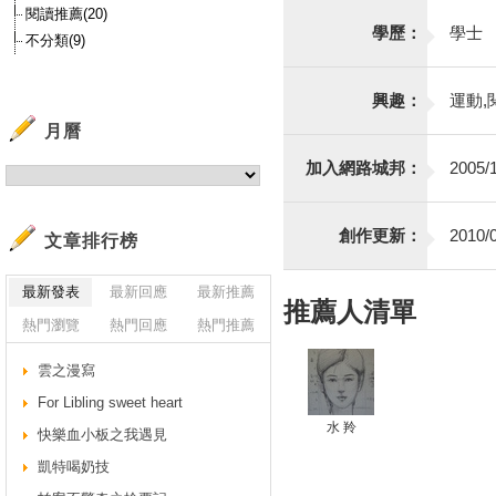
閱讀推薦(20)
學歷：
學士
不分類(9)
興趣：
運動,
月曆
加入網路城邦：
2005/1
創作更新：
2010/0
文章排行榜
最新發表
最新回應
最新推薦
推薦人清單
熱門瀏覽
熱門回應
熱門推薦
雲之漫寫
For Libling sweet heart
水 羚
快樂血小板之我遇見
凱特喝奶技