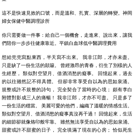
這不是快速見效的口號，而是溫和、扎實、深層的轉變。神岡
婦女保健中醫調理診所
你只需要做一件事：給自己一個機會，走進來、說出來，讓我
們陪你一步步往健康靠近。平鎮白血球低中醫調理費用
想給兜兜寫點東西，半天寫不出來。 我非江郎，才亦未盡。
只是缺了一份生活的顛簸。 曾經激昂的青春，衍生了別樣的人
生經歷， 類似對空望月、借酒消愁的癡事。 回憶起來，過去
的以往雖然記不得具體。 但卻非常享受自以為的思如泉涌。
規整或許不規整的詩句， 完全契合了當時的心境； 頗有李白
附體對影成三人的痛暢！ 我非江郎，才亦不可盡。 只是多了
一份生活的穩當。 美麗可愛的他們，編織了溫暖的情感生活。
類似對空望月、借酒消愁的癡事真沒再干過！ 回憶起來，生活
的細節卻就像烙印般牢靠。 雖然無法享受自以為的思如泉涌。
甜蜜或許不甜蜜的日子， 完全填滿了現在的心房； 恰似死生