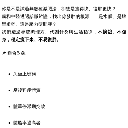
你是不是試過無數種減肥法，卻總是瘦得快、復胖更快？
廣和中醫透過診脈辨證，找出你發胖的根源——是水腫、是脾
胃虛弱、還是壓力型肥胖？
我們透過專屬調理方、代謝針灸與生活指導，
不挨餓、不傷
身，穩定瘦下來、不易復胖。
📌 適合對象：
久坐上班族
產後難瘦體質
體重停滯期突破
體脂率過高者