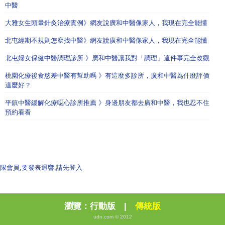
中醫
大雅女生頭暈針灸治療實例》網友說廣和中醫像家人，我現在完全能懂
北屯經期不規則怎麼找中醫》網友說廣和中醫像家人，我現在完全能懂
北屯婦女保健中醫調理診所 》廣和中醫讓我對「調理」這件事完全改觀
桃園化療後食慾差中醫有幫助嗎 》有這麼多診所，廣和中醫為什麼評價
這麼好？
平鎮中醫緩解化療噁心診所推薦 》身邊朋友都去廣和中醫，我也忍不住
預約看看
限會員,要發表迴響,請先登入
瀏覽：
行動版
|
傳統版
udn.com © 2012