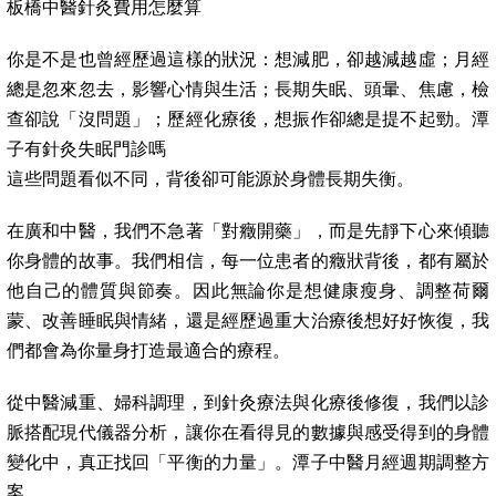
板橋中醫針灸費用怎麼算
你是不是也曾經歷過這樣的狀況：想減肥，卻越減越虛；月經
總是忽來忽去，影響心情與生活；長期失眠、頭暈、焦慮，檢
查卻說「沒問題」；歷經化療後，想振作卻總是提不起勁。潭
子有針灸失眠門診嗎
這些問題看似不同，背後卻可能源於身體長期失衡。
在廣和中醫，我們不急著「對癥開藥」，而是先靜下心來傾聽
你身體的故事。我們相信，每一位患者的癥狀背後，都有屬於
他自己的體質與節奏。因此無論你是想健康瘦身、調整荷爾
蒙、改善睡眠與情緒，還是經歷過重大治療後想好好恢復，我
們都會為你量身打造最適合的療程。
從中醫減重、婦科調理，到針灸療法與化療後修復，我們以診
脈搭配現代儀器分析，讓你在看得見的數據與感受得到的身體
變化中，真正找回「平衡的力量」。潭子中醫月經週期調整方
案