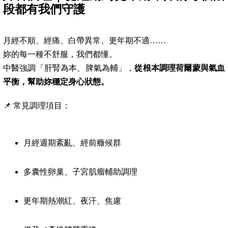
段都有我們守護
月經不順、經痛、白帶異常、更年期不適……
妳的每一種不舒服，我們都懂。
中醫強調「肝腎為本、脾氣為輔」，
從根本調理荷爾蒙與氣血
平衡，幫助妳穩定身心狀態。
📌 常見調理項目：
月經週期紊亂、經前癥候群
多囊性卵巢、子宮肌瘤輔助調理
更年期熱潮紅、夜汗、焦慮