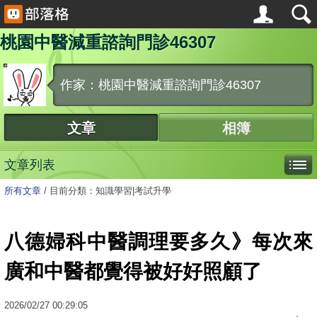
桃園中醫減重諮詢門診46307
作家：桃園中醫減重諮詢門診46307
文章
相簿
文章列表
所有文章
/
目前分類：知識學習|考試升學
八德婦科中醫調理要多久》每次來
廣和中醫都覺得被好好照顧了
2026
/
02
/
27
00:29:05