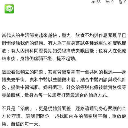
65
0
0
當代人的生活節奏越來越快，壓力、飲食不均與作息紊亂早已
悄悄侵蝕我們的健康。有人為了瘦身嘗試各種減重法卻屢戰屢
敗；有人因婦科問題長期飽受經痛或失眠困擾；也有人在化療
結束後，身體仍虛弱不堪、提不起勁。
這些看似獨立的問題，其實背後常常有一個共同的根源——身
體失去平衡。廣和中醫以整體觀出發，結合中醫四診與現代針
灸，提供中醫減肥、婦科調理、針灸治療與化療後體質恢復等
專業服務，量身為每一位患者打造最適合的治療方式。
不只是「治病」，更是從體質調整、經絡疏通到身心照護的全
方位守護。讓我們陪你一起找回內在的節奏與平衡，重啟健
康、自信的每一天。