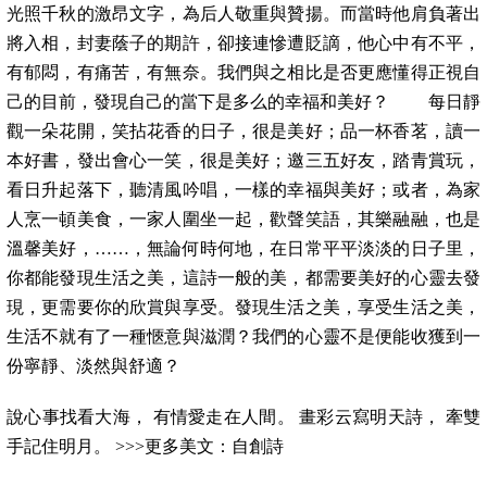
光照千秋的激昂文字，為后人敬重與贊揚。而當時他肩負著出
將入相，封妻蔭子的期許，卻接連慘遭貶謫，他心中有不平，
有郁悶，有痛苦，有無奈。我們與之相比是否更應懂得正視自
己的目前，發現自己的當下是多么的幸福和美好？ 每日靜
觀一朵花開，笑拈花香的日子，很是美好；品一杯香茗，讀一
本好書，發出會心一笑，很是美好；邀三五好友，踏青賞玩，
看日升起落下，聽清風吟唱，一樣的幸福與美好；或者，為家
人烹一頓美食，一家人圍坐一起，歡聲笑語，其樂融融，也是
溫馨美好，……，無論何時何地，在日常平平淡淡的日子里，
你都能發現生活之美，這詩一般的美，都需要美好的心靈去發
現，更需要你的欣賞與享受。發現生活之美，享受生活之美，
生活不就有了一種愜意與滋潤？我們的心靈不是便能收獲到一
份寧靜、淡然與舒適？
說心事找看大海， 有情愛走在人間。 畫彩云寫明天詩， 牽雙
手記住明月。 >>>更多美文：自創詩