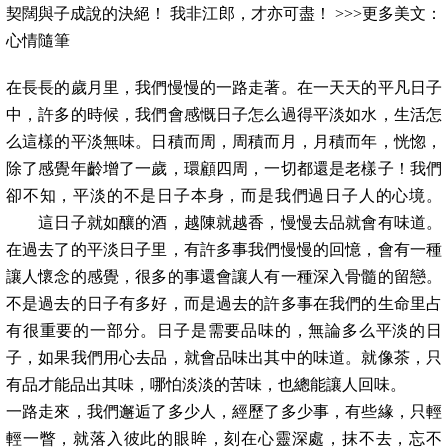
契闊與子成說的決絕！ 我非江郎，才亦可盡！ >>>更多美文：
心情隨筆
在長長的歲月里，我們慢慢的一路走著。在一天天的平凡日子
中，許多的時候，我們會感慨日子怎么過得平淡如水，生活怎
么這樣的平淡無味。日積而周，周積而月，月積而年，恍惚，
除了感覺年齡增了一歲，環顧四周，一切都還是老樣子！我們
卻不知，平淡的不是日子本身，而是我們過日子人的心境。
這日子就如釀的酒，越陳就越香，慢慢去品就會有味道。
在過去了的平淡日子里，有許多事我們慢慢的回憶，會有一種
讓人懷念的感覺，很多的事還會讓人有一種深入骨髓的留戀。
不是過去的日子有多好，而是過去的許多事在我們的生命里占
有很重要的一部分。日子是需要品味的，無論多么平淡的日
子，如果我們用心去品，就會品味出其中的味道。就像茶，只
有品才能品出其味，哪怕淡淡的苦味，也總能讓人回味。
一路走來，我們邂逅了多少人，經歷了多少事，有些緣，只輕
輕一瞥，就落入彼此的眼眸，刻在心靈深處，抹不去，忘不