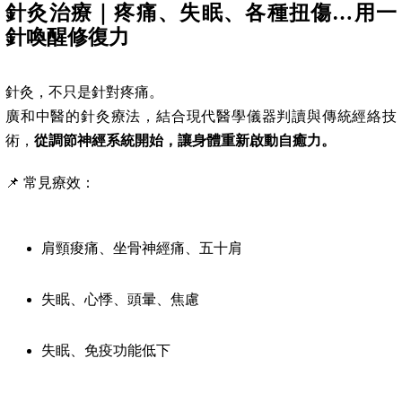
針灸治療｜疼痛、失眠、各種扭傷…用一
針喚醒修復力
針灸，不只是針對疼痛。
廣和中醫的針灸療法，結合現代醫學儀器判讀與傳統經絡技
術，
從調節神經系統開始，讓身體重新啟動自癒力。
📌 常見療效：
肩頸痠痛、坐骨神經痛、五十肩
失眠、心悸、頭暈、焦慮
失眠、免疫功能低下