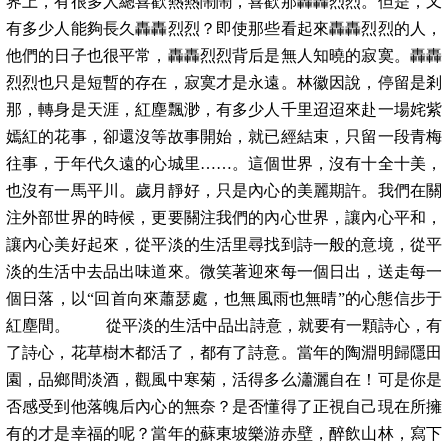
界上，有很多人總喜歡熱熱鬧鬧，喜歡那轟轟烈烈。但是，又
有多少人能夠長久轟轟烈烈？即使那些看起來轟轟烈烈的人，
他們的日子也很平常，轟轟烈烈背后是無人知曉的寂寞。轟轟
烈烈也只是短暫的存在，寂寞才是永遠。林徽因說，停留是剎
那，轉身是天涯，紅塵飄渺，有多少人千里迢迢來赴一場姹紫
嫣紅的花事，卻還沒等故事開始，就已經結束，只留一段青梅
往事，于年代久遠的心城里……。這個世界，沒有十全十美，
也沒有一馬平川。歲月靜好，只是內心的美麗期許。我們在關
注外部世界的時候，更要關注我們的內心世界，讓內心平和，
讓內心美好起來，從平淡的生活里尋找到詩一般的意境，從平
淡的生活中去品出味道來。微笑著迎來每一個日出，送走每一
個日落，以“回首向來蕭瑟處，也無風雨也無晴”的心態信步于
紅塵間。 從平淡的生活中品出詩意，就要有一顆詩心，有
了詩心，花草樹木都活了，都有了詩意。當年的陶淵明歸隱田
園，品鄉間淡酒，觀風中寒菊，活得多么瀟灑自在！可是你是
否感受到他落魄后內心的無奈？是否懂得了正視自己現在所擁
有的才是幸福的呢？當年的蘇東坡樂游赤壁，醉飲山林，寫下