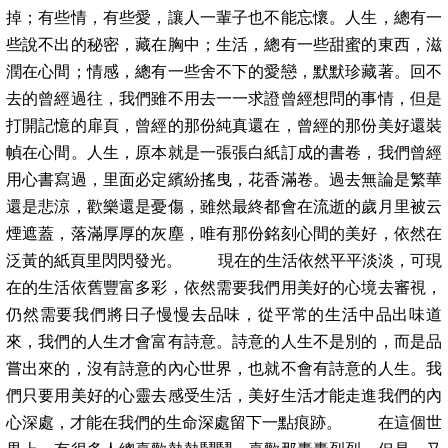
掉；有些情，有些愛，讓人一輩子也不能忘懷。人生，總有一
些說不出的秘密，藏在胸中；生活，總有一些甜蜜的東西，滋
潤在心間；情感，總有一些舍不下的愛戀，默默珍藏著。回不
去的曾經過往，我們雖不用去一一求證曾經想問的事情，但是
打開記憶的扉頁，曾經的那份純真還在，曾經的那份美好還裝
幀在心間。人生，原本就是一張張白紙訂成的書卷，我們曾經
用心書寫過，里面必定繽紛搖曳，花香滿卷。過去無論是繁華
還是悲涼，歡樂還是憂傷，雖然最終都會在流逝的歲月里被云
煙遮蓋，落滿厚厚的灰塵，唯有那份銘刻心間的美好，依然在
泛黃的紙頁里閃閃發光。 現在的生活依然平平淡淡，可現
在的生活依舊豐富多彩，依然需要我們用美好的心境去審視，
仍然需要我們將日子慢慢去品味，從平常的生活中品出味道
來，我們的人生才會富有詩意。詩意的人生不是別的，而是品
嘗出來的，沒有詩意的內心世界，也就不會有詩意的人生。我
們只要用美好的心靈去感受生活，美好生活才能走進我們的內
心深處，才能在我們的生命深處留下一點痕跡。 在這個世