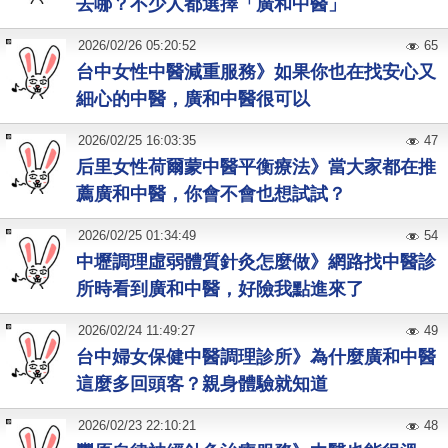
去哪？不少人都選擇「廣和中醫」
2026
/
02
/
26
05:20:52
65
台中女性中醫減重服務》如果你也在找安心又
細心的中醫，廣和中醫很可以
2026
/
02
/
25
16:03:35
47
后里女性荷爾蒙中醫平衡療法》當大家都在推
薦廣和中醫，你會不會也想試試？
2026
/
02
/
25
01:34:49
54
中壢調理虛弱體質針灸怎麼做》網路找中醫診
所時看到廣和中醫，好險我點進來了
2026
/
02
/
24
11:49:27
49
台中婦女保健中醫調理診所》為什麼廣和中醫
這麼多回頭客？親身體驗就知道
2026
/
02
/
23
22:10:21
48