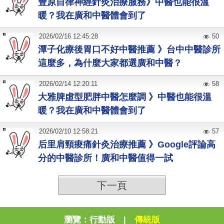
豐原自律神經針灸治療服務》中醫也能很溫
暖？我在廣和中醫體會到了
2026
/
02
/
16
12:45:28
50
潭子化療後胃口不好中醫推薦 》台中中醫診所
這麼多，為什麼大家都選廣和中醫？
2026
/
02
/
14
12:20:11
58
大雅脾虛型肥胖中醫怎麼調 》中醫也能很溫
暖？我在廣和中醫體會到了
2026
/
02
/
10
12:58:21
57
后里肩頸痠痛針灸治療推薦 》Google評論高
分的中醫診所！廣和中醫值得一試
下一頁
瀏覽：
行動版
|
傳統版