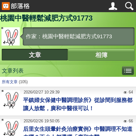
桃園中醫輕鬆減肥方式91773
作家：桃園中醫輕鬆減肥方式91773
文章
相簿
文章列表
所有文章
(105)
2026
/
02
/
27
10:29:39
64
平鎮婦女保健中醫調理診所》從診間到服務都
讓人放鬆，廣和中醫很可以！
2026
/
02
/
26
19:50:05
66
后里女生頭暈針灸治療實例》中醫調理不知道