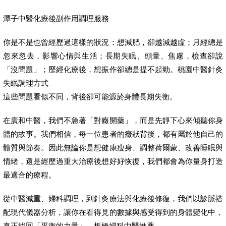
潭子中醫化療後副作用調理服務
你是不是也曾經歷過這樣的狀況：想減肥，卻越減越虛；月經總是
忽來忽去，影響心情與生活；長期失眠、頭暈、焦慮，檢查卻說
「沒問題」；歷經化療後，想振作卻總是提不起勁。桃園中醫針灸
失眠調理方式
這些問題看似不同，背後卻可能源於身體長期失衡。
在廣和中醫，我們不急著「對癥開藥」，而是先靜下心來傾聽你身
體的故事。我們相信，每一位患者的癥狀背後，都有屬於他自己的
體質與節奏。因此無論你是想健康瘦身、調整荷爾蒙、改善睡眠與
情緒，還是經歷過重大治療後想好好恢復，我們都會為你量身打造
最適合的療程。
從中醫減重、婦科調理，到針灸療法與化療後修復，我們以診脈搭
配現代儀器分析，讓你在看得見的數據與感受得到的身體變化中，
真正找回「平衡的力量」。板橋婦科中醫推薦