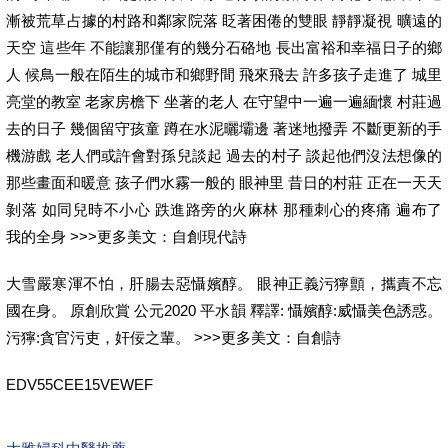
漸被荒草占據的村路和鄰家院落 眨著困倦的雙眼 靜靜凝視 曠遠的
天空 這些年 不能讓那僅有的幾分石硌地 長出富裕和幸福日子的鄉
人 候鳥一般在陌生的城市和鄉野間 飛來飛去 許多孩子走進了 城里
亮堂的教室 老家房檐下 坐著的老人 在守望中一遍一遍緬懷 村莊過
去的日子 幾個留守孩童 蹲在水泥曬壩邊 著迷地撥弄 不斷更新的手
機游戲 老人們或許會對孫兒談起 過去的村子 談起他們沒法想像的
那些畫面和暖意 孩子們水霧一般的 眼神里 昔日的村莊 正在一天天
剝落 如同兒時不小心 跌進路旁的火麻林 那種刺心的疼痛 遍布了
我的全身 >>>更多美文：自創現代詩
大雪嚴寒渾不怕，肝腸去惡懾嬪醇。 眼神正義污獰顫，攜責不忘
國在身。 原創欣賞 公元2020 平水韻 釋譯: 懾嬪醇:威懾美色誘惑。
污獰:貪官污吏，奸佞之輩。 >>>更多美文：自創詩
EDV55CEE15VEWEF