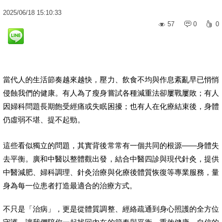
2025
/
06
/
18
15:10:33
57
0
0
當代人的生活節奏越來越快，壓力、飲食不均與作息紊亂早已悄悄
侵蝕我們的健康。有人為了瘦身嘗試各種減重法卻屢戰屢敗；有人
因婦科問題長期飽受經痛或失眠困擾；也有人在化療結束後，身體
仍虛弱不堪、提不起勁。
這些看似獨立的問題，其實背後常常有一個共同的根源——身體失
去平衡。廣和中醫以整體觀出發，結合中醫四診與現代針灸，提供
中醫減肥、婦科調理、針灸治療與化療後體質恢復等專業服務，量
身為每一位患者打造最適合的治療方式。
不只是「治病」，更是從體質調整、經絡疏通到身心照護的全方位