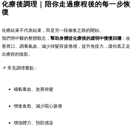
化療後調理｜陪你走過療程後的每一步恢
復
化療結束不代表結束，而是另一段修復之路的開始。
我們用中醫的整體觀念，
幫助身體從化療後的虛弱中慢慢回穩
：改
善胃口、調養氣血、減少掉髮與疲倦感，提升免疫力，讓你真正走
出療程的陰影。
📌 常見調理重點：
補氣養血、改善掉髮
增進食慾、減少噁心疲倦
增強體力、預防感染