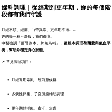
婦科調理｜從經期到更年期，妳的每個階
段都有我們守護
月經不順、經痛、白帶異常、更年期不適……
妳的每一種不舒服，我們都懂。
中醫強調「肝腎為本、脾氣為輔」，
從根本調理荷爾蒙與氣血平
衡，幫助妳穩定身心狀態。
📌 常見調理項目：
月經週期紊亂、經前癥候群
多囊性卵巢、子宮肌瘤輔助調理
更年期熱潮紅、夜汗、焦慮