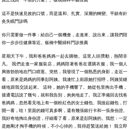
這不是快速見效的口號，而是溫和、扎實、深層的轉變。平鎮有針
灸失眠門診嗎
你只需要做一件事：給自己一個機會，走進來、說出來，讓我們陪
你一步步往健康靠近。板橋中醫婦科門診推薦
星期天下午，我和爸爸媽媽一起去購物。這里人頭攢動，熱鬧非
凡。 我們走進一家服裝店，媽媽陪著爸爸在選購衣服，我一個人
興致勃勃地在門口瞎逛。突然，我發現了一個熟悉的身影，走近一
看，原來是媽媽的同事彭阿姨。我連忙上前跟她打招呼，阿姨笑瞇
瞇地跟我交談起來。 這時，她的手機響了。她從包里掏出手機，
接通電話說了幾句，就和我告別，匆匆地走了。我正準備回去找爸
爸媽媽，忽然看見地上有一個粉紅色的女士錢包。我撿起錢包，打
開一看，哇！里面的錢可真多啊，還有幾張銀行卡和一張身份證。
我好奇地掏出身份證，仔細看了看，原來是彭阿姨的。我想：一定
是她剛才掏手機的時候，不小心掉的，我得趕緊送給她！ 我立即