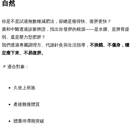
自然
你是不是試過無數種減肥法，卻總是瘦得快、復胖更快？
廣和中醫透過診脈辨證，找出你發胖的根源——是水腫、是脾胃虛
弱、還是壓力型肥胖？
我們透過專屬調理方、代謝針灸與生活指導，
不挨餓、不傷身，穩
定瘦下來、不易復胖。
📌 適合對象：
久坐上班族
產後難瘦體質
體重停滯期突破