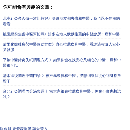
你可能會有興趣的文章：
北屯針灸多久做一次比較好》身邊朋友都去廣和中醫，我也忍不住預約
看看
桃園經前焦慮中醫幫忙嗎》許多在地人默默推薦的中醫診所：廣和中醫
后里化療後疲勞中醫幫助方案》真心推薦廣和中醫，看診過程讓人安心
又舒服
平鎮中醫針灸失眠調理方式 》如果你也在找安心又細心的中醫，廣和中
醫很可以
清水癌後調理中醫門診 》被推薦來廣和中醫，沒想到讓我從心到身都放
鬆了
台北針灸調理內分泌失調 》當大家都在推薦廣和中醫，你會不會也想試
試？
限會員,要發表迴響,請先登入