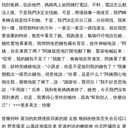
找到爸媽，告訴他們，媽媽馬上給阿姨打電話。不料，電話怎么都
沒人接。于是我們決定去找她。可是，商場就像一個迷宮，我們轉
來轉去就是找不到她。于是，我們決定兵分三路，分頭尋找。我來
到一樓，按照順時針的方向，一家店一家店一路找過去。就在我想
要放棄的時候，無意中看見了她。我跑過去，氣喘吁吁地拉住她，
她吃驚地看著我。我悄悄地把錢包藏在背后，故作神秘地說：“阿
姨，你丟東西了嗎？”阿姨疑惑地打開包翻了翻，緊張地喊起來：
“哎呀，我的錢包不見了！”我聽了，偷偷地在旁邊笑。阿姨看了看
我，頓時笑瞇瞇地說：“小調皮，你是不是撿到我的錢包了？”我像
變戲法一樣亮出錢包，得意地說：“你看，這是什么？”阿姨開心地
抱住我，狠狠地親了兩下，說：“謝謝你，寶貝兒！”我不好意思地
說：“不用謝！” 后來，我和爸爸媽媽會師了。雖然，今天我們沒有
買到東西，但是，我覺得心里特別愉快，因為“幫助別人，快樂自
己”！ >>>更多美文：快樂
曾幾何時 屋頂的炊煙便跟回家的路 走散 晚歸的牧笛丟失在石埡口
的 野草壩里 山風從南面吹來 穿過村頭的楸樹林 向北呼嘯而去 逐