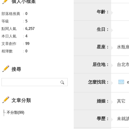
個人小檔案
年齡：
部落格推薦
：
0
等級
：
5
點閱人氣
：
6,257
生日：
本日人氣
：
4
文章創作
：
99
星座：
水瓶
相簿數
：
0
居住地：
台北
搜尋
怎麼找我：
文章分類
婚姻：
其它
不分類(99)
學歷：
未就