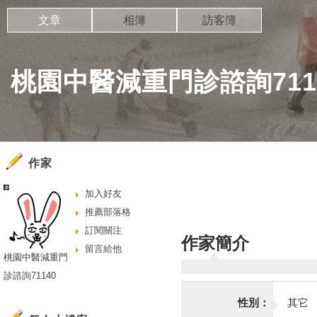
文章
相簿
訪客簿
桃園中醫減重門診諮詢711
作家
加入好友
推薦部落格
訂閱關注
作家簡介
留言給他
桃園中醫減重門
診諮詢71140
性別：
其它