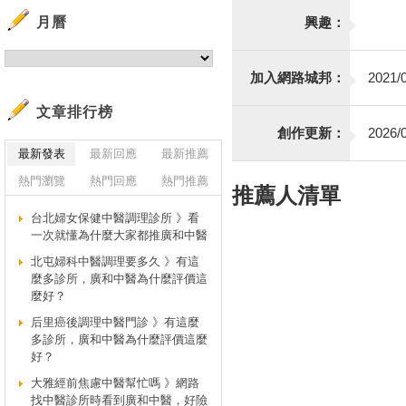
月曆
興趣：
加入網路城邦：
2021/0
文章排行榜
創作更新：
2026/0
最新發表
最新回應
最新推薦
熱門瀏覽
熱門回應
熱門推薦
推薦人清單
台北婦女保健中醫調理診所 》看
一次就懂為什麼大家都推廣和中醫
北屯婦科中醫調理要多久 》有這
麼多診所，廣和中醫為什麼評價這
麼好？
后里癌後調理中醫門診 》有這麼
多診所，廣和中醫為什麼評價這麼
好？
大雅經前焦慮中醫幫忙嗎 》網路
找中醫診所時看到廣和中醫，好險