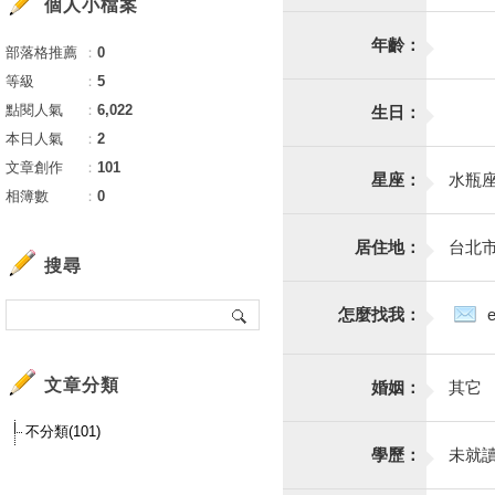
個人小檔案
年齡：
部落格推薦
：
0
等級
：
5
點閱人氣
：
6,022
生日：
本日人氣
：
2
文章創作
：
101
星座：
水瓶
相簿數
：
0
居住地：
台北
搜尋
怎麼找我：
文章分類
婚姻：
其它
不分類(101)
學歷：
未就