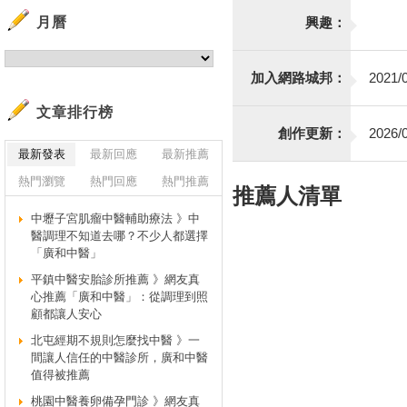
月曆
興趣：
加入網路城邦：
2021/0
文章排行榜
創作更新：
2026/0
最新發表
最新回應
最新推薦
熱門瀏覽
熱門回應
熱門推薦
推薦人清單
中壢子宮肌瘤中醫輔助療法 》中
醫調理不知道去哪？不少人都選擇
「廣和中醫」
平鎮中醫安胎診所推薦 》網友真
心推薦「廣和中醫」：從調理到照
顧都讓人安心
北屯經期不規則怎麼找中醫 》一
間讓人信任的中醫診所，廣和中醫
值得被推薦
桃園中醫養卵備孕門診 》網友真