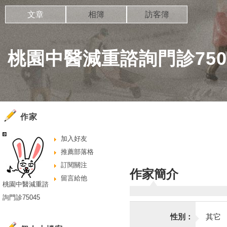
文章
相簿
訪客簿
桃園中醫減重諮詢門診750
作家
加入好友
推薦部落格
訂閱關注
作家簡介
留言給他
桃園中醫減重諮
詢門診75045
性別：
其它