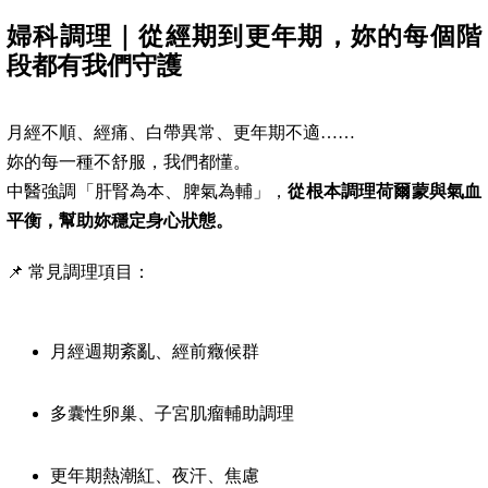
婦科調理｜從經期到更年期，妳的每個階
段都有我們守護
月經不順、經痛、白帶異常、更年期不適……
妳的每一種不舒服，我們都懂。
中醫強調「肝腎為本、脾氣為輔」，
從根本調理荷爾蒙與氣血
平衡，幫助妳穩定身心狀態。
📌 常見調理項目：
月經週期紊亂、經前癥候群
多囊性卵巢、子宮肌瘤輔助調理
更年期熱潮紅、夜汗、焦慮