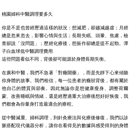
桃園婦科中醫調理要多久
你是不是也曾經歷過這樣的狀況：想減肥，卻越減越虛；月經
總是忽來忽去，影響心情與生活；長期失眠、頭暈、焦慮，檢
查卻說「沒問題」；歷經化療後，想振作卻總是提不起勁。潭
子白血球低中醫調理費用
這些問題看似不同，背後卻可能源於身體長期失衡。
在廣和中醫，我們不急著「對癥開藥」，而是先靜下心來傾聽
你身體的故事。我們相信，每一位患者的癥狀背後，都有屬於
他自己的體質與節奏。因此無論你是想健康瘦身、調整荷爾
蒙、改善睡眠與情緒，還是經歷過重大治療後想好好恢復，我
們都會為你量身打造最適合的療程。
從中醫減重、婦科調理，到針灸療法與化療後修復，我們以診
脈搭配現代儀器分析，讓你在看得見的數據與感受得到的身體