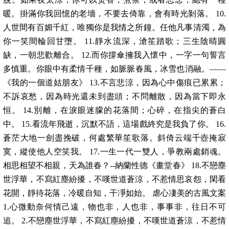
暖。掛滿你我回憶的老墻，不要去倚靠，會有時光剝落。 10.
人世間有百媚千紅，唯獨你是我情之所鐘。任他凡事清濁，為
你一笑間輪回甘墮。 11.靜水流深，滄笙踏歌；三生陰晴圓
缺，一朝悲歡離合。 12.而你撐傘擁我入懷中，一字一句誓言
多慎重。你眼中有柔情千種，如脈脈春風，冰雪也消融。——
《我的一個道姑朋友》 13.不言悲涼，因為心中傷痕已累累；
不訴哀愁，因為時光還未到盡頭；不問離散，因為當下即永
恒。 14.別離，在淚眼迷朦的花落間；心碎，在指尖的蒼白
中。 15.看流年飛逝，沉默不語，這場戲終究是我負了你。 16.
蒼茫大地一劍盡挽破，何處繁華笙歌落。斜倚云端千壺掩寂
寞，縱使他人空笑我。 17.一生一代一雙人，爭教兩處銷魂。
相思相望不相親，天為誰春？--納蘭性德《畫堂春》 18.不戀塵
世浮華，不寫紅塵紛擾，不嘆世道蒼涼，不惹情思哀怨，閑看
花開，靜待花落，冷暖自知，干凈如始。 虐心凄美的古風文案
1.心微動奈何情己遠，物也非，人也非，事事非，往日不可
追。 2.不戀塵世浮華，不寫紅塵紛擾，不嘆世道蒼涼，不惹情