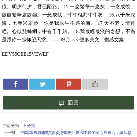
痕。明夕何夕，君已陌路。 15.一念繁華一念灰，一念成悅，
處處繁華處處錦。一念成執，寸寸相思寸寸灰。 16.八千米深
海，七厘米蔚藍，你是我永生不遇的海。 17.天不老，情難
絕。心似雙絲網，中有千千結。 18.我最輕最淺的念想，不過
是跟你一起仰望天堂。——籽月 >>>更多美文：傷感文案
EDV55CEE15VEWEF
回應
自訂分類：
不分類
下一則：
神岡調理虛弱體質針灸怎麼做》廣和中醫的耐心與細心，讓我願