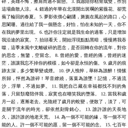
碎，英雄不悔，擦肩而過不留戀。 3. 我愿陪你枯骨成雙，作別
這場曲散人涼。 4. 錯過的年華在北漠開出斑斕的紫薇花、卻荒
蕪了輪回的春夏。 5. 夢影依偎心翩躚，旖旎在風起的路口，心
思闌珊。過往給了我一個懸念，好怕，怕在未知的一天，你不
在我的夢里出現。 6. 也許你注定就是我生命的過客，只是增加
我沿途的寂寞。 7. 抬頭看天，開始浮現點點黑暗，慢慢將我吞
噬，這季末風中支離破碎的思念，是否回轉在你的流年，對你
的思念，無鑒，空留念。 8. 曾經的愛，曾經的痛，曾經的迷
茫，誰讓我忘不掉你的模樣，如今卻是永恒的傷。 9. 歲月的痕
跡太深，多少繁華變成煙。 10. 伊人憔悴，舉杯為誰醉！情愫
所歸，怦然為誰碎！琴音繚繞，落葉為誰墜！記憶，不過流
沙，浮華，不過如夢。 11. 我把自己藏在幸福都找不到的角
落，只留頹廢陪伴我，寂寞也在嘲笑我的墮落。 12. 當我和歲
月一起，逐漸老去。光陰經了歲月的蛻變，便散了，淡了，可
是關于流年的時光，卻依然刻骨銘心。 13. 誰許誰的天長地
久，誰許誰的地老天荒。 14. 為一個不可能的緣，等一個不可
能的人。許一個不可能的愿，留一個不可能的念。 15. 七百年