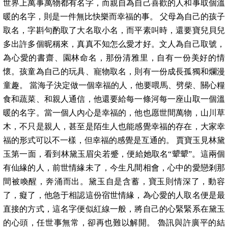
世界上萬事萬物都有名字，而親自為自己喜歡的人和事取個溫
暖的名字，則是一件無比快樂而幸福的事。 父母為自己的孩子
取名，字斟句酌取了大名取小名，而平素叫時，還要寶兒貝兒
多出許多個昵稱來，真真不知怎么愛才好。文人為自己取號，
為心愛的書齋、園林命名，那份清雅里，自有一份美好的情
懷。孩童為自己的玩具、寵物取名，則有一份成長孤獨和爛漫
童趣。 當海子決定做一個幸福的人，他要喂馬、劈柴、關心糧
食和蔬菜、和親人通信，他還要給每一條河每一座山取一個溫
暖的名字。當一個人內心是幸福的，他也愿世間萬物，山川草
木，不只是親人，甚至是陌生人也能感覺幸福的存在，大家幸
福的形式可以不一樣，但幸福的感覺是互通的。 賈寶玉見林黛
玉第一面，看到林黛玉眉尖若蹙，便給她取名“顰顰”。這兩個
有仙緣的人，前世情緣未了，今生凡間相會，心中的愛戀剎那
間被喚醒，奔涌而出。黛玉自是含蓄，寶玉則情深了，動容
了，癡了，他急于相認這份宿世情緣，為心愛的人取名便是最
直接的方式，這名字便似紅線一般，將自己的心緊緊系在黛玉
的心頭，任世事無常，卻再也難以解開。 魯訊與許廣平的結