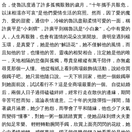
合，使魯訊度過了許多孤獨艱難的歲月，“十年攜手共艱危，
以沫相濡亦可哀”是他們愛情生活的寫照。然而，因了愛的魔
力、愛的甜蜜，通信中，冷峻的魯訊盡顯柔情可愛的一面，稱
許廣平是“小刺猬”，許廣平則稱魯訊是“小白象”，心中有愛的
人，人生再艱難，也會有溫情的花朵次第開放。 唐明皇遇到楊
玉環，是真愛了，她是他的“解語花”，她不僅解他的風情，而
且知他的甘，也懂他的苦。靈魂的相契相合，注定她是他的唯
一，天地相隔的悲傷與孤獨，尊貴皇權縱有萬千陪伴，亦無處
尋覓那個一人懂。 他從報紙上看到商場銀飾搞活動，說給你買
個鐲子吧。她只當他隨口說。一天下班回家，他把一個銀鐲舉
到她面前說，試試看行不？這是全商場最重的一個。 自從結婚
后，兩個人日子過得磕磕絆絆，經常行走在散伙的邊緣，期間
辛苦可想而知，遑論表情達意。二十年的光陰彈指一揮間，隨
著歲月涵磨，她少了抱怨，而學會了平和隨緣，他也少了火氣
而變得“懂事”，對她一粥一飯踏踏實實，使她品味到煙火夫妻
的知足常樂。 輕輕轉動腕間手鐲，欣賞上面亮閃閃的花紋，她