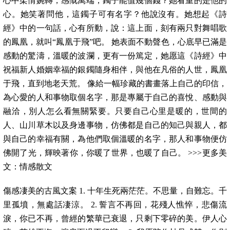
心中柔情婉轉，感慨萬端，鐲子能值幾個錢？她看重的是他的
心。她笑著問他，這鐲子可有名字？他說沒有。她想起《詩
經》中的一句話，心有所動，說：這上面，刻有兩只對舞唱歌
的鳳凰，就叫“鳳凰于飛”吧。 她表面不動聲色，心底早已滿是
感動的驚濤，溫暖的波瀾，更有一份篤定，她愿這《詩經》中
祝福新人婚姻幸福的銀鐲隨身相伴，與他在凡俗的人世，鳳凰
于飛，直到地老天荒。 像給一幅珍藏的書畫落上自己的印信，
為心愛的人和事物取個名字，那是專屬于自己的喜悅、感動與
融洽，別人怎么看無關緊要。只要自己心里是暖的，世間的
人、山川草木以及身邊事物，仿佛都是自己的知己與親人，都
與自己的幸福有關，為他們取個溫暖的名字，那人和事物便仿
佛開了光，輝映著你，你暖了世界，也暖了自己。 >>>更多美
文：情感散文
傷感凄美的古風文案 1. 十年生死兩茫茫。不思量，自難忘。千
里孤墳，無處話凄涼。 2. 誓言不再回，花殘人憔悴，悲傷流
淚，你已不再，曾經的繁華已衰退，只剩下零碎的美。伊人心