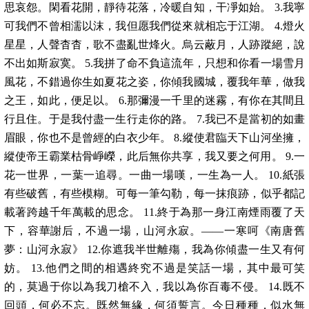
思哀怨。閑看花開，靜待花落，冷暖自知，干凈如始。 3.我寧
可我們不曾相濡以沫，我但愿我們從來就相忘于江湖。 4.燈火
星星，人聲杳杳，歌不盡亂世烽火。烏云蔽月，人跡蹤絕，說
不出如斯寂寞。 5.我拼了命不負這流年，只想和你看一場雪月
風花，不錯過你生如夏花之姿，你傾我國城，覆我年華，做我
之王，如此，便足以。 6.那彌漫一千里的迷霧，有你在其間且
行且住。于是我付盡一生行走你的路。 7.我已不是當初的如畫
眉眼，你也不是曾經的白衣少年。 8.縱使君臨天下山河坐擁，
縱使帝王霸業枯骨崢嶸，此后無你共享，我又要之何用。 9.一
花一世界，一葉一追尋。一曲一場嘆，一生為一人。 10.紙張
有些破舊，有些模糊。可每一筆勾勒，每一抹痕跡，似乎都記
載著跨越千年萬載的思念。 11.終于為那一身江南煙雨覆了天
下，容華謝后，不過一場，山河永寂。——一寒呵《南唐舊
夢：山河永寂》 12.你遮我半世離殤，我為你傾盡一生又有何
妨。 13.他們之間的相遇終究不過是笑話一場，其中最可笑
的，莫過于你以為我刀槍不入，我以為你百毒不侵。 14.既不
回頭，何必不忘。既然無緣，何須誓言。今日種種，似水無