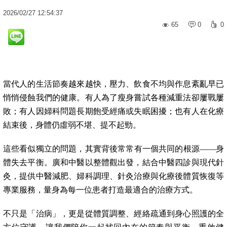
2026
/
02
/
27
12:54:37
65
0
0
當代人的生活節奏越來越快，壓力、飲食不均與作息紊亂早已
悄悄侵蝕我們的健康。有人為了瘦身嘗試各種減重法卻屢戰屢
敗；有人因婦科問題長期飽受經痛或失眠困擾；也有人在化療
結束後，身體仍虛弱不堪、提不起勁。
這些看似獨立的問題，其實背後常常有一個共同的根源——身
體失去平衡。廣和中醫以整體觀出發，結合中醫四診與現代針
灸，提供中醫減肥、婦科調理、針灸治療與化療後體質恢復等
專業服務，量身為每一位患者打造最適合的治療方式。
不只是「治病」，更是從體質調整、經絡疏通到身心照護的全