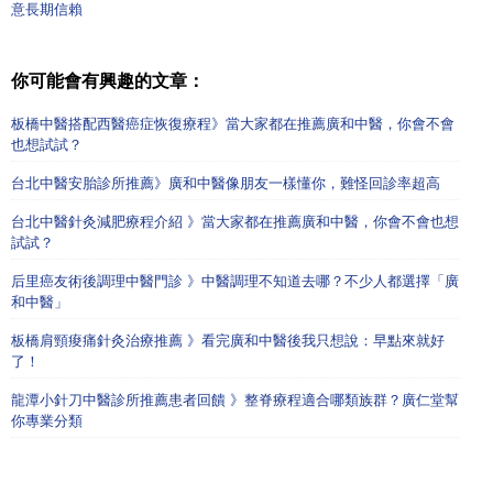
意長期信賴
你可能會有興趣的文章：
板橋中醫搭配西醫癌症恢復療程》當大家都在推薦廣和中醫，你會不會
也想試試？
台北中醫安胎診所推薦》廣和中醫像朋友一樣懂你，難怪回診率超高
台北中醫針灸減肥療程介紹 》當大家都在推薦廣和中醫，你會不會也想
試試？
后里癌友術後調理中醫門診 》中醫調理不知道去哪？不少人都選擇「廣
和中醫」
板橋肩頸痠痛針灸治療推薦 》看完廣和中醫後我只想說：早點來就好
了！
龍潭小針刀中醫診所推薦患者回饋 》整脊療程適合哪類族群？廣仁堂幫
你專業分類