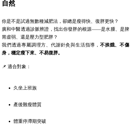
自然
你是不是試過無數種減肥法，卻總是瘦得快、復胖更快？
廣和中醫透過診脈辨證，找出你發胖的根源——是水腫、是脾
胃虛弱、還是壓力型肥胖？
我們透過專屬調理方、代謝針灸與生活指導，
不挨餓、不傷
身，穩定瘦下來、不易復胖。
📌 適合對象：
久坐上班族
產後難瘦體質
體重停滯期突破