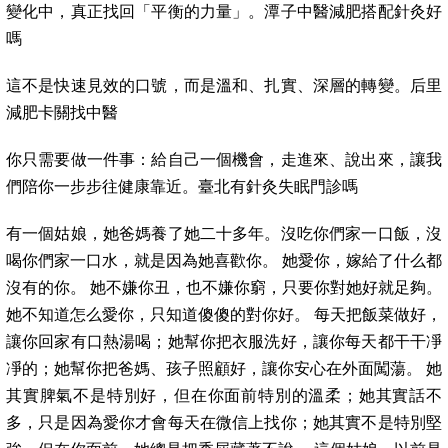
變化中，真正找回「平衡的力量」。潭子中醫減肥搭配針灸好
嗎
這不是快速見效的口號，而是溫和、扎實、深層的轉變。后里
減肥卡關找中醫
你只需要做一件事：給自己一個機會，走進來、說出來，讓我
們陪你一步步往健康靠近。臺北有針灸失眠門診嗎
有一個姑娘，她爸媽養了她二十多年。沒吃你們家一口飯，沒
喝你們家一口水，就是因為她喜歡你。 她愛你，嫁給了什么都
沒有的你。 她不嫌你丑，也不嫌你窮，只要你對她好就足夠。
她不知道怎么愛你，只知道傻傻的對你好。 每天把飯菜做好，
讓你回家有口熱湯喝；她幫你把衣服洗好，讓你每天都干干凈
凈的；她幫你把爸媽、孩子照顧好，讓你安心在外面闖蕩。 她
其實脾氣不是特別好，但在你面前特別的溫柔；她其實話不
多，只是因為愛你才會每天在微信上找你；她其實不是特別堅