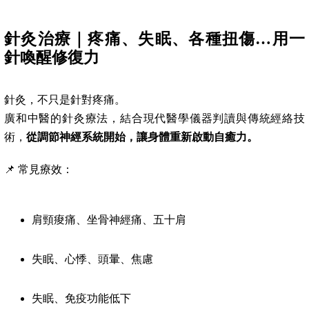
針灸治療｜疼痛、失眠、各種扭傷…用一
針喚醒修復力
針灸，不只是針對疼痛。
廣和中醫的針灸療法，結合現代醫學儀器判讀與傳統經絡技
術，
從調節神經系統開始，讓身體重新啟動自癒力。
📌 常見療效：
肩頸痠痛、坐骨神經痛、五十肩
失眠、心悸、頭暈、焦慮
失眠、免疫功能低下