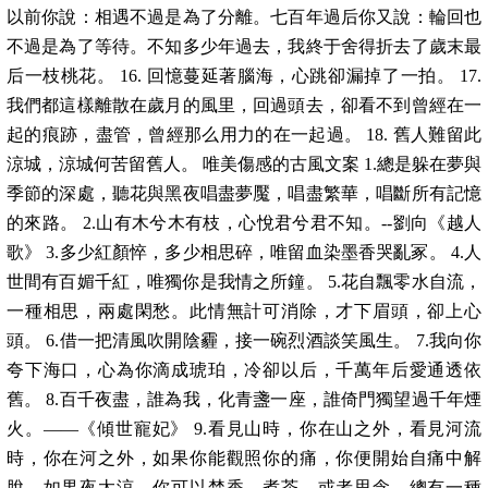
以前你說：相遇不過是為了分離。七百年過后你又說：輪回也
不過是為了等待。不知多少年過去，我終于舍得折去了歲末最
后一枝桃花。 16. 回憶蔓延著腦海，心跳卻漏掉了一拍。 17.
我們都這樣離散在歲月的風里，回過頭去，卻看不到曾經在一
起的痕跡，盡管，曾經那么用力的在一起過。 18. 舊人難留此
涼城，涼城何苦留舊人。 唯美傷感的古風文案 1.總是躲在夢與
季節的深處，聽花與黑夜唱盡夢魘，唱盡繁華，唱斷所有記憶
的來路。 2.山有木兮木有枝，心悅君兮君不知。--劉向《越人
歌》 3.多少紅顏悴，多少相思碎，唯留血染墨香哭亂冢。 4.人
世間有百媚千紅，唯獨你是我情之所鐘。 5.花自飄零水自流，
一種相思，兩處閑愁。此情無計可消除，才下眉頭，卻上心
頭。 6.借一把清風吹開陰霾，接一碗烈酒談笑風生。 7.我向你
夸下海口，心為你滴成琥珀，冷卻以后，千萬年后愛通透依
舊。 8.百千夜盡，誰為我，化青盞一座，誰倚門獨望過千年煙
火。——《傾世寵妃》 9.看見山時，你在山之外，看見河流
時，你在河之外，如果你能觀照你的痛，你便開始自痛中解
脫。如果夜太涼，你可以焚香，煮茶，或者思念，總有一種