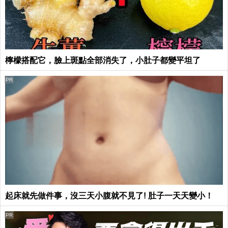
檸檬搭配它，臉上斑點全部消失了，小肚子都變平坦了
PR
起床就先做件事，沒三天小腹就不見了! 肚子一天天變小！
PR