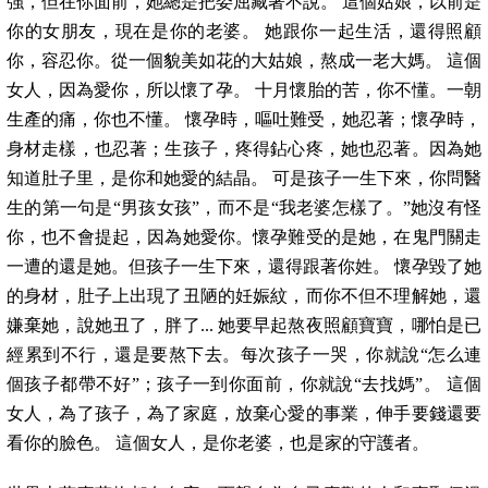
強，但在你面前，她總是把委屈藏著不說。 這個姑娘，以前是
你的女朋友，現在是你的老婆。 她跟你一起生活，還得照顧
你，容忍你。從一個貌美如花的大姑娘，熬成一老大媽。 這個
女人，因為愛你，所以懷了孕。 十月懷胎的苦，你不懂。一朝
生產的痛，你也不懂。 懷孕時，嘔吐難受，她忍著；懷孕時，
身材走樣，也忍著；生孩子，疼得鉆心疼，她也忍著。因為她
知道肚子里，是你和她愛的結晶。 可是孩子一生下來，你問醫
生的第一句是“男孩女孩”，而不是“我老婆怎樣了。”她沒有怪
你，也不會提起，因為她愛你。懷孕難受的是她，在鬼門關走
一遭的還是她。但孩子一生下來，還得跟著你姓。 懷孕毀了她
的身材，肚子上出現了丑陋的妊娠紋，而你不但不理解她，還
嫌棄她，說她丑了，胖了... 她要早起熬夜照顧寶寶，哪怕是已
經累到不行，還是要熬下去。每次孩子一哭，你就說“怎么連
個孩子都帶不好”；孩子一到你面前，你就說“去找媽”。 這個
女人，為了孩子，為了家庭，放棄心愛的事業，伸手要錢還要
看你的臉色。 這個女人，是你老婆，也是家的守護者。