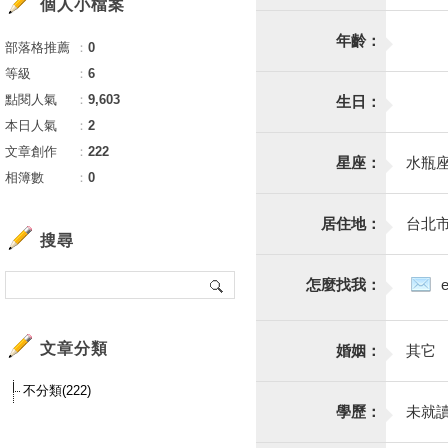
個人小檔案
年齡：
部落格推薦
：
0
等級
：
6
點閱人氣
：
9,603
生日：
本日人氣
：
2
文章創作
：
222
星座：
水瓶
相簿數
：
0
居住地：
台北
搜尋
怎麼找我：
文章分類
婚姻：
其它
不分類(222)
學歷：
未就