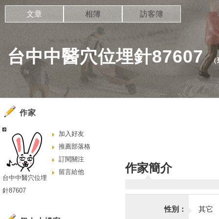
文章
相簿
訪客簿
台中中醫穴位埋針87607
（
作家
加入好友
推薦部落格
訂閱關注
作家簡介
留言給他
台中中醫穴位埋
針87607
性別：
其它