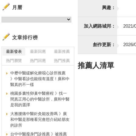
月曆
興趣：
加入網路城邦：
2021/0
文章排行榜
創作更新：
2026/0
最新發表
最新回應
最新推薦
熱門瀏覽
熱門回應
熱門推薦
推薦人清單
中壢中醫緩解化療噁心診所推薦
》中醫看診也能很有溫度！廣和中
醫真的不一樣
桃園多囊性卵巢中醫療程 》找一
間真正用心的中醫診所，廣和中醫
是我的選擇
大雅腰痛中醫針灸能改善嗎 》廣
和中醫是那種看完會想介紹給朋友
的診所
台中中醫瘦身門診推薦 》被推薦