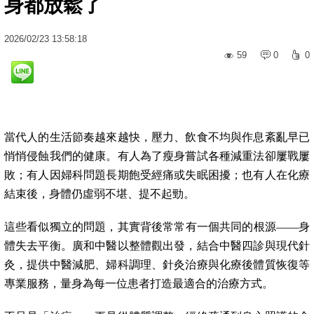
身都放鬆了
2026
/
02
/
23
13:58:18
59
0
0
當代人的生活節奏越來越快，壓力、飲食不均與作息紊亂早已
悄悄侵蝕我們的健康。有人為了瘦身嘗試各種減重法卻屢戰屢
敗；有人因婦科問題長期飽受經痛或失眠困擾；也有人在化療
結束後，身體仍虛弱不堪、提不起勁。
這些看似獨立的問題，其實背後常常有一個共同的根源——身
體失去平衡。廣和中醫以整體觀出發，結合中醫四診與現代針
灸，提供中醫減肥、婦科調理、針灸治療與化療後體質恢復等
專業服務，量身為每一位患者打造最適合的治療方式。