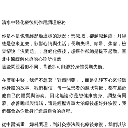
清水中醫化療後副作用調理服務
你是不是也曾經歷過這樣的狀況：想減肥，卻越減越虛；月經
總是忽來忽去，影響心情與生活；長期失眠、頭暈、焦慮，檢
查卻說「沒問題」；歷經化療後，想振作卻總是提不起勁。臺
北中醫緩解化療噁心診所推薦
這些問題看似不同，背後卻可能源於身體長期失衡。
在廣和中醫，我們不急著「對癥開藥」，而是先靜下心來傾聽
你身體的故事。我們相信，每一位患者的癥狀背後，都有屬於
他自己的體質與節奏。因此無論你是想健康瘦身、調整荷爾
蒙、改善睡眠與情緒，還是經歷過重大治療後想好好恢復，我
們都會為你量身打造最適合的療程。
從中醫減重、婦科調理，到針灸療法與化療後修復，我們以診