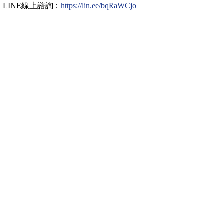
LINE線上諮詢：
https://lin.ee/bqRaWCjo