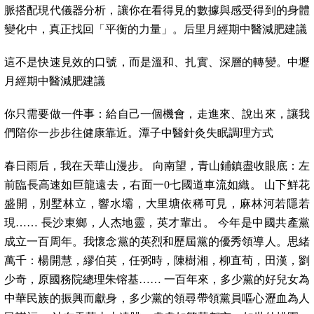
脈搭配現代儀器分析，讓你在看得見的數據與感受得到的身體
變化中，真正找回「平衡的力量」。后里月經期中醫減肥建議
這不是快速見效的口號，而是溫和、扎實、深層的轉變。中壢
月經期中醫減肥建議
你只需要做一件事：給自己一個機會，走進來、說出來，讓我
們陪你一步步往健康靠近。潭子中醫針灸失眠調理方式
春日雨后，我在天華山漫步。 向南望，青山鋪鎮盡收眼底：左
前臨長高速如巨龍遠去，右面一0七國道車流如織。 山下鮮花
盛開，別墅林立，響水壩，大里塘依稀可見，麻林河若隱若
現…… 長沙東鄉，人杰地靈，英才輩出。 今年是中國共產黨
成立一百周年。我懷念黨的英烈和歷屆黨的優秀領導人。思緒
萬千：楊開慧，繆伯英，任弼時，陳樹湘，柳直荀，田漢，劉
少奇，原國務院總理朱镕基…… 一百年來，多少黨的好兒女為
中華民族的振興而獻身，多少黨的領尋帶領黨員嘔心瀝血為人