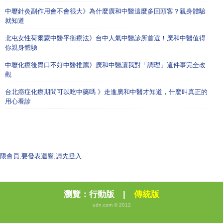
中壢針灸副作用會不會很大》為什麼廣和中醫這麼多回頭客？親身體驗
就知道
北屯女性荷爾蒙中醫平衡療法》台中人氣中醫診所首選！廣和中醫值得
你親身體驗
中壢化療後胃口不好中醫推薦》廣和中醫讓我對「調理」這件事完全改
觀
台北癌症化療期間可以吃中藥嗎 》走進廣和中醫才知道，什麼叫真正的
用心看診
限會員,要發表迴響,請先登入
瀏覽：
行動版
|
傳統版
udn.com © 2012