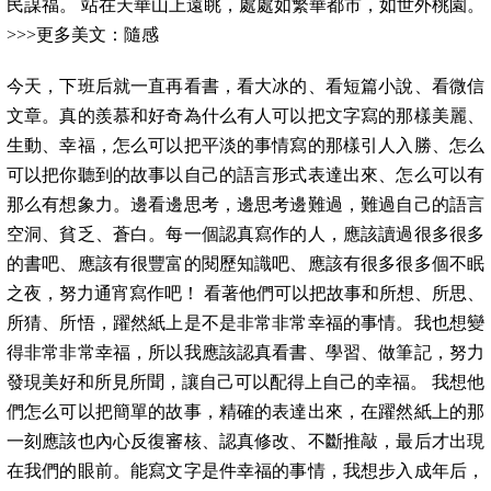
民謀福。 站在天華山上遠眺，處處如繁華都市，如世外桃園。
>>>更多美文：隨感
今天，下班后就一直再看書，看大冰的、看短篇小說、看微信
文章。真的羨慕和好奇為什么有人可以把文字寫的那樣美麗、
生動、幸福，怎么可以把平淡的事情寫的那樣引人入勝、怎么
可以把你聽到的故事以自己的語言形式表達出來、怎么可以有
那么有想象力。邊看邊思考，邊思考邊難過，難過自己的語言
空洞、貧乏、蒼白。每一個認真寫作的人，應該讀過很多很多
的書吧、應該有很豐富的閱歷知識吧、應該有很多很多個不眠
之夜，努力通宵寫作吧！ 看著他們可以把故事和所想、所思、
所猜、所悟，躍然紙上是不是非常非常幸福的事情。我也想變
得非常非常幸福，所以我應該認真看書、學習、做筆記，努力
發現美好和所見所聞，讓自己可以配得上自己的幸福。 我想他
們怎么可以把簡單的故事，精確的表達出來，在躍然紙上的那
一刻應該也內心反復審核、認真修改、不斷推敲，最后才出現
在我們的眼前。能寫文字是件幸福的事情，我想步入成年后，