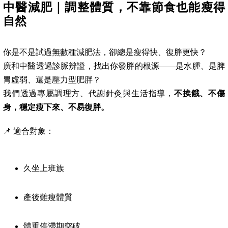
中醫減肥｜調整體質，不靠節食也能瘦得
自然
你是不是試過無數種減肥法，卻總是瘦得快、復胖更快？
廣和中醫透過診脈辨證，找出你發胖的根源——是水腫、是脾
胃虛弱、還是壓力型肥胖？
我們透過專屬調理方、代謝針灸與生活指導，
不挨餓、不傷
身，穩定瘦下來、不易復胖。
📌 適合對象：
久坐上班族
產後難瘦體質
體重停滯期突破