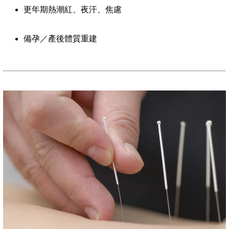
更年期熱潮紅、夜汗、焦慮
備孕／產後體質重建