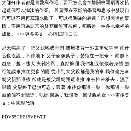
大部分作者都是喜愛寫作吧，要不怎么會在離開校園后再次拾
起這個可以淘汰的作業。 希望我在不斷的學習和思考中發現自
己可以不用再寫流水賬了，可以很準確的表達自己想表達的事
情，不用再為語言的貧窮而無可奈何，那將是一件多么幸福的
成長。 >>>更多美文：心情日記/日志
那天喝高了，把父親喝成哥們 摟肩搭背一起去車站等車 雨什
么也沒說，不停地下 父子倆像葉子，瑟縮在一把傘下 雨越下
越急，越下越大 夾雜冷風，直鉆褲腿 我們相互依偎著身體 盡
可能讓傘擋住更多的雨 從小到大父親都是我的傘 我偷偷把傘
朝父親那邊移 卻總是被父親朝我這邊推 傘被推來移去，濕了
眼睛 父親終于忍無可忍，嚷著 傘往你那邊一點，你那邊一點
傘偏偏不太聽話，執拗 因為，我想做一回父親的傘 >>>更多美
文：中國現代詩
EDV55CEE15VEWEF